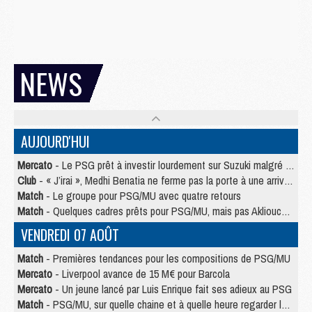
NEWS
AUJOURD'HUI
Mercato
- Le PSG prêt à investir lourdement sur Suzuki malgré Safonov et Chevalier
Club
- « J’irai », Medhi Benatia ne ferme pas la porte à une arrivée au PSG
Match
- Le groupe pour PSG/MU avec quatre retours
Match
- Quelques cadres prêts pour PSG/MU, mais pas Akliouche ?
VENDREDI 07 AOÛT
Match
- Premières tendances pour les compositions de PSG/MU
Mercato
- Liverpool avance de 15 M€ pour Barcola
Mercato
- Un jeune lancé par Luis Enrique fait ses adieux au PSG
Match
- PSG/MU, sur quelle chaine et à quelle heure regarder le match ?