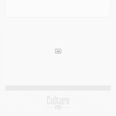
Mercato
- Le PSG veut accélérer, Ferran Torres temporise
Mercato
- Liverpool encore très loin du compte pour Barcola
LUNDI 03 AOÛT
Match
- Podcast CulturePSG : Mercato (Godts, Suzuki, Akliouche, Barcola, etc)
Mercato
- L'Ajax attend bien plus de 45M pour Mika Godts
Club
- Quatre retours importants dans le groupe du PSG, et un plus discret
Mercato
- Ayari file en Ligue 2
Club
- Le PSG s'associe avec un géant de la tech
Mercato
- Vu d'Italie, le transfert de Suzuki au PSG est bien engagé
Mercato
- Ferran Torres ne serait pas à vendre, mais...
Europe
- Gros coup dur pour Aston Villa avant de croiser le PSG
DIMANCHE 02 AOÛT
Mercato
- Le transfert de Kolo Muani à la Juventus est officiel
Mercato
- [MAJ] Le PSG a fait une grosse offre à Parme pour Suzuki
Mercato
- Le PSG a envoyé une première offre pour Mika Godts
Club
- Après Pacho, d'autres retours en vue
Mercato
- Changement de dernière minute pour Kolo Muani
SAMEDI 01 AOÛT