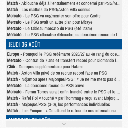
Match
- Akliouche déjà à l'entraînement et concerné par PSG/MU ?
Match
- Les maillots de PSG/Aston Villa connus
Mercato
- Le PSG va augmenter son offre pour Godts
Mercato
- Le PSG avait un autre plan pour Mbaye
Mercato
- Le tableau mercato du PSG (été 2026)
Mercato
- Le PSG officialise Akliouche, sa deuxième recrue de l’été
JEUDI 06 AOÛT
Europe
- Pourquoi le PSG redémarre 2026/27 au 4e rang du coefficient UEFA
Mercato
- Contrat de 7 ans et transfert record pour Diomandé loin du PSG
Club
- Du repos supplémentaire pour Hakimi
Match
- Aston Villa privé de sa recrue record face au PSG
Match
- Ndjantou après Majorque/PSG : « Je ne me mets pas de plafond »
Mercato
- La deuxième recrue du PSG arrive
Mercato
- Ferran Torres aurait enfin tranché entre le PSG et le Barça
Match
- Rafel Pol « touché » par l'hommage reçu avant Majorque/PSG
Match
- Majorque/PSG (3-0), les performances individuelles
Match
- Luis Enrique : « On attend le retour de nos internationaux »
MERCREDI 05 AOÛT