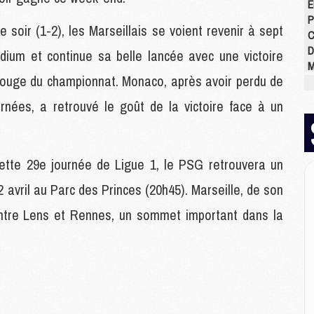
E
P
 soir (1-2), les Marseillais se voient revenir à sept
C
D
odium et continue sa belle lancée avec une victoire
M
 rouge du championnat. Monaco, après avoir perdu de
M
M
urnées, a retrouvé le goût de la victoire face à un
M
M
M
 cette 29e journée de Ligue 1, le PSG retrouvera un
 avril au Parc des Princes (20h45). Marseille, de son
M
M
 entre Lens et Rennes, un sommet important dans la
C
M
C
M
M
E