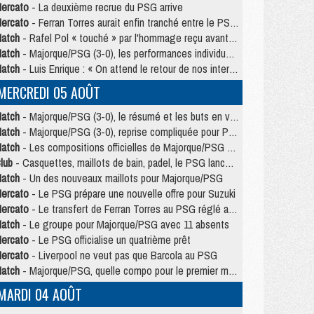
ercato
- La deuxième recrue du PSG arrive
ercato
- Ferran Torres aurait enfin tranché entre le PSG et le Barça
atch
- Rafel Pol « touché » par l'hommage reçu avant Majorque/PSG
atch
- Majorque/PSG (3-0), les performances individuelles
atch
- Luis Enrique : « On attend le retour de nos internationaux »
MERCREDI 05 AOÛT
atch
- Majorque/PSG (3-0), le résumé et les buts en video
atch
- Majorque/PSG (3-0), reprise compliquée pour Paris
atch
- Les compositions officielles de Majorque/PSG avec Kvara et de nombreux jeunes
lub
- Casquettes, maillots de bain, padel, le PSG lance sa collection été
atch
- Un des nouveaux maillots pour Majorque/PSG
ercato
- Le PSG prépare une nouvelle offre pour Suzuki
ercato
- Le transfert de Ferran Torres au PSG réglé avant le 12 août ?
atch
- Le groupe pour Majorque/PSG avec 11 absents
ercato
- Le PSG officialise un quatrième prêt
ercato
- Liverpool ne veut pas que Barcola au PSG
atch
- Majorque/PSG, quelle compo pour le premier match de la saison 2026/27 ?
MARDI 04 AOÛT