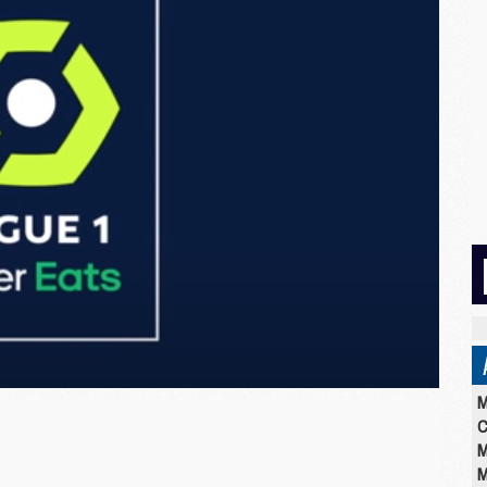
M
C
M
M