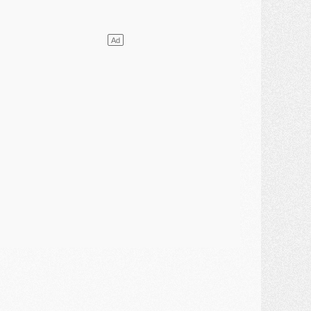
ercato
- L'étonnante piste Suzuki confirmée et onéreuse
JEUDI 30 JUILLET
élections
- Ancelotti fait le ménage au Brésil mais veut garder Marquinhos
ercato
- Le statu quo du milieu du PSG se précise
lub
- Le PSG plutôt que la FIFA pour Al-Khelaïfi, poussé par l'UEFA ?
ercato
- Le PSG presserait Ferran Torres de se décider, deux pistes de secours
lub
- Déguisements, shopping, double scouting, Luis Campos dévoile ses méthodes
ercato
- Kroupi retiré du mercato
ercato
- Enfin une avancée dans le transfert d'Akliouche
MERCREDI 29 JUILLET
ercato
- Ferran Torres priorité du PSG, mais ouvert à tout
ercato
- Première offre de Liverpool en approche pour Barcola
ercato
- Le montant du transfert de Kolo Muani se précise, la formule aussi
ercato
- Kolo Muani attendu en Italie, son transfert débloqué
ercato
- Monaco a encore repoussé une offre du PSG pour Akliouche
ercato
- Liverpool presque d'accord avec Barcola, le PSG pas du tout
ercato
- Moment décisif pour le transfert de Kolo Muani