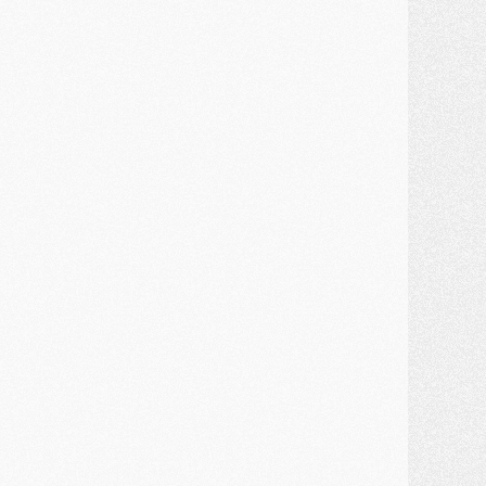
MARDI 28 JUILLET
ercato
- Des intermédiaires ont tenté de relancer Diomande au PSG
lub
- Au moins neuf jeunes conviés à l'entraînement des pros
ercato
- Une partie du communiqué du PSG sur Diomande expliquée
ercato
- Barcola futur plus gros transfert de l'été ?
ormation
- Retour sur la saison des U17 du PSG en 7 chiffres clés
lub
- Le PSG connaît ses premiers matches de septembre
ercato
- Un troisième prêt bouclé par le PSG
LUNDI 27 JUILLET
odcast
- Podcast CulturePSG à 22h : Mercato (Barcola, Diomande, etc)
ercato
- La prolongation de Dembélé au PSG dans la dernière ligne droite
lub
- Le PSG a fait sa reprise avec... 9 joueurs
és. sociaux
- Les Portugais du PSG réunis pendant leurs vacances
ercato
- Le PSG avance sur la piste Suzuki
ercato
- Après Digne, un autre défenseur en approche au PSG ?
lub
- Une petite quinzaine de joueurs attendus pour la reprise de l'entraînement du PSG
DIMANCHE 26 JUILLET
ercato
- Le PSG lâche Diomande et tacle des demandes « totalement disproportionnés »