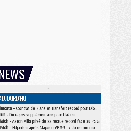
NEWS
AUJOURD'HUI
ercato
- Contrat de 7 ans et transfert record pour Diomandé loin du PSG
lub
- Du repos supplémentaire pour Hakimi
atch
- Aston Villa privé de sa recrue record face au PSG
atch
- Ndjantou après Majorque/PSG : « Je ne me mets pas de plafond »