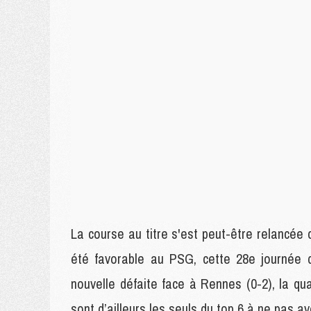
La course au titre s'est peut-être relancée
été favorable au PSG, cette 28e journée 
nouvelle défaite face à Rennes (0-2), la q
sont d’ailleurs les seuls du top 6 à ne pas 