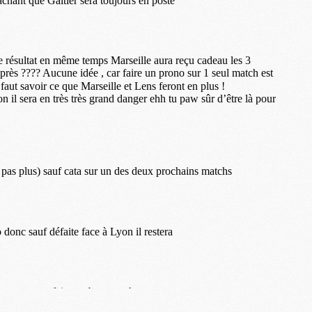
M
C
M
M
F
C
M
P
M
C
R
M
M
C
M