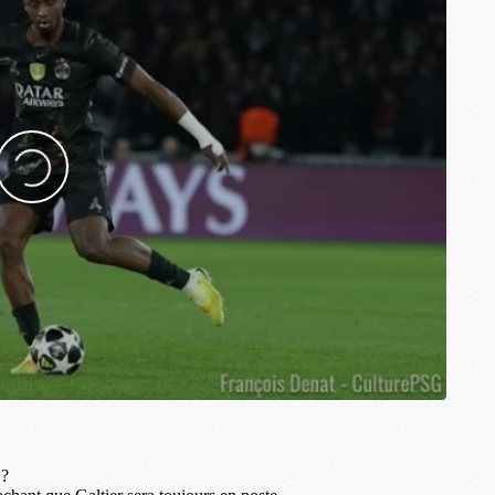
M
S
M
C
M
C
M
M
M
M
M
M
M
M
M