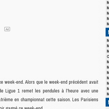
M
M
M
M
M
M
M
M
C
M
M
M
M
 ce week-end. Alors que le week-end précédent avait
M
M
de Ligue 1 remet les pendules à l’heure avec une
M
uatrième en championnat cette saison. Les Parisiens
avoir gagné ce week-end.