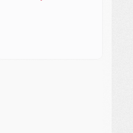
DIMANCHE 02 AOÛT
ercato
- Le transfert de Kolo Muani à la Juventus est officiel
ercato
- [MAJ] Le PSG a fait une grosse offre à Parme pour Suzuki
ercato
- Le PSG a envoyé une première offre pour Mika Godts
lub
- Après Pacho, d'autres retours en vue
ercato
- Changement de dernière minute pour Kolo Muani
SAMEDI 01 AOÛT
ercato
- L'agent de Mika Godts confirme un accord avec le PSG
lub
- Quels numéros de maillot pour Akliouche et Digne au PSG ?
atch
- Un hommage prévu lors de Brest/PSG
ercato
- Le PSG et le Barça ont rendez-vous pour Ferran Torres
ercato
- Guéla Doué dans les listes du PSG
ercato
- Le transfert de Mika Godts au PSG en bonne voie
VENDREDI 31 JUILLET
atch
- Un diffuseur annoncé pour les deux premiers matchs amicaux du PSG
ercato
- Le transfert d'Akliouche au PSG bouclé, le montant se précise
lub
- Un retour majeur dans le groupe du PSG
lub
- [MAJ] Ndjantou et deux jeunes du PSG annoncés dans un tournoi U21