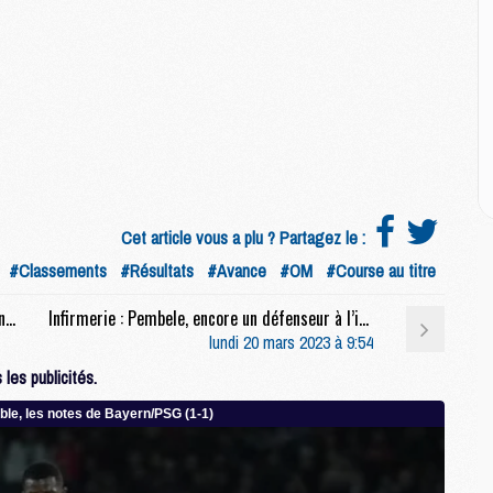
M
M
M
C
M
M
Cet article vous a plu ? Partagez le :
C
#Classements
#Résultats
#Avance
#OM
#Course au titre
M
M
Rés. sociaux : Verratti s’excuse après PSG/Rennes, Mbappé déjà tourné vers les Bleus
Infirmerie : Pembele, encore un défenseur à l’infirmerie ?
M
lundi 20 mars 2023 à 9:54
M
les publicités.
M
M
C
C