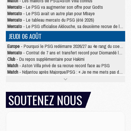
Match
- Les maillots de PSG/Aston Villa connus
Mercato
- Le PSG va augmenter son offre pour Godts
Mercato
- Le PSG avait un autre plan pour Mbaye
Mercato
- Le tableau mercato du PSG (été 2026)
Mercato
- Le PSG officialise Akliouche, sa deuxième recrue de l’été
JEUDI 06 AOÛT
Europe
- Pourquoi le PSG redémarre 2026/27 au 4e rang du coefficient UEFA
Mercato
- Contrat de 7 ans et transfert record pour Diomandé loin du PSG
Club
- Du repos supplémentaire pour Hakimi
Match
- Aston Villa privé de sa recrue record face au PSG
Match
- Ndjantou après Majorque/PSG : « Je ne me mets pas de plafond »
Mercato
- La deuxième recrue du PSG arrive
Mercato
- Ferran Torres aurait enfin tranché entre le PSG et le Barça
Match
- Rafel Pol « touché » par l'hommage reçu avant Majorque/PSG
SOUTENEZ NOUS
Match
- Majorque/PSG (3-0), les performances individuelles
Match
- Luis Enrique : « On attend le retour de nos internationaux »
MERCREDI 05 AOÛT
Match
- Majorque/PSG (3-0), le résumé et les buts en video
Match
- Majorque/PSG (3-0), reprise compliquée pour Paris