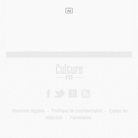
LUNDI 03 AOÛT
Match
- Podcast CulturePSG : Mercato (Godts, Suzuki, Akliouche, Barcola, etc)
Mercato
- L'Ajax attend bien plus de 45M pour Mika Godts
Club
- Quatre retours importants dans le groupe du PSG, et un plus discret
Mercato
- Ayari file en Ligue 2
Club
- Le PSG s'associe avec un géant de la tech
Mercato
- Vu d'Italie, le transfert de Suzuki au PSG est bien engagé
Mercato
- Ferran Torres ne serait pas à vendre, mais...
Europe
- Gros coup dur pour Aston Villa avant de croiser le PSG
DIMANCHE 02 AOÛT
Mercato
- Le transfert de Kolo Muani à la Juventus est officiel
Mercato
- [MAJ] Le PSG a fait une grosse offre à Parme pour Suzuki
Mercato
- Le PSG a envoyé une première offre pour Mika Godts
Club
- Après Pacho, d'autres retours en vue
Mentions légales
-
Politique de confidentialité
-
Équipe de
Mercato
- Changement de dernière minute pour Kolo Muani
rédaction
-
Partenaires
SAMEDI 01 AOÛT
Mercato
- L'agent de Mika Godts confirme un accord avec le PSG