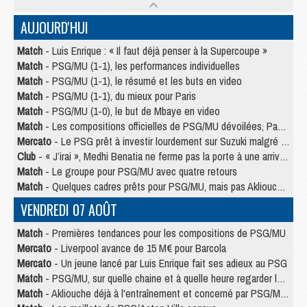
AUJOURD'HUI
Match
- Luis Enrique : « Il faut déjà penser à la Supercoupe »
Match
- PSG/MU (1-1), les performances individuelles
Match
- PSG/MU (1-1), le résumé et les buts en video
Match
- PSG/MU (1-1), du mieux pour Paris
Match
- PSG/MU (1-0), le but de Mbaye en video
Match
- Les compositions officielles de PSG/MU dévoilées, Pacho titulaire
Mercato
- Le PSG prêt à investir lourdement sur Suzuki malgré Safonov et Chevalier
Club
- « J’irai », Medhi Benatia ne ferme pas la porte à une arrivée au PSG
Match
- Le groupe pour PSG/MU avec quatre retours
Match
- Quelques cadres prêts pour PSG/MU, mais pas Akliouche ?
VENDREDI 07 AOÛT
Match
- Premières tendances pour les compositions de PSG/MU
Mercato
- Liverpool avance de 15 M€ pour Barcola
Mercato
- Un jeune lancé par Luis Enrique fait ses adieux au PSG
Match
- PSG/MU, sur quelle chaine et à quelle heure regarder le match ?
Match
- Akliouche déjà à l'entraînement et concerné par PSG/MU ?