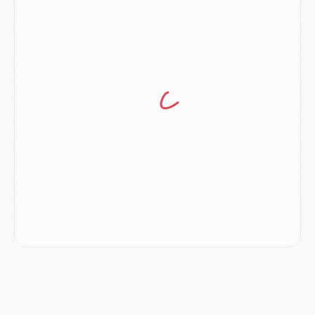
Match
- Les compositions officielles de Majorque/PSG avec Kvara et de nombreux jeunes
Club
- Casquettes, maillots de bain, padel, le PSG lance sa collection été
Match
- Un des nouveaux maillots pour Majorque/PSG
Mercato
- Le PSG prépare une nouvelle offre pour Suzuki
Mercato
- Le transfert de Ferran Torres au PSG réglé avant le 12 août ?
Match
- Le groupe pour Majorque/PSG avec 11 absents
Mercato
- Le PSG officialise un quatrième prêt
Mercato
- Liverpool ne veut pas que Barcola au PSG
Match
- Majorque/PSG, quelle compo pour le premier match de la saison 2026/27 ?
MARDI 04 AOÛT
Europe
- Les chapeaux provisoires de la Ligue des champions 2026/27
Podcast
- Podcast CulturePSG : Akliouche présenté par un fan de Monaco
Club
- Le PSG dévoile sa première collection d'entraînement pour 2026/2027
Discipline
- Un arbitre inattendu, mais porte-bonheur pour Lens/PSG
Match
- Majorque/PSG, sur quelle chaine et à quelle heure regarder le match ?
Mercato
- Le plan du PSG pour Suzuki et Chevalier se précise
Mercato
- L'Ajax refuse la première offre du PSG pour Godts
Mercato
- Le PSG veut accélérer, Ferran Torres temporise
Mercato
- Liverpool encore très loin du compte pour Barcola