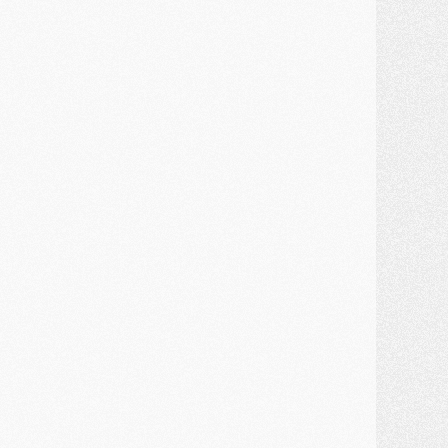
ercato
- Kroupi retiré du mercato
ercato
- Enfin une avancée dans le transfert d'Akliouche
MERCREDI 29 JUILLET
ercato
- Ferran Torres priorité du PSG, mais ouvert à tout
ercato
- Première offre de Liverpool en approche pour Barcola
ercato
- Le montant du transfert de Kolo Muani se précise, la formule aussi
ercato
- Kolo Muani attendu en Italie, son transfert débloqué
ercato
- Monaco a encore repoussé une offre du PSG pour Akliouche
ercato
- Liverpool presque d'accord avec Barcola, le PSG pas du tout
ercato
- Moment décisif pour le transfert de Kolo Muani
MARDI 28 JUILLET
ercato
- Des intermédiaires ont tenté de relancer Diomande au PSG
lub
- Au moins neuf jeunes conviés à l'entraînement des pros
ercato
- Une partie du communiqué du PSG sur Diomande expliquée
ercato
- Barcola futur plus gros transfert de l'été ?
ormation
- Retour sur la saison des U17 du PSG en 7 chiffres clés
lub
- Le PSG connaît ses premiers matches de septembre
ercato
- Un troisième prêt bouclé par le PSG