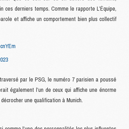
M
ain ces derniers temps. Comme le rapporte L’Équipe,
M
parole et affiche un comportement bien plus collectif
M
M
M
mhcnYEm
M
M
2023
M
M
 traversé par le PSG, le numéro 7 parisien a poussé
M
serait également l’un de ceux qui affiche une énorme
C
décrocher une qualification à Munich.
M
M
F
C
M
si comme l’une des personnalités les plus influentes