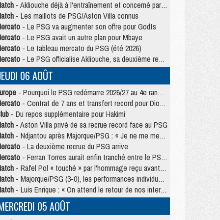
atch
- Akliouche déjà à l'entraînement et concerné par PSG/MU ?
atch
- Les maillots de PSG/Aston Villa connus
ercato
- Le PSG va augmenter son offre pour Godts
ercato
- Le PSG avait un autre plan pour Mbaye
ercato
- Le tableau mercato du PSG (été 2026)
ercato
- Le PSG officialise Akliouche, sa deuxième recrue de l’été
JEUDI 06 AOÛT
urope
- Pourquoi le PSG redémarre 2026/27 au 4e rang du coefficient UEFA
ercato
- Contrat de 7 ans et transfert record pour Diomandé loin du PSG
lub
- Du repos supplémentaire pour Hakimi
atch
- Aston Villa privé de sa recrue record face au PSG
atch
- Ndjantou après Majorque/PSG : « Je ne me mets pas de plafond »
ercato
- La deuxième recrue du PSG arrive
ercato
- Ferran Torres aurait enfin tranché entre le PSG et le Barça
atch
- Rafel Pol « touché » par l'hommage reçu avant Majorque/PSG
atch
- Majorque/PSG (3-0), les performances individuelles
atch
- Luis Enrique : « On attend le retour de nos internationaux »
MERCREDI 05 AOÛT