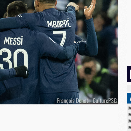
M
M
M
M