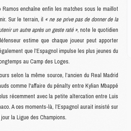
M
M
o Ramos enchaîne enfin les matches sous le maillot
ir. Sur le terrain, il
« ne se prive pas de donner de la
M
utenir un autre après un geste raté »
, note le quotidien
M
C
e défenseur estime que chaque joueur peut apporter
M
 également que l’Espagnol impulse les plus jeunes du
C
M
 longtemps au Camp des Loges.
M
E
ujours selon la même source, l’ancien du Real Madrid
auds comme l'affaire du pénalty entre Kylian Mbappé
M
plus récemment avec la petite altercation entre Luis
M
M
o. A ces moments-là, l’Espagnol aurait insisté sur
C
 jour la Ligue des Champions.
M