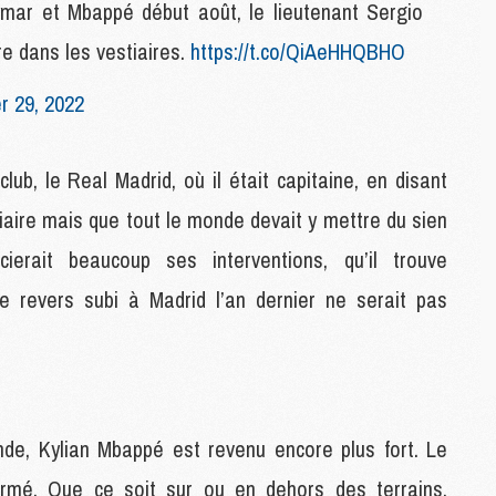
ymar et Mbappé début août, le lieutenant Sergio
M
C
e dans les vestiaires.
https://t.co/QiAeHHQBHO
M
M
 29, 2022
M
M
lub, le Real Madrid, où il était capitaine, en disant
tiaire mais que tout le monde devait y mettre du sien
M
M
cierait beaucoup ses interventions, qu’il trouve
C
C
le revers subi à Madrid l’an dernier ne serait pas
M
S
M
C
e, Kylian Mbappé est revenu encore plus fort. Le
M
irmé. Que ce soit sur ou en dehors des terrains,
C