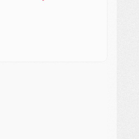
ercato
- Le PSG veut accélérer, Ferran Torres temporise
ercato
- Liverpool encore très loin du compte pour Barcola
LUNDI 03 AOÛT
atch
- Podcast CulturePSG : Mercato (Godts, Suzuki, Akliouche, Barcola, etc)
ercato
- L'Ajax attend bien plus de 45M pour Mika Godts
lub
- Quatre retours importants dans le groupe du PSG, et un plus discret
ercato
- Ayari file en Ligue 2
lub
- Le PSG s'associe avec un géant de la tech
ercato
- Vu d'Italie, le transfert de Suzuki au PSG est bien engagé
ercato
- Ferran Torres ne serait pas à vendre, mais...
urope
- Gros coup dur pour Aston Villa avant de croiser le PSG
DIMANCHE 02 AOÛT
ercato
- Le transfert de Kolo Muani à la Juventus est officiel
ercato
- [MAJ] Le PSG a fait une grosse offre à Parme pour Suzuki
ercato
- Le PSG a envoyé une première offre pour Mika Godts
lub
- Après Pacho, d'autres retours en vue
ercato
- Changement de dernière minute pour Kolo Muani
SAMEDI 01 AOÛT