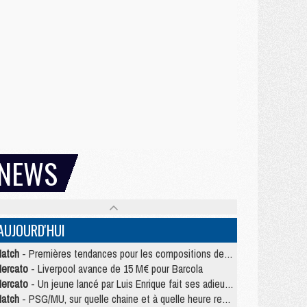
NEWS
AUJOURD'HUI
atch
- Premières tendances pour les compositions de PSG/MU
ercato
- Liverpool avance de 15 M€ pour Barcola
ercato
- Un jeune lancé par Luis Enrique fait ses adieux au PSG
atch
- PSG/MU, sur quelle chaine et à quelle heure regarder le match ?