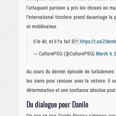
l’attaquant parisien a pris les choses en m
l’international tricolore prend davantage la 
et mobilisateur.
Il le dit, et il l'a fait 5
https://t.co/Zde
— CulturePSG (@CulturePSG)
March 4, 
Au cours du dernier épisode de turbulences
les siens pour renouer avec la victoire. Il 
détermination et une confiance absolue pour 
Du dialogue pour Danilo
De jour en jour, Danilo Pereira s’impose aus