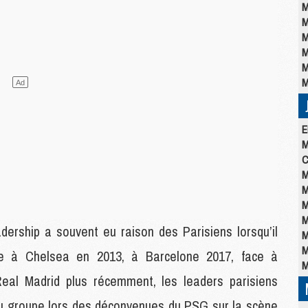
M
M
M
M
M
M
E
M
C
M
M
M
M
dership a souvent eu raison des Parisiens lorsqu’il
M
M
ace à Chelsea en 2013, à Barcelone 2017, face à
M
eal Madrid plus récemment, les leaders parisiens
du groupe lors des déconvenues du PSG sur la scène