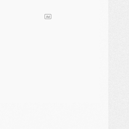
ercato
- L'agent de Mika Godts confirme un accord avec le PSG
lub
- Quels numéros de maillot pour Akliouche et Digne au PSG ?
atch
- Un hommage prévu lors de Brest/PSG
ercato
- Le PSG et le Barça ont rendez-vous pour Ferran Torres
ercato
- Guéla Doué dans les listes du PSG
ercato
- Le transfert de Mika Godts au PSG en bonne voie
VENDREDI 31 JUILLET
atch
- Un diffuseur annoncé pour les deux premiers matchs amicaux du PSG
ercato
- Le transfert d'Akliouche au PSG bouclé, le montant se précise
lub
- Un retour majeur dans le groupe du PSG
lub
- [MAJ] Ndjantou et deux jeunes du PSG annoncés dans un tournoi U21
ercato
- L'étonnante piste Suzuki confirmée et onéreuse
JEUDI 30 JUILLET
élections
- Ancelotti fait le ménage au Brésil mais veut garder Marquinhos
ercato
- Le statu quo du milieu du PSG se précise
lub
- Le PSG plutôt que la FIFA pour Al-Khelaïfi, poussé par l'UEFA ?
ercato
- Le PSG presserait Ferran Torres de se décider, deux pistes de secours
lub
- Déguisements, shopping, double scouting, Luis Campos dévoile ses méthodes