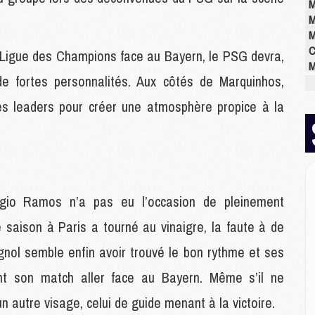
M
M
M
C
e Ligue des Champions face au Bayern, le PSG devra,
M
 de fortes personnalités. Aux côtés de Marquinhos,
M
M
s leaders pour créer une atmosphère propice à la
M
M
M
M
ergio Ramos n’a pas eu l’occasion de pleinement
E
P
 saison à Paris a tourné au vinaigre, la faute à de
C
agnol semble enfin avoir trouvé le bon rythme et ses
D
M
nt son match aller face au Bayern. Même s’il ne
M
M
 autre visage, celui de guide menant à la victoire.