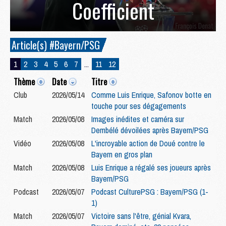
Coefficient
Article(s) #Bayern/PSG
1
2
3
4
5
6
7
...
11
12
Thème
Date
Titre
Club
2026/05/14
Comme Luis Enrique, Safonov botte en
touche pour ses dégagements
Match
2026/05/08
Images inédites et caméra sur
Dembélé dévoilées après Bayern/PSG
Vidéo
2026/05/08
L'incroyable action de Doué contre le
Bayern en gros plan
Match
2026/05/08
Luis Enrique a régalé ses joueurs après
Bayern/PSG
Podcast
2026/05/07
Podcast CulturePSG : Bayern/PSG (1-
1)
Match
2026/05/07
Victoire sans l'être, génial Kvara,