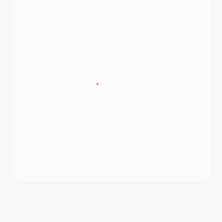
Europe
- Les chapeaux provisoires de la Ligue des champions 2026/27
Podcast
- Podcast CulturePSG : Akliouche présenté par un fan de Monaco
Club
- Le PSG dévoile sa première collection d'entraînement pour 2026/2027
Discipline
- Un arbitre inattendu, mais porte-bonheur pour Lens/PSG
Match
- Majorque/PSG, sur quelle chaine et à quelle heure regarder le match ?
Mercato
- Le plan du PSG pour Suzuki et Chevalier se précise
Mercato
- L'Ajax refuse la première offre du PSG pour Godts
Mercato
- Le PSG veut accélérer, Ferran Torres temporise
Mercato
- Liverpool encore très loin du compte pour Barcola
LUNDI 03 AOÛT
Match
- Podcast CulturePSG : Mercato (Godts, Suzuki, Akliouche, Barcola, etc)
Mercato
- L'Ajax attend bien plus de 45M pour Mika Godts
Club
- Quatre retours importants dans le groupe du PSG, et un plus discret
Mercato
- Ayari file en Ligue 2
Club
- Le PSG s'associe avec un géant de la tech
Mercato
- Vu d'Italie, le transfert de Suzuki au PSG est bien engagé
Mercato
- Ferran Torres ne serait pas à vendre, mais...
Europe
- Gros coup dur pour Aston Villa avant de croiser le PSG
DIMANCHE 02 AOÛT