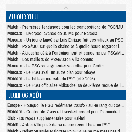
AUJOURD'HUI
Match
- Premières tendances pour les compositions de PSG/MU
Mercato
- Liverpool avance de 15 M€ pour Barcola
Mercato
- Un jeune lancé par Luis Enrique fait ses adieux au PSG
Match
- PSG/MU, sur quelle chaine et à quelle heure regarder le match ?
Match
- Akliouche déjà à l'entraînement et concerné par PSG/MU ?
Match
- Les maillots de PSG/Aston Villa connus
Mercato
- Le PSG va augmenter son offre pour Godts
Mercato
- Le PSG avait un autre plan pour Mbaye
Mercato
- Le tableau mercato du PSG (été 2026)
Mercato
- Le PSG officialise Akliouche, sa deuxième recrue de l’été
JEUDI 06 AOÛT
Europe
- Pourquoi le PSG redémarre 2026/27 au 4e rang du coefficient UEFA
Mercato
- Contrat de 7 ans et transfert record pour Diomandé loin du PSG
Club
- Du repos supplémentaire pour Hakimi
Match
- Aston Villa privé de sa recrue record face au PSG
Match
- Ndjantou après Majorque/PSG : « Je ne me mets pas de plafond »