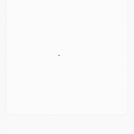
Mercato
- Le PSG prépare une nouvelle offre pour Suzuki
Mercato
- Le transfert de Ferran Torres au PSG réglé avant le 12 août ?
Match
- Le groupe pour Majorque/PSG avec 11 absents
Mercato
- Le PSG officialise un quatrième prêt
Mercato
- Liverpool ne veut pas que Barcola au PSG
Match
- Majorque/PSG, quelle compo pour le premier match de la saison 2026/27 ?
MARDI 04 AOÛT
Europe
- Les chapeaux provisoires de la Ligue des champions 2026/27
Podcast
- Podcast CulturePSG : Akliouche présenté par un fan de Monaco
Club
- Le PSG dévoile sa première collection d'entraînement pour 2026/2027
Discipline
- Un arbitre inattendu, mais porte-bonheur pour Lens/PSG
Match
- Majorque/PSG, sur quelle chaine et à quelle heure regarder le match ?
Mercato
- Le plan du PSG pour Suzuki et Chevalier se précise
Mercato
- L'Ajax refuse la première offre du PSG pour Godts
Mercato
- Le PSG veut accélérer, Ferran Torres temporise
Mercato
- Liverpool encore très loin du compte pour Barcola
LUNDI 03 AOÛT
Match
- Podcast CulturePSG : Mercato (Godts, Suzuki, Akliouche, Barcola, etc)