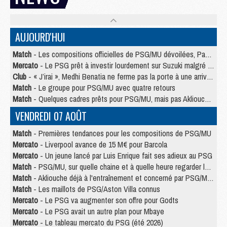
AUJOURD'HUI
Match
- Les compositions officielles de PSG/MU dévoilées, Pacho titulaire
Mercato
- Le PSG prêt à investir lourdement sur Suzuki malgré Safonov et Chevalier
Club
- « J’irai », Medhi Benatia ne ferme pas la porte à une arrivée au PSG
Match
- Le groupe pour PSG/MU avec quatre retours
Match
- Quelques cadres prêts pour PSG/MU, mais pas Akliouche ?
VENDREDI 07 AOÛT
Match
- Premières tendances pour les compositions de PSG/MU
Mercato
- Liverpool avance de 15 M€ pour Barcola
Mercato
- Un jeune lancé par Luis Enrique fait ses adieux au PSG
Match
- PSG/MU, sur quelle chaine et à quelle heure regarder le match ?
Match
- Akliouche déjà à l'entraînement et concerné par PSG/MU ?
Match
- Les maillots de PSG/Aston Villa connus
Mercato
- Le PSG va augmenter son offre pour Godts
Mercato
- Le PSG avait un autre plan pour Mbaye
Mercato
- Le tableau mercato du PSG (été 2026)