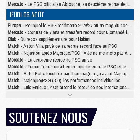
Mercato
- Le PSG officialise Akliouche, sa deuxième recrue de l’été
JEUDI 06 AOÛT
Europe
- Pourquoi le PSG redémarre 2026/27 au 4e rang du coefficient UEFA
Mercato
- Contrat de 7 ans et transfert record pour Diomandé loin du PSG
Club
- Du repos supplémentaire pour Hakimi
Match
- Aston Villa privé de sa recrue record face au PSG
Match
- Ndjantou après Majorque/PSG : « Je ne me mets pas de plafond »
Mercato
- La deuxième recrue du PSG arrive
Mercato
- Ferran Torres aurait enfin tranché entre le PSG et le Barça
Match
- Rafel Pol « touché » par l'hommage reçu avant Majorque/PSG
Match
- Majorque/PSG (3-0), les performances individuelles
Match
- Luis Enrique : « On attend le retour de nos internationaux »
MERCREDI 05 AOÛT
Match
- Majorque/PSG (3-0), le résumé et les buts en video
SOUTENEZ NOUS
Match
- Majorque/PSG (3-0), reprise compliquée pour Paris
Match
- Les compositions officielles de Majorque/PSG avec Kvara et de nombreux jeunes
Club
- Casquettes, maillots de bain, padel, le PSG lance sa collection été
Match
- Un des nouveaux maillots pour Majorque/PSG