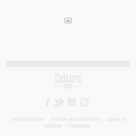
Mercato
- L'Ajax attend bien plus de 45M pour Mika Godts
Club
- Quatre retours importants dans le groupe du PSG, et un plus discret
Mercato
- Ayari file en Ligue 2
Club
- Le PSG s'associe avec un géant de la tech
Mercato
- Vu d'Italie, le transfert de Suzuki au PSG est bien engagé
Mercato
- Ferran Torres ne serait pas à vendre, mais...
Europe
- Gros coup dur pour Aston Villa avant de croiser le PSG
DIMANCHE 02 AOÛT
Mercato
- Le transfert de Kolo Muani à la Juventus est officiel
Mercato
- [MAJ] Le PSG a fait une grosse offre à Parme pour Suzuki
Mercato
- Le PSG a envoyé une première offre pour Mika Godts
Club
- Après Pacho, d'autres retours en vue
Mercato
- Changement de dernière minute pour Kolo Muani
SAMEDI 01 AOÛT
Mercato
- L'agent de Mika Godts confirme un accord avec le PSG
Club
- Quels numéros de maillot pour Akliouche et Digne au PSG ?
Mentions légales
-
Politique de confidentialité
-
Équipe de
Match
- Un hommage prévu lors de Brest/PSG
rédaction
-
Partenaires
Mercato
- Le PSG et le Barça ont rendez-vous pour Ferran Torres