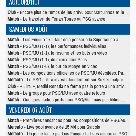
AUJOURD'HUI
Club
- Encore plus de temps de jeu prévu pour Marquinhos et les Portugais en Supercoupe
Match
- Le transfert de Ferran Torres au PSG avance
SAMEDI 08 AOÛT
Match
- Luis Enrique : « Il faut déjà penser à la Supercoupe »
Match
- PSG/MU (1-1), les performances individuelles
Match
- PSG/MU (1-1), le résumé et les buts en video
Match
- PSG/MU (1-1), du mieux pour Paris
Match
- PSG/MU (1-0), le but de Mbaye en video
Match
- Les compositions officielles de PSG/MU dévoilées, Pacho titulaire
Mercato
- Le PSG prêt à investir lourdement sur Suzuki malgré Safonov et Chevalier
Club
- « J’irai », Medhi Benatia ne ferme pas la porte à une arrivée au PSG
Match
- Le groupe pour PSG/MU avec quatre retours
Match
- Quelques cadres prêts pour PSG/MU, mais pas Akliouche ?
VENDREDI 07 AOÛT
Match
- Premières tendances pour les compositions de PSG/MU
Mercato
- Liverpool avance de 15 M€ pour Barcola
Mercato
- Un jeune lancé par Luis Enrique fait ses adieux au PSG