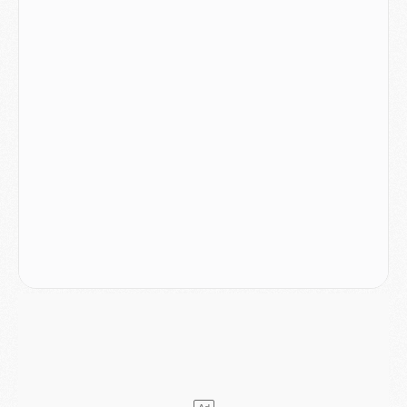
Match
- Majorque/PSG (3-0), le résumé et les buts en video
Match
- Majorque/PSG (3-0), reprise compliquée pour Paris
Match
- Les compositions officielles de Majorque/PSG avec Kvara et de nombreux jeunes
Club
- Casquettes, maillots de bain, padel, le PSG lance sa collection été
Match
- Un des nouveaux maillots pour Majorque/PSG
Mercato
- Le PSG prépare une nouvelle offre pour Suzuki
Mercato
- Le transfert de Ferran Torres au PSG réglé avant le 12 août ?
Match
- Le groupe pour Majorque/PSG avec 11 absents
Mercato
- Le PSG officialise un quatrième prêt
Mercato
- Liverpool ne veut pas que Barcola au PSG
Match
- Majorque/PSG, quelle compo pour le premier match de la saison 2026/27 ?
MARDI 04 AOÛT
Europe
- Les chapeaux provisoires de la Ligue des champions 2026/27
Podcast
- Podcast CulturePSG : Akliouche présenté par un fan de Monaco
Club
- Le PSG dévoile sa première collection d'entraînement pour 2026/2027
Discipline
- Un arbitre inattendu, mais porte-bonheur pour Lens/PSG
Match
- Majorque/PSG, sur quelle chaine et à quelle heure regarder le match ?
Mercato
- Le plan du PSG pour Suzuki et Chevalier se précise