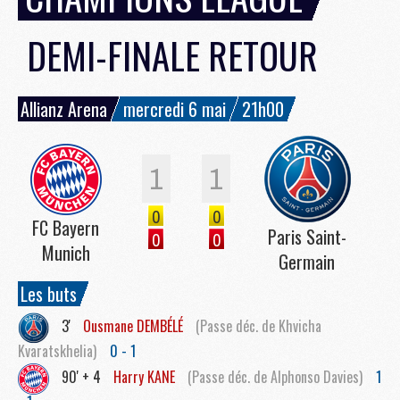
DEMI-FINALE RETOUR
Allianz Arena
mercredi 6 mai
21h00
1
1
0
0
FC Bayern
Paris Saint-
0
0
Munich
Germain
Les buts
3'
Ousmane
DEMBÉLÉ
(Passe déc. de Khvicha
Kvaratskhelia)
0 - 1
90' + 4
Harry
KANE
(Passe déc. de Alphonso Davies)
1