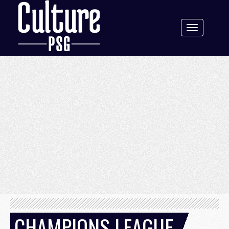
Toggle
navigation
CHAMPIONS LEAGUE