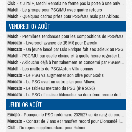
Club
- « J’irai », Medhi Benatia ne ferme pas la porte à une arrivée au PSG
Match
- Le groupe pour PSG/MU avec quatre retours
Match
- Quelques cadres prêts pour PSG/MU, mais pas Akliouche ?
VENDREDI 07 AOÛT
Match
- Premières tendances pour les compositions de PSG/MU
Mercato
- Liverpool avance de 15 M€ pour Barcola
Mercato
- Un jeune lancé par Luis Enrique fait ses adieux au PSG
Match
- PSG/MU, sur quelle chaine et à quelle heure regarder le match ?
Match
- Akliouche déjà à l'entraînement et concerné par PSG/MU ?
Match
- Les maillots de PSG/Aston Villa connus
Mercato
- Le PSG va augmenter son offre pour Godts
Mercato
- Le PSG avait un autre plan pour Mbaye
Mercato
- Le tableau mercato du PSG (été 2026)
Mercato
- Le PSG officialise Akliouche, sa deuxième recrue de l’été
JEUDI 06 AOÛT
Europe
- Pourquoi le PSG redémarre 2026/27 au 4e rang du coefficient UEFA
Mercato
- Contrat de 7 ans et transfert record pour Diomandé loin du PSG
Club
- Du repos supplémentaire pour Hakimi