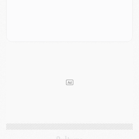
MARDI 04 AOÛT
Europe
- Les chapeaux provisoires de la Ligue des champions 2026/27
Podcast
- Podcast CulturePSG : Akliouche présenté par un fan de Monaco
Club
- Le PSG dévoile sa première collection d'entraînement pour 2026/2027
Discipline
- Un arbitre inattendu, mais porte-bonheur pour Lens/PSG
Match
- Majorque/PSG, sur quelle chaine et à quelle heure regarder le match ?
Mercato
- Le plan du PSG pour Suzuki et Chevalier se précise
Mercato
- L'Ajax refuse la première offre du PSG pour Godts
Mercato
- Le PSG veut accélérer, Ferran Torres temporise
Mercato
- Liverpool encore très loin du compte pour Barcola
LUNDI 03 AOÛT
Match
- Podcast CulturePSG : Mercato (Godts, Suzuki, Akliouche, Barcola, etc)
Mercato
- L'Ajax attend bien plus de 45M pour Mika Godts
Club
- Quatre retours importants dans le groupe du PSG, et un plus discret
Mercato
- Ayari file en Ligue 2
Club
- Le PSG s'associe avec un géant de la tech
Mercato
- Vu d'Italie, le transfert de Suzuki au PSG est bien engagé
Mercato
- Ferran Torres ne serait pas à vendre, mais...
Europe
- Gros coup dur pour Aston Villa avant de croiser le PSG