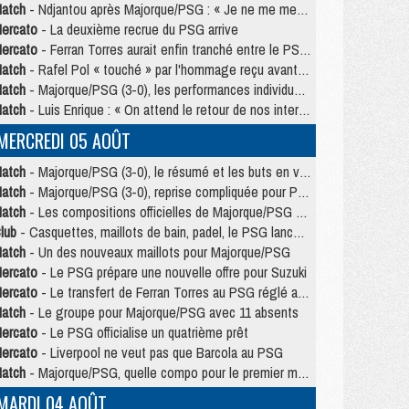
atch
- Ndjantou après Majorque/PSG : « Je ne me mets pas de plafond »
ercato
- La deuxième recrue du PSG arrive
ercato
- Ferran Torres aurait enfin tranché entre le PSG et le Barça
atch
- Rafel Pol « touché » par l'hommage reçu avant Majorque/PSG
atch
- Majorque/PSG (3-0), les performances individuelles
atch
- Luis Enrique : « On attend le retour de nos internationaux »
MERCREDI 05 AOÛT
atch
- Majorque/PSG (3-0), le résumé et les buts en video
atch
- Majorque/PSG (3-0), reprise compliquée pour Paris
atch
- Les compositions officielles de Majorque/PSG avec Kvara et de nombreux jeunes
lub
- Casquettes, maillots de bain, padel, le PSG lance sa collection été
atch
- Un des nouveaux maillots pour Majorque/PSG
ercato
- Le PSG prépare une nouvelle offre pour Suzuki
ercato
- Le transfert de Ferran Torres au PSG réglé avant le 12 août ?
atch
- Le groupe pour Majorque/PSG avec 11 absents
ercato
- Le PSG officialise un quatrième prêt
ercato
- Liverpool ne veut pas que Barcola au PSG
atch
- Majorque/PSG, quelle compo pour le premier match de la saison 2026/27 ?
MARDI 04 AOÛT