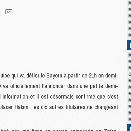
M
M
M
M
M
M
M
M
M
C
uipe qui va défier le Bayern à partir de 21h en demi-
M
FA va officiellement l'annoncer dans une petite demi-
M
M
'information et il est désormais confirmé que c'est
M
acer Hakimi, les dix autres titulaires ne changeant
M
M
M