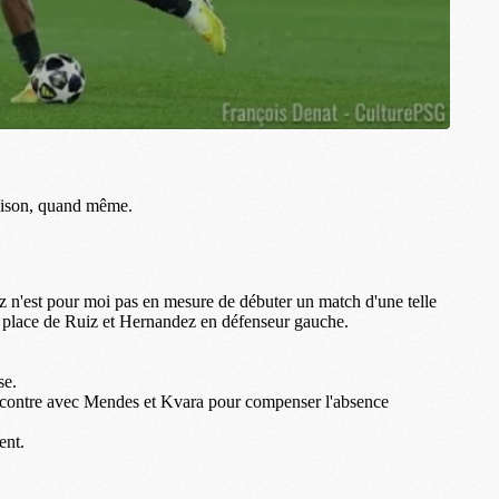
C
M
S
M
C
M
C
M
M
M
M
M
M
M
M
M