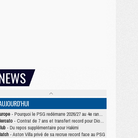
NEWS
AUJOURD'HUI
urope
- Pourquoi le PSG redémarre 2026/27 au 4e rang du coefficient UEFA
ercato
- Contrat de 7 ans et transfert record pour Diomandé loin du PSG
lub
- Du repos supplémentaire pour Hakimi
atch
- Aston Villa privé de sa recrue record face au PSG