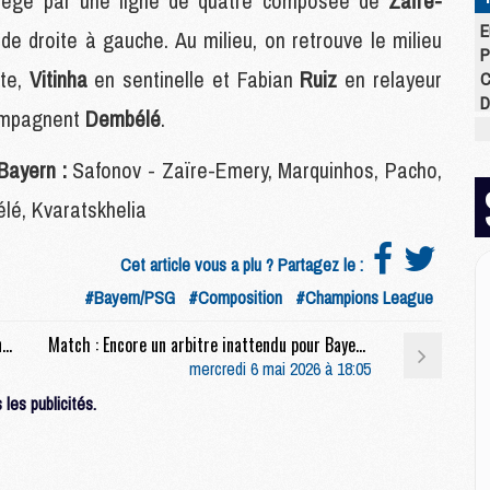
otégé par une ligne de quatre composée de
Zaïre-
E
s
de droite à gauche. Au milieu, on retrouve le milieu
P
ite,
Vitinha
en sentinelle et Fabian
Ruiz
en relayeur
C
D
mpagnent
Dembélé
.
M
M
Bayern :
Safonov - Zaïre-Emery, Marquinhos, Pacho,
M
M
lé, Kvaratskhelia
M
M
Cet article vous a plu ? Partagez le :
#Bayern/PSG
#Composition
#Champions League
M
Match : Les compositions officielles de Bayern/PSG dévoilées
Match : Encore un arbitre inattendu pour Bayern/PSG
M
mercredi 6 mai 2026 à 18:05
C
M
les publicités.
C
M
M