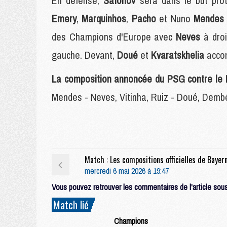
En défense,
Safonov
sera dans le but pr
Emery
,
Marquinhos
,
Pacho
et Nuno
Mende
des Champions d'Europe avec
Neves
à dro
gauche. Devant,
Doué
et
Kvaratskhelia
acco
La composition annoncée du PSG contre le 
Mendes - Neves, Vitinha, Ruiz - Doué, Dembé
mercredi 6 mai 2026 à 19:47
Vous pouvez retrouver les commentaires de l'article sous 
Match lié
Champions