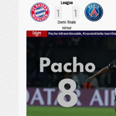
League
1
1
Demi-finale
retour