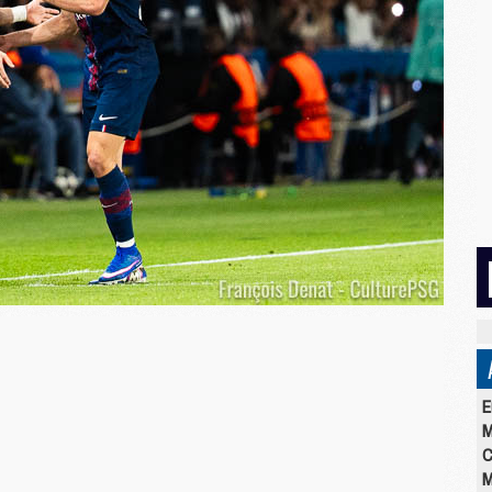
E
M
C
M