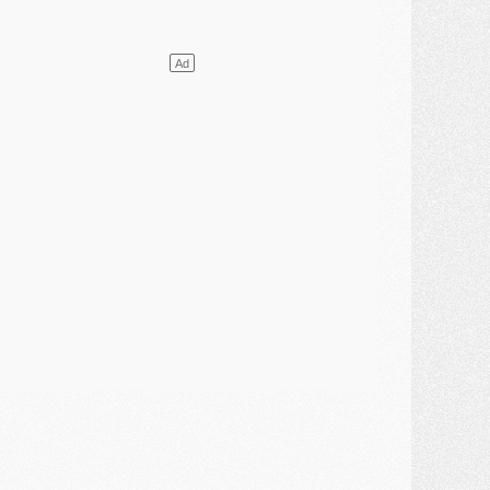
lub
- [MAJ] Ndjantou et deux jeunes du PSG annoncés dans un tournoi U21
ercato
- L'étonnante piste Suzuki confirmée et onéreuse
JEUDI 30 JUILLET
élections
- Ancelotti fait le ménage au Brésil mais veut garder Marquinhos
ercato
- Le statu quo du milieu du PSG se précise
lub
- Le PSG plutôt que la FIFA pour Al-Khelaïfi, poussé par l'UEFA ?
ercato
- Le PSG presserait Ferran Torres de se décider, deux pistes de secours
lub
- Déguisements, shopping, double scouting, Luis Campos dévoile ses méthodes
ercato
- Kroupi retiré du mercato
ercato
- Enfin une avancée dans le transfert d'Akliouche
MERCREDI 29 JUILLET
ercato
- Ferran Torres priorité du PSG, mais ouvert à tout
ercato
- Première offre de Liverpool en approche pour Barcola
ercato
- Le montant du transfert de Kolo Muani se précise, la formule aussi
ercato
- Kolo Muani attendu en Italie, son transfert débloqué
ercato
- Monaco a encore repoussé une offre du PSG pour Akliouche
ercato
- Liverpool presque d'accord avec Barcola, le PSG pas du tout
ercato
- Moment décisif pour le transfert de Kolo Muani