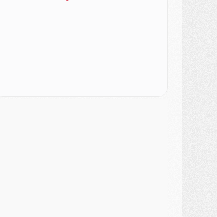
urope
- Gros coup dur pour Aston Villa avant de croiser le PSG
DIMANCHE 02 AOÛT
ercato
- Le transfert de Kolo Muani à la Juventus est officiel
ercato
- [MAJ] Le PSG a fait une grosse offre à Parme pour Suzuki
ercato
- Le PSG a envoyé une première offre pour Mika Godts
lub
- Après Pacho, d'autres retours en vue
ercato
- Changement de dernière minute pour Kolo Muani
SAMEDI 01 AOÛT
ercato
- L'agent de Mika Godts confirme un accord avec le PSG
lub
- Quels numéros de maillot pour Akliouche et Digne au PSG ?
atch
- Un hommage prévu lors de Brest/PSG
ercato
- Le PSG et le Barça ont rendez-vous pour Ferran Torres
ercato
- Guéla Doué dans les listes du PSG
ercato
- Le transfert de Mika Godts au PSG en bonne voie
VENDREDI 31 JUILLET
atch
- Un diffuseur annoncé pour les deux premiers matchs amicaux du PSG
ercato
- Le transfert d'Akliouche au PSG bouclé, le montant se précise
lub
- Un retour majeur dans le groupe du PSG