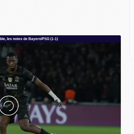
E
M
M
M
C
M
M
C
M
M
M
M
M
M
C