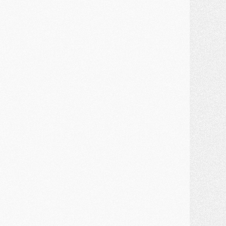
MARDI 28 JUILLET
ercato
- Des intermédiaires ont tenté de relancer Diomande au PSG
lub
- Au moins neuf jeunes conviés à l'entraînement des pros
ercato
- Une partie du communiqué du PSG sur Diomande expliquée
ercato
- Barcola futur plus gros transfert de l'été ?
ormation
- Retour sur la saison des U17 du PSG en 7 chiffres clés
lub
- Le PSG connaît ses premiers matches de septembre
ercato
- Un troisième prêt bouclé par le PSG
LUNDI 27 JUILLET
odcast
- Podcast CulturePSG à 22h : Mercato (Barcola, Diomande, etc)
ercato
- La prolongation de Dembélé au PSG dans la dernière ligne droite
lub
- Le PSG a fait sa reprise avec... 9 joueurs
és. sociaux
- Les Portugais du PSG réunis pendant leurs vacances
ercato
- Le PSG avance sur la piste Suzuki
ercato
- Après Digne, un autre défenseur en approche au PSG ?
lub
- Une petite quinzaine de joueurs attendus pour la reprise de l'entraînement du PSG
DIMANCHE 26 JUILLET