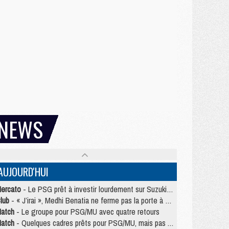
NEWS
AUJOURD'HUI
ercato
- Le PSG prêt à investir lourdement sur Suzuki malgré Safonov et Chevalier
lub
- « J’irai », Medhi Benatia ne ferme pas la porte à une arrivée au PSG
atch
- Le groupe pour PSG/MU avec quatre retours
atch
- Quelques cadres prêts pour PSG/MU, mais pas Akliouche ?