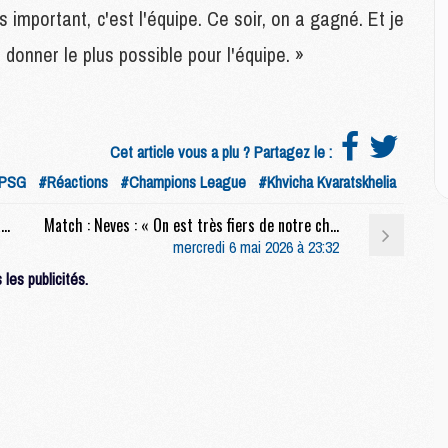
P
 important, c'est l'équipe. Ce soir, on a gagné. Et je
C
D
 donner le plus possible pour l'équipe. »
M
M
M
M
Cet article vous a plu ? Partagez le :
M
/PSG
#Réactions
#Champions League
#Khvicha Kvaratskhelia
Match : Luis Enrique : « Il n'y a pas de finale facile »
Match : Neves : « On est très fiers de notre chemin »
M
M
mercredi 6 mai 2026 à 23:32
C
les publicités.
M
C
M
M
E
M