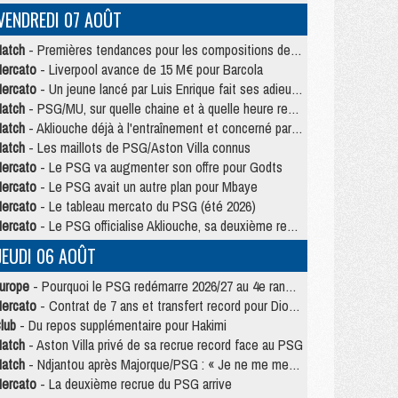
VENDREDI 07 AOÛT
atch
- Premières tendances pour les compositions de PSG/MU
ercato
- Liverpool avance de 15 M€ pour Barcola
ercato
- Un jeune lancé par Luis Enrique fait ses adieux au PSG
atch
- PSG/MU, sur quelle chaine et à quelle heure regarder le match ?
atch
- Akliouche déjà à l'entraînement et concerné par PSG/MU ?
atch
- Les maillots de PSG/Aston Villa connus
ercato
- Le PSG va augmenter son offre pour Godts
ercato
- Le PSG avait un autre plan pour Mbaye
ercato
- Le tableau mercato du PSG (été 2026)
ercato
- Le PSG officialise Akliouche, sa deuxième recrue de l’été
JEUDI 06 AOÛT
urope
- Pourquoi le PSG redémarre 2026/27 au 4e rang du coefficient UEFA
ercato
- Contrat de 7 ans et transfert record pour Diomandé loin du PSG
lub
- Du repos supplémentaire pour Hakimi
atch
- Aston Villa privé de sa recrue record face au PSG
atch
- Ndjantou après Majorque/PSG : « Je ne me mets pas de plafond »
ercato
- La deuxième recrue du PSG arrive