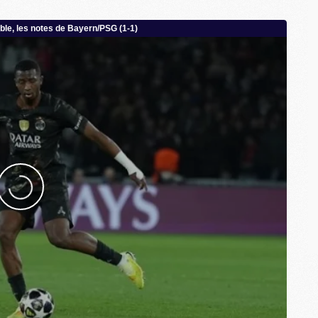
M
M
C
M
M
C
M
M
M
M
M
M
C
C
M