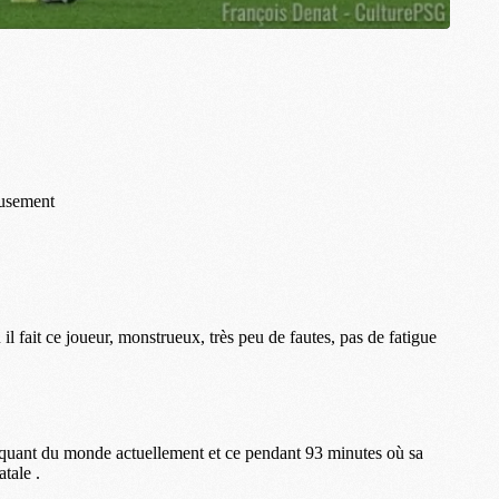
S
M
C
M
C
M
M
M
M
M
M
M
M
M
M