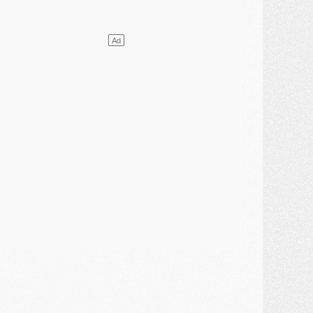
ercato
- [MAJ] Le PSG a fait une grosse offre à Parme pour Suzuki
ercato
- Le PSG a envoyé une première offre pour Mika Godts
lub
- Après Pacho, d'autres retours en vue
ercato
- Changement de dernière minute pour Kolo Muani
SAMEDI 01 AOÛT
ercato
- L'agent de Mika Godts confirme un accord avec le PSG
lub
- Quels numéros de maillot pour Akliouche et Digne au PSG ?
atch
- Un hommage prévu lors de Brest/PSG
ercato
- Le PSG et le Barça ont rendez-vous pour Ferran Torres
ercato
- Guéla Doué dans les listes du PSG
ercato
- Le transfert de Mika Godts au PSG en bonne voie
VENDREDI 31 JUILLET
atch
- Un diffuseur annoncé pour les deux premiers matchs amicaux du PSG
ercato
- Le transfert d'Akliouche au PSG bouclé, le montant se précise
lub
- Un retour majeur dans le groupe du PSG
lub
- [MAJ] Ndjantou et deux jeunes du PSG annoncés dans un tournoi U21
ercato
- L'étonnante piste Suzuki confirmée et onéreuse