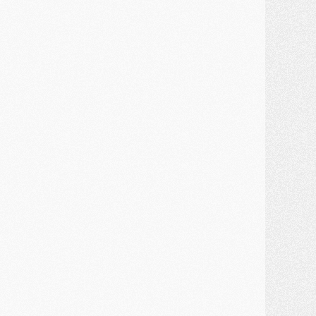
JEUDI 30 JUILLET
élections
- Ancelotti fait le ménage au Brésil mais veut garder Marquinhos
ercato
- Le statu quo du milieu du PSG se précise
lub
- Le PSG plutôt que la FIFA pour Al-Khelaïfi, poussé par l'UEFA ?
ercato
- Le PSG presserait Ferran Torres de se décider, deux pistes de secours
lub
- Déguisements, shopping, double scouting, Luis Campos dévoile ses méthodes
ercato
- Kroupi retiré du mercato
ercato
- Enfin une avancée dans le transfert d'Akliouche
MERCREDI 29 JUILLET
ercato
- Ferran Torres priorité du PSG, mais ouvert à tout
ercato
- Première offre de Liverpool en approche pour Barcola
ercato
- Le montant du transfert de Kolo Muani se précise, la formule aussi
ercato
- Kolo Muani attendu en Italie, son transfert débloqué
ercato
- Monaco a encore repoussé une offre du PSG pour Akliouche
ercato
- Liverpool presque d'accord avec Barcola, le PSG pas du tout
ercato
- Moment décisif pour le transfert de Kolo Muani
MARDI 28 JUILLET
ercato
- Des intermédiaires ont tenté de relancer Diomande au PSG