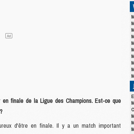
M
M
M
M
M
M
M
M
M
M
E
ur en finale de la Ligue des Champions. Est-ce que
M
C
?
M
M
reux d'être en finale. Il y a un match important
M