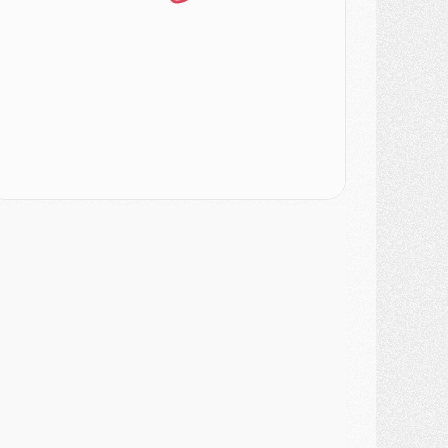
odcast
- Podcast CulturePSG : Akliouche présenté par un fan de Monaco
lub
- Le PSG dévoile sa première collection d'entraînement pour 2026/2027
iscipline
- Un arbitre inattendu, mais porte-bonheur pour Lens/PSG
atch
- Majorque/PSG, sur quelle chaine et à quelle heure regarder le match ?
ercato
- Le plan du PSG pour Suzuki et Chevalier se précise
ercato
- L'Ajax refuse la première offre du PSG pour Godts
ercato
- Le PSG veut accélérer, Ferran Torres temporise
ercato
- Liverpool encore très loin du compte pour Barcola
LUNDI 03 AOÛT
atch
- Podcast CulturePSG : Mercato (Godts, Suzuki, Akliouche, Barcola, etc)
ercato
- L'Ajax attend bien plus de 45M pour Mika Godts
lub
- Quatre retours importants dans le groupe du PSG, et un plus discret
ercato
- Ayari file en Ligue 2
lub
- Le PSG s'associe avec un géant de la tech
ercato
- Vu d'Italie, le transfert de Suzuki au PSG est bien engagé
ercato
- Ferran Torres ne serait pas à vendre, mais...
urope
- Gros coup dur pour Aston Villa avant de croiser le PSG
DIMANCHE 02 AOÛT
ercato
- Le transfert de Kolo Muani à la Juventus est officiel