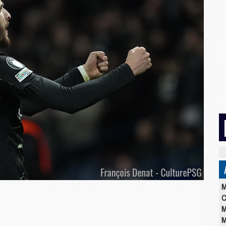
M
C
M
M