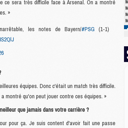
 ce sera très difficile face à Arsenal. On a montré
M
M
es. »
M
M
 inarrêtable, les notes de Bayern/
#PSG
(1-1)
IHS2QlJ
M
M
26
M
C
M
M
?
M
M
lleures équipes. Donc c'était un match très difficile.
M
n a montré qu'on peut jouer contre ces équipes. »
M
M
illeur que jamais dans votre carrière ?
jour pour ça. Je suis content d'avoir fait une passe
E