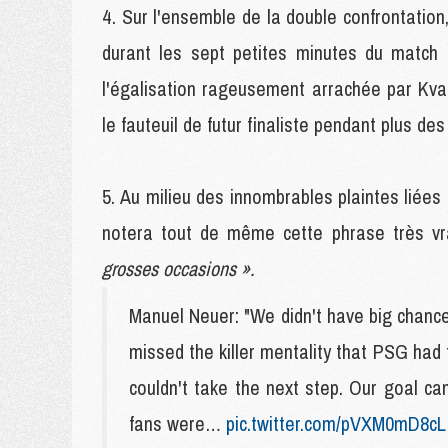
Sur l'ensemble de la double confrontation,
durant les sept petites minutes du match 
l'égalisation rageusement arrachée par Kvar
le fauteuil de futur finaliste pendant plus des
Au milieu des innombrables plaintes liées 
notera tout de même cette phrase très v
grosses occasions ».
Manuel Neuer: "We didn't have big chance
missed the killer mentality that PSG had 
couldn't take the next step. Our goal 
fans were…
pic.twitter.com/pVXM0mD8cL