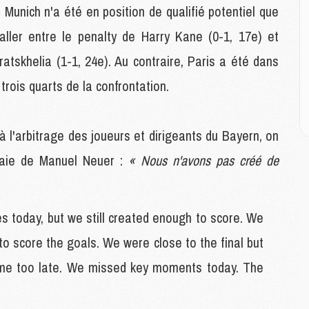
E
 Munich n'a été en position de qualifié potentiel que
aller entre le penalty de Harry Kane (0-1, 17e) et
M
atskhelia (1-1, 24e). Au contraire, Paris a été dans
M
M
 trois quarts de la confrontation.
C
M
à l'arbitrage des joueurs et dirigeants du Bayern, on
M
raie de Manuel Neuer :
« Nous n'avons pas créé de
C
M
M
M
s today, but we still created enough to score. We
M
to score the goals. We were close to the final but
came too late. We missed key moments today. The
M
M
C