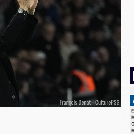
E
M
C
M