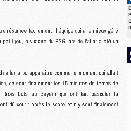
E
P
C
D
re résumée facilement : l'équipe qui a le mieux géré
M
petit jeu, la victoire du PSG lors de l'aller a été un
M
M
M
M
M
h aller a pu apparaître comme le moment qui allait
ich, ce sont finalement les 15 minutes de temps de
M
M
 trois buts au Bayern qui ont fait basculer la
C
 ont dû courir après le score et n'y sont finalement
M
C
M
M