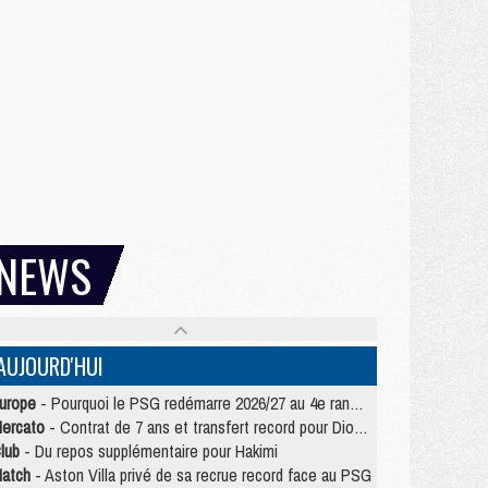
NEWS
AUJOURD'HUI
urope
- Pourquoi le PSG redémarre 2026/27 au 4e rang du coefficient UEFA
ercato
- Contrat de 7 ans et transfert record pour Diomandé loin du PSG
lub
- Du repos supplémentaire pour Hakimi
atch
- Aston Villa privé de sa recrue record face au PSG