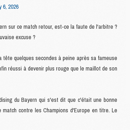
 6, 2026
C
M
rn sur ce match retour, est-ce la faute de l'arbitre ?
S
auvaise excuse ?
M
C
M
la tête quelques secondes à peine après sa fameuse
C
M
nfin réussi à devenir plus rouge que le maillot de son
M
M
M
sing du Bayern qui s'est dit que c'était une bonne
M
M
de match contre les Champions d'Europe en titre. Le
M
M
M