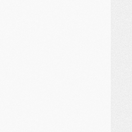
MARDI 28 JUILLET
ercato
- Des intermédiaires ont tenté de relancer Diomande au PSG
lub
- Au moins neuf jeunes conviés à l'entraînement des pros
ercato
- Une partie du communiqué du PSG sur Diomande expliquée
ercato
- Barcola futur plus gros transfert de l'été ?
ormation
- Retour sur la saison des U17 du PSG en 7 chiffres clés
lub
- Le PSG connaît ses premiers matches de septembre
ercato
- Un troisième prêt bouclé par le PSG
LUNDI 27 JUILLET
odcast
- Podcast CulturePSG à 22h : Mercato (Barcola, Diomande, etc)
ercato
- La prolongation de Dembélé au PSG dans la dernière ligne droite
lub
- Le PSG a fait sa reprise avec... 9 joueurs
és. sociaux
- Les Portugais du PSG réunis pendant leurs vacances
ercato
- Le PSG avance sur la piste Suzuki
ercato
- Après Digne, un autre défenseur en approche au PSG ?
lub
- Une petite quinzaine de joueurs attendus pour la reprise de l'entraînement du PSG
DIMANCHE 26 JUILLET