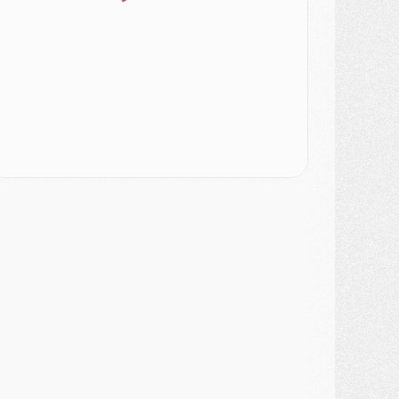
urope
- Gros coup dur pour Aston Villa avant de croiser le PSG
DIMANCHE 02 AOÛT
ercato
- Le transfert de Kolo Muani à la Juventus est officiel
ercato
- [MAJ] Le PSG a fait une grosse offre à Parme pour Suzuki
ercato
- Le PSG a envoyé une première offre pour Mika Godts
lub
- Après Pacho, d'autres retours en vue
ercato
- Changement de dernière minute pour Kolo Muani
SAMEDI 01 AOÛT
ercato
- L'agent de Mika Godts confirme un accord avec le PSG
lub
- Quels numéros de maillot pour Akliouche et Digne au PSG ?
atch
- Un hommage prévu lors de Brest/PSG
ercato
- Le PSG et le Barça ont rendez-vous pour Ferran Torres
ercato
- Guéla Doué dans les listes du PSG
ercato
- Le transfert de Mika Godts au PSG en bonne voie
VENDREDI 31 JUILLET
atch
- Un diffuseur annoncé pour les deux premiers matchs amicaux du PSG
ercato
- Le transfert d'Akliouche au PSG bouclé, le montant se précise
lub
- Un retour majeur dans le groupe du PSG