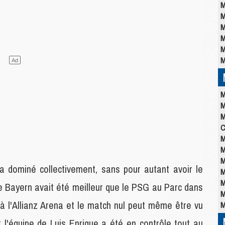
M
M
M
M
M
M
M
M
M
C
M
M
M
a dominé collectivement, sans pour autant avoir le
M
M
Le Bayern avait été meilleur que le PSG au Parc dans
M
 à l'Allianz Arena et le match nul peut même être vu
M
 l'équipe de Luis Enrique a été en contrôle tout au