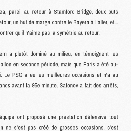
sea, pareil au retour à Stamford Bridge, deux buts
M
tour, un but de marge contre le Bayern à l'aller, et...
C
M
trer qu'il n'aime pas la symétrie au retour.
M
F
C
ern a plutôt dominé au milieu, en témoignent les
M
 ballon en seconde période, mais que Paris a été au-
ci. Le PSG a eu les meilleures occasions et n'a au
P
M
ands avant la 95e minute. Safonov a fait des arrêts,
C
R
M
M
C
équipe ont proposé une prestation défensive tout
rn ne s'est pas créé de grosses occasions, c'est