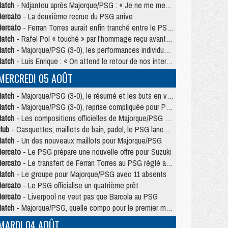
atch
- Ndjantou après Majorque/PSG : « Je ne me mets pas de plafond »
ercato
- La deuxième recrue du PSG arrive
ercato
- Ferran Torres aurait enfin tranché entre le PSG et le Barça
atch
- Rafel Pol « touché » par l'hommage reçu avant Majorque/PSG
atch
- Majorque/PSG (3-0), les performances individuelles
atch
- Luis Enrique : « On attend le retour de nos internationaux »
MERCREDI 05 AOÛT
atch
- Majorque/PSG (3-0), le résumé et les buts en video
atch
- Majorque/PSG (3-0), reprise compliquée pour Paris
atch
- Les compositions officielles de Majorque/PSG avec Kvara et de nombreux jeunes
lub
- Casquettes, maillots de bain, padel, le PSG lance sa collection été
atch
- Un des nouveaux maillots pour Majorque/PSG
ercato
- Le PSG prépare une nouvelle offre pour Suzuki
ercato
- Le transfert de Ferran Torres au PSG réglé avant le 12 août ?
atch
- Le groupe pour Majorque/PSG avec 11 absents
ercato
- Le PSG officialise un quatrième prêt
ercato
- Liverpool ne veut pas que Barcola au PSG
atch
- Majorque/PSG, quelle compo pour le premier match de la saison 2026/27 ?
MARDI 04 AOÛT