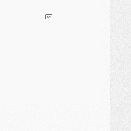
lub
- [MAJ] Ndjantou et deux jeunes du PSG annoncés dans un tournoi U21
ercato
- L'étonnante piste Suzuki confirmée et onéreuse
JEUDI 30 JUILLET
élections
- Ancelotti fait le ménage au Brésil mais veut garder Marquinhos
ercato
- Le statu quo du milieu du PSG se précise
lub
- Le PSG plutôt que la FIFA pour Al-Khelaïfi, poussé par l'UEFA ?
ercato
- Le PSG presserait Ferran Torres de se décider, deux pistes de secours
lub
- Déguisements, shopping, double scouting, Luis Campos dévoile ses méthodes
ercato
- Kroupi retiré du mercato
ercato
- Enfin une avancée dans le transfert d'Akliouche
MERCREDI 29 JUILLET
ercato
- Ferran Torres priorité du PSG, mais ouvert à tout
ercato
- Première offre de Liverpool en approche pour Barcola
ercato
- Le montant du transfert de Kolo Muani se précise, la formule aussi
ercato
- Kolo Muani attendu en Italie, son transfert débloqué
ercato
- Monaco a encore repoussé une offre du PSG pour Akliouche
ercato
- Liverpool presque d'accord avec Barcola, le PSG pas du tout
ercato
- Moment décisif pour le transfert de Kolo Muani