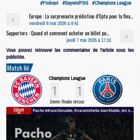
#Podcast
#Bayern/PSG
#Champions League
Europe : La surprenante prédiction d'Opta pour la finale PSG/Arsenal
vendredi 8 mai 2026 à 9:41
Supporters : Quand et comment acheter un billet pour la finale PSG/Arsenal ?
jeudi 7 mai 2026 à 17:10
Vous pouvez retrouver les commentaires de l'article sous les
publicités.
Match lié
Champions League
1
1
Demi-finale retour