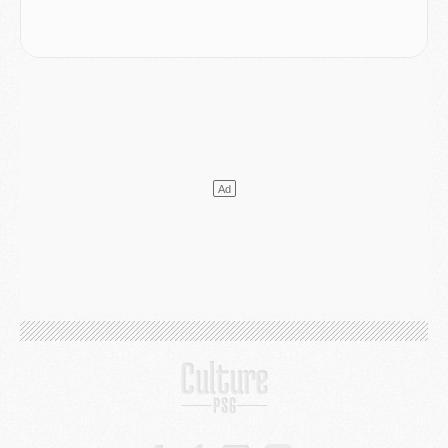
Mercato
- Ayari file en Ligue 2
Club
- Le PSG s'associe avec un géant de la tech
Mercato
- Vu d'Italie, le transfert de Suzuki au PSG est bien engagé
Mercato
- Ferran Torres ne serait pas à vendre, mais...
Europe
- Gros coup dur pour Aston Villa avant de croiser le PSG
DIMANCHE 02 AOÛT
Mercato
- Le transfert de Kolo Muani à la Juventus est officiel
Mercato
- [MAJ] Le PSG a fait une grosse offre à Parme pour Suzuki
Mercato
- Le PSG a envoyé une première offre pour Mika Godts
Club
- Après Pacho, d'autres retours en vue
Mercato
- Changement de dernière minute pour Kolo Muani
SAMEDI 01 AOÛT
Mercato
- L'agent de Mika Godts confirme un accord avec le PSG
Club
- Quels numéros de maillot pour Akliouche et Digne au PSG ?
Match
- Un hommage prévu lors de Brest/PSG
Mercato
- Le PSG et le Barça ont rendez-vous pour Ferran Torres
Mercato
- Guéla Doué dans les listes du PSG
Mercato
- Le transfert de Mika Godts au PSG en bonne voie