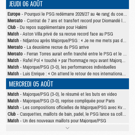
JEUDI 06 AOÛT
Europe
- Pourquoi le PSG redémarre 2026/27 au 4e rang du coefficient UEFA
Mercato
- Contrat de 7 ans et transfert record pour Diomandé loin du PSG
Club
- Du repos supplémentaire pour Hakimi
Match
- Aston Villa privé de sa recrue record face au PSG
Match
- Ndjantou après Majorque/PSG : « Je ne me mets pas de plafond »
Mercato
- La deuxième recrue du PSG arrive
Mercato
- Ferran Torres aurait enfin tranché entre le PSG et le Barça
Match
- Rafel Pol « touché » par l'hommage reçu avant Majorque/PSG
Match
- Majorque/PSG (3-0), les performances individuelles
Match
- Luis Enrique : « On attend le retour de nos internationaux »
MERCREDI 05 AOÛT
Match
- Majorque/PSG (3-0), le résumé et les buts en video
Match
- Majorque/PSG (3-0), reprise compliquée pour Paris
Match
- Les compositions officielles de Majorque/PSG avec Kvara et de nombreux jeunes
Club
- Casquettes, maillots de bain, padel, le PSG lance sa collection été
Match
- Un des nouveaux maillots pour Majorque/PSG
Mercato
- Le PSG prépare une nouvelle offre pour Suzuki
Mercato
- Le transfert de Ferran Torres au PSG réglé avant le 12 août ?