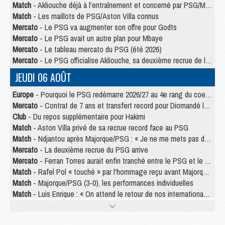
Match
- Akliouche déjà à l'entraînement et concerné par PSG/MU ?
Match
- Les maillots de PSG/Aston Villa connus
Mercato
- Le PSG va augmenter son offre pour Godts
Mercato
- Le PSG avait un autre plan pour Mbaye
Mercato
- Le tableau mercato du PSG (été 2026)
Mercato
- Le PSG officialise Akliouche, sa deuxième recrue de l’été
JEUDI 06 AOÛT
Europe
- Pourquoi le PSG redémarre 2026/27 au 4e rang du coefficient UEFA
Mercato
- Contrat de 7 ans et transfert record pour Diomandé loin du PSG
Club
- Du repos supplémentaire pour Hakimi
Match
- Aston Villa privé de sa recrue record face au PSG
Match
- Ndjantou après Majorque/PSG : « Je ne me mets pas de plafond »
Mercato
- La deuxième recrue du PSG arrive
Mercato
- Ferran Torres aurait enfin tranché entre le PSG et le Barça
Match
- Rafel Pol « touché » par l'hommage reçu avant Majorque/PSG
Match
- Majorque/PSG (3-0), les performances individuelles
Match
- Luis Enrique : « On attend le retour de nos internationaux »
MERCREDI 05 AOÛT