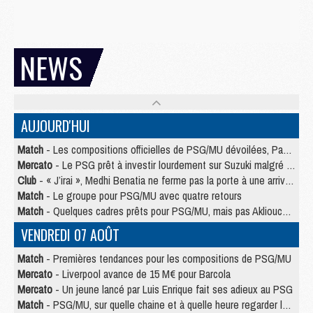
NEWS
AUJOURD'HUI
Match
- Les compositions officielles de PSG/MU dévoilées, Pacho titulaire
Mercato
- Le PSG prêt à investir lourdement sur Suzuki malgré Safonov et Chevalier
Club
- « J’irai », Medhi Benatia ne ferme pas la porte à une arrivée au PSG
Match
- Le groupe pour PSG/MU avec quatre retours
Match
- Quelques cadres prêts pour PSG/MU, mais pas Akliouche ?
VENDREDI 07 AOÛT
Match
- Premières tendances pour les compositions de PSG/MU
Mercato
- Liverpool avance de 15 M€ pour Barcola
Mercato
- Un jeune lancé par Luis Enrique fait ses adieux au PSG
Match
- PSG/MU, sur quelle chaine et à quelle heure regarder le match ?