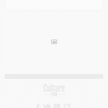
Mercato
- Liverpool encore très loin du compte pour Barcola
LUNDI 03 AOÛT
Match
- Podcast CulturePSG : Mercato (Godts, Suzuki, Akliouche, Barcola, etc)
Mercato
- L'Ajax attend bien plus de 45M pour Mika Godts
Club
- Quatre retours importants dans le groupe du PSG, et un plus discret
Mercato
- Ayari file en Ligue 2
Club
- Le PSG s'associe avec un géant de la tech
Mercato
- Vu d'Italie, le transfert de Suzuki au PSG est bien engagé
Mercato
- Ferran Torres ne serait pas à vendre, mais...
Europe
- Gros coup dur pour Aston Villa avant de croiser le PSG
DIMANCHE 02 AOÛT
Mercato
- Le transfert de Kolo Muani à la Juventus est officiel
Mercato
- [MAJ] Le PSG a fait une grosse offre à Parme pour Suzuki
Mercato
- Le PSG a envoyé une première offre pour Mika Godts
Club
- Après Pacho, d'autres retours en vue
Mercato
- Changement de dernière minute pour Kolo Muani
SAMEDI 01 AOÛT