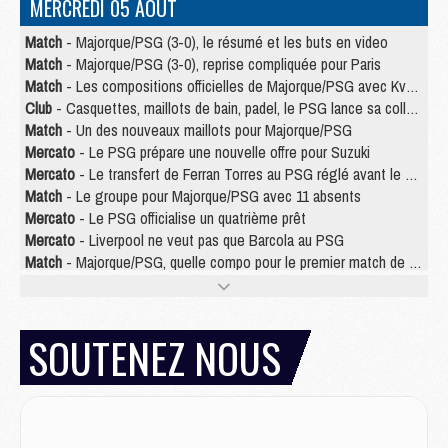
MERCREDI 05 AOÛT
Match
- Majorque/PSG (3-0), le résumé et les buts en video
Match
- Majorque/PSG (3-0), reprise compliquée pour Paris
Match
- Les compositions officielles de Majorque/PSG avec Kvara et de nombreux jeunes
Club
- Casquettes, maillots de bain, padel, le PSG lance sa collection été
Match
- Un des nouveaux maillots pour Majorque/PSG
Mercato
- Le PSG prépare une nouvelle offre pour Suzuki
Mercato
- Le transfert de Ferran Torres au PSG réglé avant le 12 août ?
Match
- Le groupe pour Majorque/PSG avec 11 absents
Mercato
- Le PSG officialise un quatrième prêt
Mercato
- Liverpool ne veut pas que Barcola au PSG
Match
- Majorque/PSG, quelle compo pour le premier match de la saison 2026/27 ?
MARDI 04 AOÛT
Europe
- Les chapeaux provisoires de la Ligue des champions 2026/27
SOUTENEZ NOUS
Podcast
- Podcast CulturePSG : Akliouche présenté par un fan de Monaco
Club
- Le PSG dévoile sa première collection d'entraînement pour 2026/2027
Discipline
- Un arbitre inattendu, mais porte-bonheur pour Lens/PSG
Match
- Majorque/PSG, sur quelle chaine et à quelle heure regarder le match ?
Mercato
- Le plan du PSG pour Suzuki et Chevalier se précise