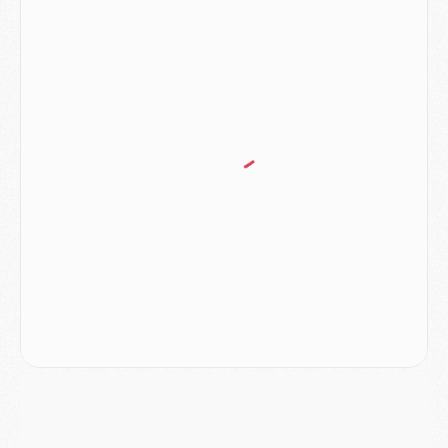
Mercato
- L'Ajax refuse la première offre du PSG pour Godts
Mercato
- Le PSG veut accélérer, Ferran Torres temporise
Mercato
- Liverpool encore très loin du compte pour Barcola
LUNDI 03 AOÛT
Match
- Podcast CulturePSG : Mercato (Godts, Suzuki, Akliouche, Barcola, etc)
Mercato
- L'Ajax attend bien plus de 45M pour Mika Godts
Club
- Quatre retours importants dans le groupe du PSG, et un plus discret
Mercato
- Ayari file en Ligue 2
Club
- Le PSG s'associe avec un géant de la tech
Mercato
- Vu d'Italie, le transfert de Suzuki au PSG est bien engagé
Mercato
- Ferran Torres ne serait pas à vendre, mais...
Europe
- Gros coup dur pour Aston Villa avant de croiser le PSG
DIMANCHE 02 AOÛT
Mercato
- Le transfert de Kolo Muani à la Juventus est officiel
Mercato
- [MAJ] Le PSG a fait une grosse offre à Parme pour Suzuki
Mercato
- Le PSG a envoyé une première offre pour Mika Godts
Club
- Après Pacho, d'autres retours en vue
Mercato
- Changement de dernière minute pour Kolo Muani