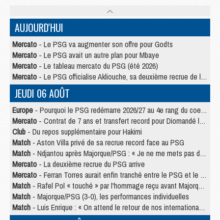
AUJOURD'HUI
Mercato
- Le PSG va augmenter son offre pour Godts
Mercato
- Le PSG avait un autre plan pour Mbaye
Mercato
- Le tableau mercato du PSG (été 2026)
Mercato
- Le PSG officialise Akliouche, sa deuxième recrue de l’été
JEUDI 06 AOÛT
Europe
- Pourquoi le PSG redémarre 2026/27 au 4e rang du coefficient UEFA
Mercato
- Contrat de 7 ans et transfert record pour Diomandé loin du PSG
Club
- Du repos supplémentaire pour Hakimi
Match
- Aston Villa privé de sa recrue record face au PSG
Match
- Ndjantou après Majorque/PSG : « Je ne me mets pas de plafond »
Mercato
- La deuxième recrue du PSG arrive
Mercato
- Ferran Torres aurait enfin tranché entre le PSG et le Barça
Match
- Rafel Pol « touché » par l'hommage reçu avant Majorque/PSG
Match
- Majorque/PSG (3-0), les performances individuelles
Match
- Luis Enrique : « On attend le retour de nos internationaux »