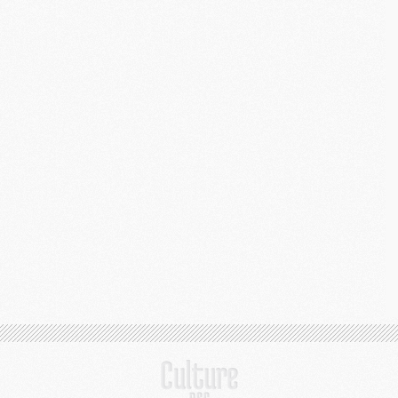
C
M
S
M
C
M
C
M
M
M
M
M
M
M
M
M