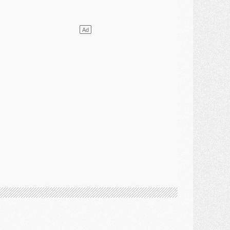
lub
- [MAJ] Ndjantou et deux jeunes du PSG annoncés dans un tournoi U21
ercato
- L'étonnante piste Suzuki confirmée et onéreuse
JEUDI 30 JUILLET
élections
- Ancelotti fait le ménage au Brésil mais veut garder Marquinhos
ercato
- Le statu quo du milieu du PSG se précise
lub
- Le PSG plutôt que la FIFA pour Al-Khelaïfi, poussé par l'UEFA ?
ercato
- Le PSG presserait Ferran Torres de se décider, deux pistes de secours
lub
- Déguisements, shopping, double scouting, Luis Campos dévoile ses méthodes
ercato
- Kroupi retiré du mercato
ercato
- Enfin une avancée dans le transfert d'Akliouche
MERCREDI 29 JUILLET
ercato
- Ferran Torres priorité du PSG, mais ouvert à tout
ercato
- Première offre de Liverpool en approche pour Barcola
ercato
- Le montant du transfert de Kolo Muani se précise, la formule aussi
ercato
- Kolo Muani attendu en Italie, son transfert débloqué
ercato
- Monaco a encore repoussé une offre du PSG pour Akliouche
ercato
- Liverpool presque d'accord avec Barcola, le PSG pas du tout
ercato
- Moment décisif pour le transfert de Kolo Muani