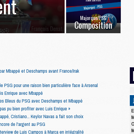
ent
Majorque/PSG
Composition
ar Mbappé et Deschamps avant France/Irak
e PSG pour une raison bien particulière face à Arsenal
uis Enrique avec Mbappé
 des Bleus du PSG avec Deschamps et Mbappé
pas pu bien profiter avec Luis Enrique »
E
ppé, Cristiano... Keylor Navas a fait son choix
M
C
core de l'argent au PSG
M
terview de Luis Campos à Marca en intégralité