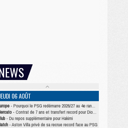
NEWS
JEUDI 06 AOÛT
urope
- Pourquoi le PSG redémarre 2026/27 au 4e rang du coefficient UEFA
ercato
- Contrat de 7 ans et transfert record pour Diomandé loin du PSG
lub
- Du repos supplémentaire pour Hakimi
atch
- Aston Villa privé de sa recrue record face au PSG