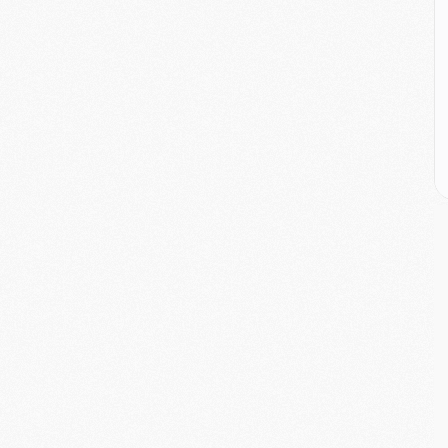
E
M
M
M
C
M
M
C
M
M
M
M
M
M
C