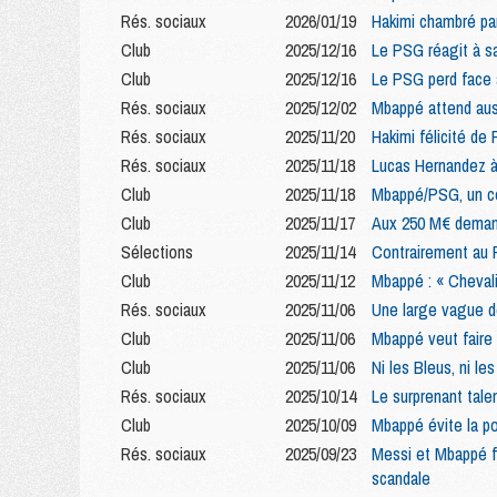
Rés. sociaux
2026/01/19
Hakimi chambré pa
Club
2025/12/16
Le PSG réagit à s
Club
2025/12/16
Le PSG perd face 
Rés. sociaux
2025/12/02
Mbappé attend aus
Rés. sociaux
2025/11/20
Hakimi félicité de 
Rés. sociaux
2025/11/18
Lucas Hernandez à
Club
2025/11/18
Mbappé/PSG, un c
Club
2025/11/17
Aux 250 M€ demand
Sélections
2025/11/14
Contrairement au 
Club
2025/11/12
Mbappé : « Chevali
Rés. sociaux
2025/11/06
Une large vague d
Club
2025/11/06
Mbappé veut faire
Club
2025/11/06
Ni les Bleus, ni l
Rés. sociaux
2025/10/14
Le surprenant tal
Club
2025/10/09
Mbappé évite la p
Rés. sociaux
2025/09/23
Messi et Mbappé fé
scandale