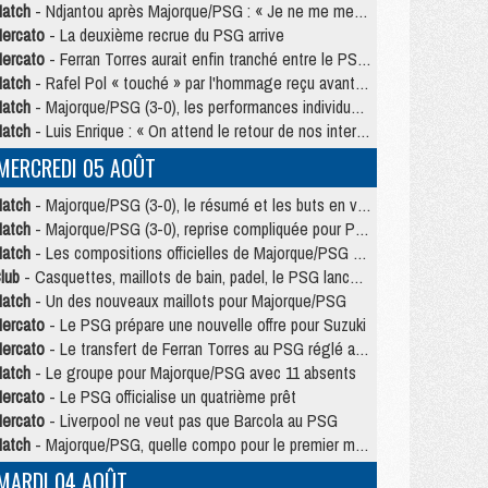
atch
- Ndjantou après Majorque/PSG : « Je ne me mets pas de plafond »
ercato
- La deuxième recrue du PSG arrive
ercato
- Ferran Torres aurait enfin tranché entre le PSG et le Barça
atch
- Rafel Pol « touché » par l'hommage reçu avant Majorque/PSG
atch
- Majorque/PSG (3-0), les performances individuelles
atch
- Luis Enrique : « On attend le retour de nos internationaux »
MERCREDI 05 AOÛT
atch
- Majorque/PSG (3-0), le résumé et les buts en video
atch
- Majorque/PSG (3-0), reprise compliquée pour Paris
atch
- Les compositions officielles de Majorque/PSG avec Kvara et de nombreux jeunes
lub
- Casquettes, maillots de bain, padel, le PSG lance sa collection été
atch
- Un des nouveaux maillots pour Majorque/PSG
ercato
- Le PSG prépare une nouvelle offre pour Suzuki
ercato
- Le transfert de Ferran Torres au PSG réglé avant le 12 août ?
atch
- Le groupe pour Majorque/PSG avec 11 absents
ercato
- Le PSG officialise un quatrième prêt
ercato
- Liverpool ne veut pas que Barcola au PSG
atch
- Majorque/PSG, quelle compo pour le premier match de la saison 2026/27 ?
MARDI 04 AOÛT