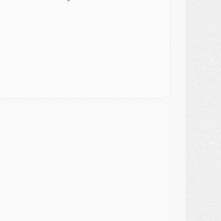
urope
- Gros coup dur pour Aston Villa avant de croiser le PSG
DIMANCHE 02 AOÛT
ercato
- Le transfert de Kolo Muani à la Juventus est officiel
ercato
- [MAJ] Le PSG a fait une grosse offre à Parme pour Suzuki
ercato
- Le PSG a envoyé une première offre pour Mika Godts
lub
- Après Pacho, d'autres retours en vue
ercato
- Changement de dernière minute pour Kolo Muani
SAMEDI 01 AOÛT
ercato
- L'agent de Mika Godts confirme un accord avec le PSG
lub
- Quels numéros de maillot pour Akliouche et Digne au PSG ?
atch
- Un hommage prévu lors de Brest/PSG
ercato
- Le PSG et le Barça ont rendez-vous pour Ferran Torres
ercato
- Guéla Doué dans les listes du PSG
ercato
- Le transfert de Mika Godts au PSG en bonne voie
VENDREDI 31 JUILLET
atch
- Un diffuseur annoncé pour les deux premiers matchs amicaux du PSG
ercato
- Le transfert d'Akliouche au PSG bouclé, le montant se précise
lub
- Un retour majeur dans le groupe du PSG