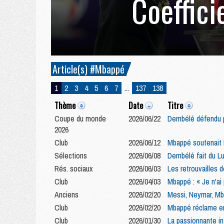
Coeffici
Article(s) #Mbappé
1
2
3
4
5
6
7
...
137
138
Thème
Date
Titre
Coupe du monde
2026/06/22
Dembélé défendu p
2026
Club
2026/06/12
Mbappé soutenait l
Sélections
2026/06/08
Dembélé fait du L
Rés. sociaux
2026/06/03
Les retrouvailles
Club
2026/04/03
Mbappé : « Je n'ai 
Anciens
2026/02/20
Messi, Neymar, Mba
Club
2026/02/20
Mbappé réclame en
Club
2026/01/30
La passionnante in