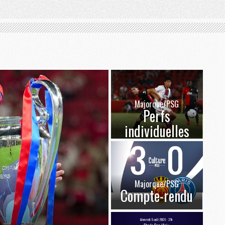
Majorque/PSG
Perfs
individuelles
Majorque/PSG
Compte-rendu