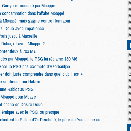
M
r Gueye et consolé par Mbappé
M
a condamnation dans l'affaire Mbappé
M
à Mbappé, mais gagne contre Hamraoui
M
si Doué avec impatience
M
M
Paris jusqu'à Marseille
 Dubaï, et avec Mbappé ?
ontentieux à 703 M€
M
és par Mbappé, le PSG lui réclame 180 M€
M
Real, le PSG pas exempté d'Azerbaïdjan
M
er doit juste comprendre dans quel club il est »
C
M
e soutiens pour Hakimi
M
 une Rabiot au PSG
M
es Mbappé pour Mbaye
M
ent caché de Désiré Doué
M
olémique avec le PSG, ou presque
M
M
licitent le Ballon d'Or Dembélé, le père de Yamal crie au