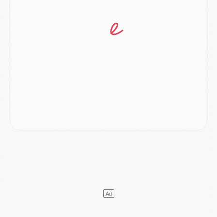
MARDI 04 AOÛT
Europe
- Les chapeaux provisoires de la Ligue des champions 2026/27
Podcast
- Podcast CulturePSG : Akliouche présenté par un fan de Monaco
Club
- Le PSG dévoile sa première collection d'entraînement pour 2026/2027
Discipline
- Un arbitre inattendu, mais porte-bonheur pour Lens/PSG
Match
- Majorque/PSG, sur quelle chaine et à quelle heure regarder le match ?
Mercato
- Le plan du PSG pour Suzuki et Chevalier se précise
Mercato
- L'Ajax refuse la première offre du PSG pour Godts
Mercato
- Le PSG veut accélérer, Ferran Torres temporise
Mercato
- Liverpool encore très loin du compte pour Barcola
LUNDI 03 AOÛT
Match
- Podcast CulturePSG : Mercato (Godts, Suzuki, Akliouche, Barcola, etc)
Mercato
- L'Ajax attend bien plus de 45M pour Mika Godts
Club
- Quatre retours importants dans le groupe du PSG, et un plus discret
Mercato
- Ayari file en Ligue 2
Club
- Le PSG s'associe avec un géant de la tech
Mercato
- Vu d'Italie, le transfert de Suzuki au PSG est bien engagé
Mercato
- Ferran Torres ne serait pas à vendre, mais...
Europe
- Gros coup dur pour Aston Villa avant de croiser le PSG