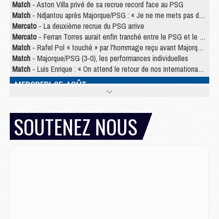
Match
- Aston Villa privé de sa recrue record face au PSG
Match
- Ndjantou après Majorque/PSG : « Je ne me mets pas de plafond »
Mercato
- La deuxième recrue du PSG arrive
Mercato
- Ferran Torres aurait enfin tranché entre le PSG et le Barça
Match
- Rafel Pol « touché » par l'hommage reçu avant Majorque/PSG
Match
- Majorque/PSG (3-0), les performances individuelles
Match
- Luis Enrique : « On attend le retour de nos internationaux »
MERCREDI 05 AOÛT
Match
- Majorque/PSG (3-0), le résumé et les buts en video
Match
- Majorque/PSG (3-0), reprise compliquée pour Paris
SOUTENEZ NOUS
Match
- Les compositions officielles de Majorque/PSG avec Kvara et de nombreux jeunes
Club
- Casquettes, maillots de bain, padel, le PSG lance sa collection été
Match
- Un des nouveaux maillots pour Majorque/PSG
Mercato
- Le PSG prépare une nouvelle offre pour Suzuki
Mercato
- Le transfert de Ferran Torres au PSG réglé avant le 12 août ?
Match
- Le groupe pour Majorque/PSG avec 11 absents
Mercato
- Le PSG officialise un quatrième prêt
Mercato
- Liverpool ne veut pas que Barcola au PSG
Match
- Majorque/PSG, quelle compo pour le premier match de la saison 2026/27 ?