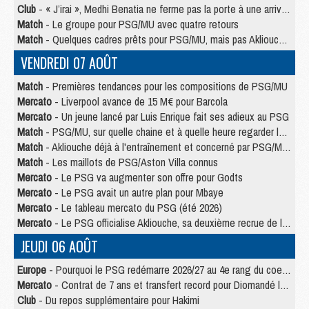
Club
- « J’irai », Medhi Benatia ne ferme pas la porte à une arrivée au PSG
Match
- Le groupe pour PSG/MU avec quatre retours
Match
- Quelques cadres prêts pour PSG/MU, mais pas Akliouche ?
VENDREDI 07 AOÛT
Match
- Premières tendances pour les compositions de PSG/MU
Mercato
- Liverpool avance de 15 M€ pour Barcola
Mercato
- Un jeune lancé par Luis Enrique fait ses adieux au PSG
Match
- PSG/MU, sur quelle chaine et à quelle heure regarder le match ?
Match
- Akliouche déjà à l'entraînement et concerné par PSG/MU ?
Match
- Les maillots de PSG/Aston Villa connus
Mercato
- Le PSG va augmenter son offre pour Godts
Mercato
- Le PSG avait un autre plan pour Mbaye
Mercato
- Le tableau mercato du PSG (été 2026)
Mercato
- Le PSG officialise Akliouche, sa deuxième recrue de l’été
JEUDI 06 AOÛT
Europe
- Pourquoi le PSG redémarre 2026/27 au 4e rang du coefficient UEFA
Mercato
- Contrat de 7 ans et transfert record pour Diomandé loin du PSG
Club
- Du repos supplémentaire pour Hakimi