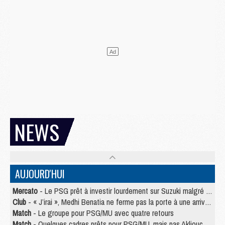
NEWS
AUJOURD'HUI
Mercato
- Le PSG prêt à investir lourdement sur Suzuki malgré Safonov et Chevalier
Club
- « J’irai », Medhi Benatia ne ferme pas la porte à une arrivée au PSG
Match
- Le groupe pour PSG/MU avec quatre retours
Match
- Quelques cadres prêts pour PSG/MU, mais pas Akliouche ?