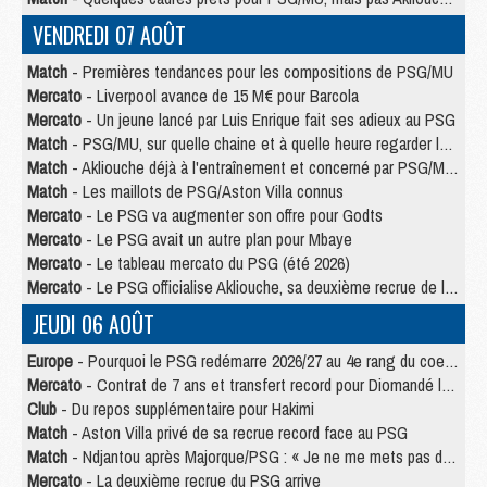
VENDREDI 07 AOÛT
Match
- Premières tendances pour les compositions de PSG/MU
Mercato
- Liverpool avance de 15 M€ pour Barcola
Mercato
- Un jeune lancé par Luis Enrique fait ses adieux au PSG
Match
- PSG/MU, sur quelle chaine et à quelle heure regarder le match ?
Match
- Akliouche déjà à l'entraînement et concerné par PSG/MU ?
Match
- Les maillots de PSG/Aston Villa connus
Mercato
- Le PSG va augmenter son offre pour Godts
Mercato
- Le PSG avait un autre plan pour Mbaye
Mercato
- Le tableau mercato du PSG (été 2026)
Mercato
- Le PSG officialise Akliouche, sa deuxième recrue de l’été
JEUDI 06 AOÛT
Europe
- Pourquoi le PSG redémarre 2026/27 au 4e rang du coefficient UEFA
Mercato
- Contrat de 7 ans et transfert record pour Diomandé loin du PSG
Club
- Du repos supplémentaire pour Hakimi
Match
- Aston Villa privé de sa recrue record face au PSG
Match
- Ndjantou après Majorque/PSG : « Je ne me mets pas de plafond »
Mercato
- La deuxième recrue du PSG arrive