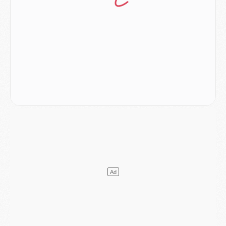
Podcast
- Podcast CulturePSG : Akliouche présenté par un fan de Monaco
Club
- Le PSG dévoile sa première collection d'entraînement pour 2026/2027
Discipline
- Un arbitre inattendu, mais porte-bonheur pour Lens/PSG
Match
- Majorque/PSG, sur quelle chaine et à quelle heure regarder le match ?
Mercato
- Le plan du PSG pour Suzuki et Chevalier se précise
Mercato
- L'Ajax refuse la première offre du PSG pour Godts
Mercato
- Le PSG veut accélérer, Ferran Torres temporise
Mercato
- Liverpool encore très loin du compte pour Barcola
LUNDI 03 AOÛT
Match
- Podcast CulturePSG : Mercato (Godts, Suzuki, Akliouche, Barcola, etc)
Mercato
- L'Ajax attend bien plus de 45M pour Mika Godts
Club
- Quatre retours importants dans le groupe du PSG, et un plus discret
Mercato
- Ayari file en Ligue 2
Club
- Le PSG s'associe avec un géant de la tech
Mercato
- Vu d'Italie, le transfert de Suzuki au PSG est bien engagé
Mercato
- Ferran Torres ne serait pas à vendre, mais...
Europe
- Gros coup dur pour Aston Villa avant de croiser le PSG
DIMANCHE 02 AOÛT