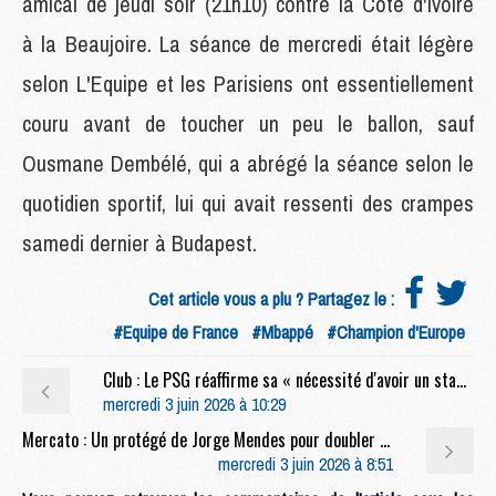
amical de jeudi soir (21h10) contre la Côte d'Ivoire
à la Beaujoire. La séance de mercredi était légère
selon L'Equipe et les Parisiens ont essentiellement
couru avant de toucher un peu le ballon, sauf
Ousmane Dembélé, qui a abrégé la séance selon le
quotidien sportif, lui qui avait ressenti des crampes
samedi dernier à Budapest.
Cet article vous a plu ? Partagez le :
#Equipe de France
#Mbappé
#Champion d'Europe
Club : Le PSG réaffirme sa « nécessité d'avoir un stade à la hauteur de ses ambitions sportives »
mercredi 3 juin 2026 à 10:29
Mercato : Un protégé de Jorge Mendes pour doubler Nuno Mendes au PSG ?
mercredi 3 juin 2026 à 8:51