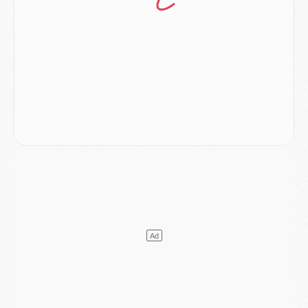
Club
- Le PSG s'associe avec un géant de la tech
Mercato
- Vu d'Italie, le transfert de Suzuki au PSG est bien engagé
Mercato
- Ferran Torres ne serait pas à vendre, mais...
Europe
- Gros coup dur pour Aston Villa avant de croiser le PSG
DIMANCHE 02 AOÛT
Mercato
- Le transfert de Kolo Muani à la Juventus est officiel
Mercato
- [MAJ] Le PSG a fait une grosse offre à Parme pour Suzuki
Mercato
- Le PSG a envoyé une première offre pour Mika Godts
Club
- Après Pacho, d'autres retours en vue
Mercato
- Changement de dernière minute pour Kolo Muani
SAMEDI 01 AOÛT
Mercato
- L'agent de Mika Godts confirme un accord avec le PSG
Club
- Quels numéros de maillot pour Akliouche et Digne au PSG ?
Match
- Un hommage prévu lors de Brest/PSG
Mercato
- Le PSG et le Barça ont rendez-vous pour Ferran Torres
Mercato
- Guéla Doué dans les listes du PSG
Mercato
- Le transfert de Mika Godts au PSG en bonne voie