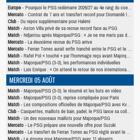
Europe
- Pourquoi le PSG redémarre 2026/27 au 4e rang du coefficient UEFA
Mercato
- Contrat de 7 ans et transfert record pour Diomandé loin du PSG
Club
- Du repos supplémentaire pour Hakimi
Match
- Aston Villa privé de sa recrue record face au PSG
Match
- Ndjantou après Majorque/PSG : « Je ne me mets pas de plafond »
Mercato
- La deuxième recrue du PSG arrive
Mercato
- Ferran Torres aurait enfin tranché entre le PSG et le Barça
Match
- Rafel Pol « touché » par l'hommage reçu avant Majorque/PSG
Match
- Majorque/PSG (3-0), les performances individuelles
Match
- Luis Enrique : « On attend le retour de nos internationaux »
MERCREDI 05 AOÛT
Match
- Majorque/PSG (3-0), le résumé et les buts en video
Match
- Majorque/PSG (3-0), reprise compliquée pour Paris
Match
- Les compositions officielles de Majorque/PSG avec Kvara et de nombreux jeunes
Club
- Casquettes, maillots de bain, padel, le PSG lance sa collection été
Match
- Un des nouveaux maillots pour Majorque/PSG
Mercato
- Le PSG prépare une nouvelle offre pour Suzuki
Mercato
- Le transfert de Ferran Torres au PSG réglé avant le 12 août ?
Match
- Le groupe pour Majorque/PSG avec 11 absents