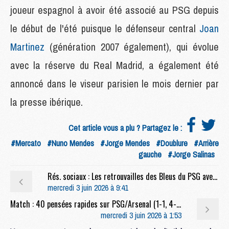
joueur espagnol à avoir été associé au PSG depuis
le début de l'été puisque le défenseur central
Joan
Martinez
(génération 2007 également), qui évolue
avec la réserve du Real Madrid, a également été
annoncé dans le viseur parisien le mois dernier par
la presse ibérique.
Cet article vous a plu ? Partagez le :
#Mercato
#Nuno Mendes
#Jorge Mendes
#Doublure
#Arrière
gauche
#Jorge Salinas
Rés. sociaux : Les retrouvailles des Bleus du PSG avec Deschamps et Mbappé
mercredi 3 juin 2026 à 9:41
Match : 40 pensées rapides sur PSG/Arsenal (1-1, 4-3 t.a.b.)
mercredi 3 juin 2026 à 1:53