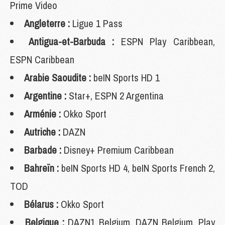
Prime Video
Angleterre :
Ligue 1 Pass
Antigua-et-Barbuda :
ESPN Play Caribbean,
ESPN Caribbean
Arabie Saoudite :
beIN Sports HD 1
Argentine :
Star+, ESPN 2 Argentina
Arménie :
Okko Sport
Autriche :
DAZN
Barbade :
Disney+ Premium Caribbean
Bahreïn :
beIN Sports HD 4, beIN Sports French 2,
TOD
Bélarus :
Okko Sport
Belgique :
DAZN1 Belgium, DAZN Belgium, Play