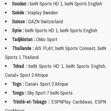
Soudan :
beIN Sports HD 1, beIN Sports English
Suède :
Viaplay Sweden
Suisse :
DAZN Switzerland
Syrie :
beIN Sports HD 1, beIN Sports English
Tadjikistan :
Okko Sport
Thaïlande :
AIS PLAY, beIN Sports Connect, beIN
Sports 1 Thailand
Tchad :
beIN Sports HD 1, beIN Sports English,
Canal+ Sport 2 Afrique
Togo :
Canal+ Sport 2 Afrique
Tonga :
Sky Sport 7 beIN Sports
Trinité-et-Tobago :
ESPNPlay Caribbean, ESPN
Caribbean