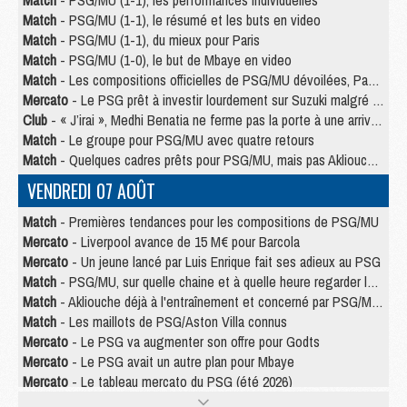
Match
- PSG/MU (1-1), les performances individuelles
Match
- PSG/MU (1-1), le résumé et les buts en video
Match
- PSG/MU (1-1), du mieux pour Paris
Match
- PSG/MU (1-0), le but de Mbaye en video
Match
- Les compositions officielles de PSG/MU dévoilées, Pacho titulaire
Mercato
- Le PSG prêt à investir lourdement sur Suzuki malgré Safonov et Chevalier
Club
- « J’irai », Medhi Benatia ne ferme pas la porte à une arrivée au PSG
Match
- Le groupe pour PSG/MU avec quatre retours
Match
- Quelques cadres prêts pour PSG/MU, mais pas Akliouche ?
VENDREDI 07 AOÛT
Match
- Premières tendances pour les compositions de PSG/MU
Mercato
- Liverpool avance de 15 M€ pour Barcola
Mercato
- Un jeune lancé par Luis Enrique fait ses adieux au PSG
Match
- PSG/MU, sur quelle chaine et à quelle heure regarder le match ?
Match
- Akliouche déjà à l'entraînement et concerné par PSG/MU ?
Match
- Les maillots de PSG/Aston Villa connus
Mercato
- Le PSG va augmenter son offre pour Godts
Mercato
- Le PSG avait un autre plan pour Mbaye
Mercato
- Le tableau mercato du PSG (été 2026)
Mercato
- Le PSG officialise Akliouche, sa deuxième recrue de l’été