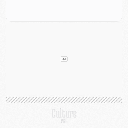
Mercato
- Le transfert de Ferran Torres au PSG réglé avant le 12 août ?
Match
- Le groupe pour Majorque/PSG avec 11 absents
Mercato
- Le PSG officialise un quatrième prêt
Mercato
- Liverpool ne veut pas que Barcola au PSG
Match
- Majorque/PSG, quelle compo pour le premier match de la saison 2026/27 ?
MARDI 04 AOÛT
Europe
- Les chapeaux provisoires de la Ligue des champions 2026/27
Podcast
- Podcast CulturePSG : Akliouche présenté par un fan de Monaco
Club
- Le PSG dévoile sa première collection d'entraînement pour 2026/2027
Discipline
- Un arbitre inattendu, mais porte-bonheur pour Lens/PSG
Match
- Majorque/PSG, sur quelle chaine et à quelle heure regarder le match ?
Mercato
- Le plan du PSG pour Suzuki et Chevalier se précise
Mercato
- L'Ajax refuse la première offre du PSG pour Godts
Mercato
- Le PSG veut accélérer, Ferran Torres temporise
Mercato
- Liverpool encore très loin du compte pour Barcola
LUNDI 03 AOÛT
Match
- Podcast CulturePSG : Mercato (Godts, Suzuki, Akliouche, Barcola, etc)
Mercato
- L'Ajax attend bien plus de 45M pour Mika Godts