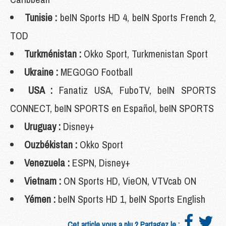
Tunisie :
beIN Sports HD 4, beIN Sports French 2,
TOD
Turkménistan :
Okko Sport, Turkmenistan Sport
Ukraine :
MEGOGO Football
USA :
Fanatiz USA, FuboTV, beIN SPORTS
CONNECT, beIN SPORTS en Español, beIN SPORTS
Uruguay :
Disney+
Ouzbékistan :
Okko Sport
Venezuela :
ESPN, Disney+
Vietnam :
ON Sports HD, VieON, VTVcab ON
Yémen :
beIN Sports HD 1, beIN Sports English
Cet article vous a plu ? Partagez le :