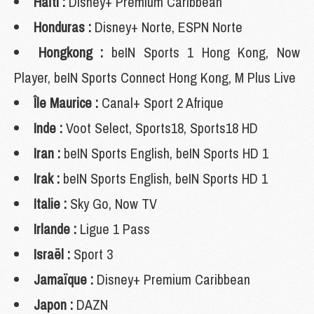
Haïti :
Disney+ Premium Caribbean
Honduras :
Disney+ Norte, ESPN Norte
Hongkong :
beIN Sports 1 Hong Kong, Now
Player, beIN Sports Connect Hong Kong, M Plus Live
Île Maurice :
Canal+ Sport 2 Afrique
Inde :
Voot Select, Sports18, Sports18 HD
Iran :
beIN Sports English, beIN Sports HD 1
Irak :
beIN Sports English, beIN Sports HD 1
Italie :
Sky Go, Now TV
Irlande :
Ligue 1 Pass
Israël :
Sport 3
Jamaïque :
Disney+ Premium Caribbean
Japon :
DAZN