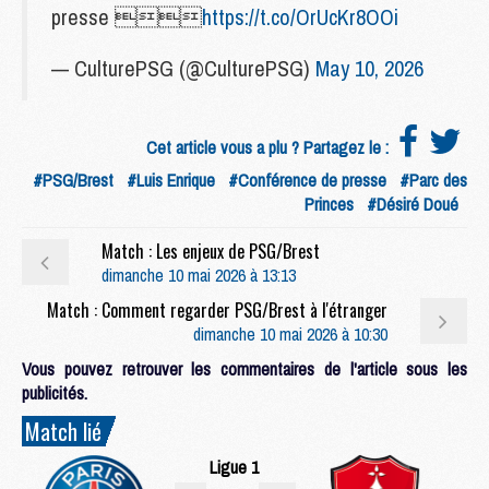
presse 
https://t.co/OrUcKr8OOi
— CulturePSG (@CulturePSG)
May 10, 2026
Cet article vous a plu ? Partagez le :
#PSG/Brest
#Luis Enrique
#Conférence de presse
#Parc des
Princes
#Désiré Doué
Match : Les enjeux de PSG/Brest
dimanche 10 mai 2026 à 13:13
Match : Comment regarder PSG/Brest à l'étranger
dimanche 10 mai 2026 à 10:30
Vous pouvez retrouver les commentaires de l'article sous les
publicités.
Match lié
Ligue 1