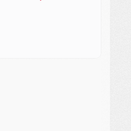
ercato
- Changement de dernière minute pour Kolo Muani
SAMEDI 01 AOÛT
ercato
- L'agent de Mika Godts confirme un accord avec le PSG
lub
- Quels numéros de maillot pour Akliouche et Digne au PSG ?
atch
- Un hommage prévu lors de Brest/PSG
ercato
- Le PSG et le Barça ont rendez-vous pour Ferran Torres
ercato
- Guéla Doué dans les listes du PSG
ercato
- Le transfert de Mika Godts au PSG en bonne voie
VENDREDI 31 JUILLET
atch
- Un diffuseur annoncé pour les deux premiers matchs amicaux du PSG
ercato
- Le transfert d'Akliouche au PSG bouclé, le montant se précise
lub
- Un retour majeur dans le groupe du PSG
lub
- [MAJ] Ndjantou et deux jeunes du PSG annoncés dans un tournoi U21
ercato
- L'étonnante piste Suzuki confirmée et onéreuse
JEUDI 30 JUILLET
élections
- Ancelotti fait le ménage au Brésil mais veut garder Marquinhos
ercato
- Le statu quo du milieu du PSG se précise