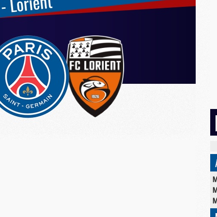
M
M
M