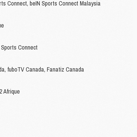
C
orts Connect, beIN Sports Connect Malaysia
M
C
M
ue
M
N Sports Connect
M
M
M
M
 fuboTV Canada, Fanatiz Canada
M
M
M
 Afrique
M
C
M
M
F