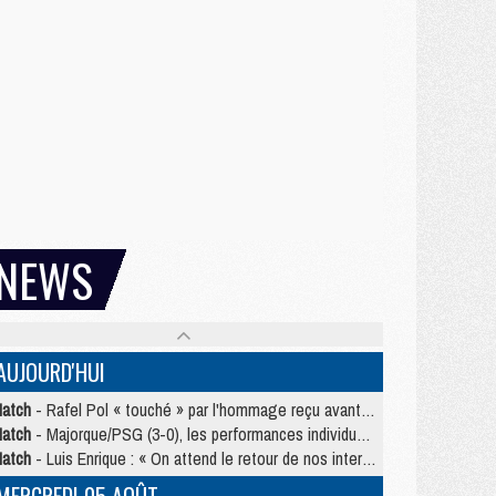
NEWS
AUJOURD'HUI
atch
- Rafel Pol « touché » par l'hommage reçu avant Majorque/PSG
atch
- Majorque/PSG (3-0), les performances individuelles
atch
- Luis Enrique : « On attend le retour de nos internationaux »