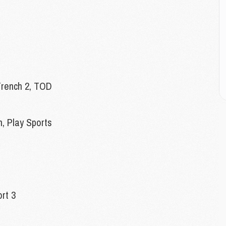
M
M
C
M
M
M
French 2, TOD
M
 Play Sports
M
M
C
C
M
rt 3
S
M