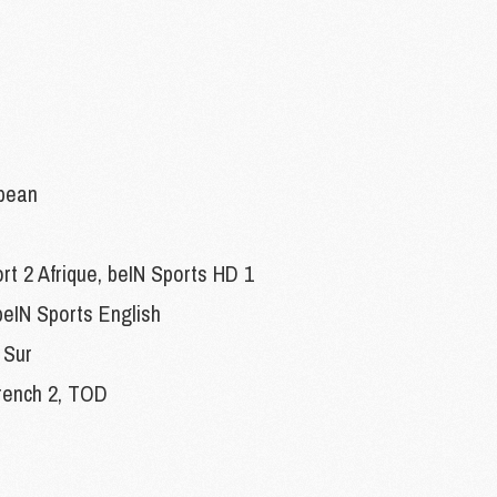
C
M
P
M
C
bean
R
M
M
C
rt 2 Afrique, beIN Sports HD 1
beIN Sports English
M
 Sur
C
rench 2, TOD
C
M
M
M