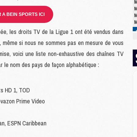
M
M
A BEIN SPORTS ICI
M
M
sée, les droits TV de la Ligue 1 ont été vendus dans
et, même si nous ne sommes pas en mesure de vous
M
M
mise, voici une liste non-exhaustive des chaînes TV
C
M
par le nom des pays de façon alphabétique :
C
M
M
ts HD 1, TOD
E
vazon Prime Video
M
M
an, ESPN Caribbean
M
C