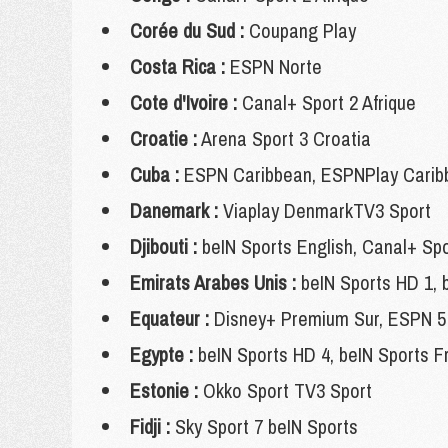
Corée du Sud :
Coupang Play
Costa Rica :
ESPN Norte
Cote d'Ivoire :
Canal+ Sport 2 Afrique
Croatie :
Arena Sport 3 Croatia
Cuba :
ESPN Caribbean, ESPNPlay Carib
Danemark :
Viaplay DenmarkTV3 Sport
Djibouti :
beIN Sports English, Canal+ Spo
Emirats Arabes Unis :
beIN Sports HD 1, 
Equateur :
Disney+ Premium Sur, ESPN 5
Egypte :
beIN Sports HD 4, beIN Sports F
Estonie :
Okko Sport TV3 Sport
Fidji :
Sky Sport 7 beIN Sports