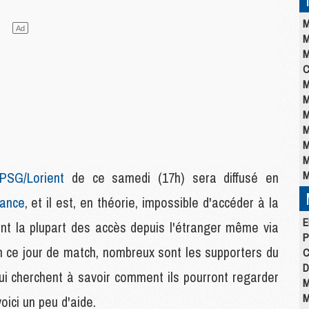
M
M
M
C
M
M
M
M
M
M
M
PSG/Lorient
de ce samedi (17h) sera diffusé en
rance
, et il est, en théorie, impossible d'accéder à la
E
trant la plupart des accès depuis l'étranger même via
P
En ce jour de match, nombreux sont les supporters du
C
D
ui cherchent à savoir comment ils pourront regarder
M
M
voici un peu d'aide.