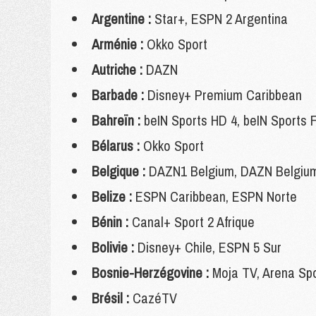
Argentine :
Star+, ESPN 2 Argentina
Arménie :
Okko Sport
Autriche :
DAZN
Barbade :
Disney+ Premium Caribbean
Bahreïn :
beIN Sports HD 4, beIN Sports 
Bélarus :
Okko Sport
Belgique :
DAZN1 Belgium, DAZN Belgium,
Belize :
ESPN Caribbean, ESPN Norte
Bénin :
Canal+ Sport 2 Afrique
Bolivie :
Disney+ Chile, ESPN 5 Sur
Bosnie-Herzégovine :
Moja TV, Arena Spo
Brésil :
CazéTV