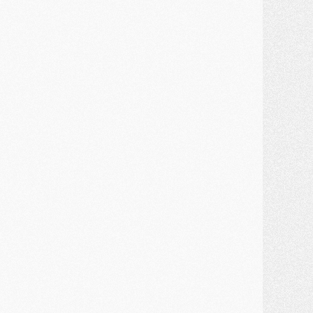
lub
- Le PSG connaît ses premiers matches de septembre
ercato
- Un troisième prêt bouclé par le PSG
LUNDI 27 JUILLET
odcast
- Podcast CulturePSG à 22h : Mercato (Barcola, Diomande, etc)
ercato
- La prolongation de Dembélé au PSG dans la dernière ligne droite
lub
- Le PSG a fait sa reprise avec... 9 joueurs
és. sociaux
- Les Portugais du PSG réunis pendant leurs vacances
ercato
- Le PSG avance sur la piste Suzuki
ercato
- Après Digne, un autre défenseur en approche au PSG ?
lub
- Une petite quinzaine de joueurs attendus pour la reprise de l'entraînement du PSG
DIMANCHE 26 JUILLET
ercato
- Le PSG lâche Diomande et tacle des demandes « totalement disproportionnés »
lub
- [Avant la reprise] Les tauliers de la saison passée
lub
- Barcola refuse de prolonger au PSG
ercato
- Luis Enrique derrière l'intérêt du PSG pour Rodri ?
ercato
- Le transfert de Kolo Muani enfin débloqué ?
ercato
- Le PSG n'est plus en pole pour Diomande, mais pas hors-jeu