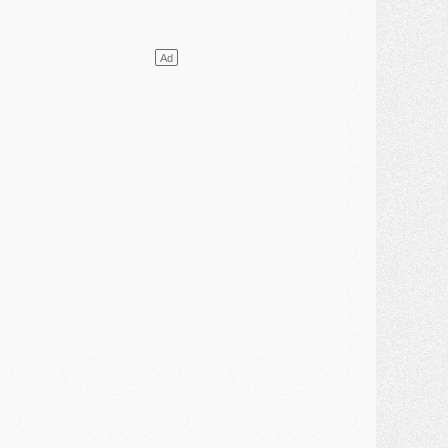
lub
- Le PSG plutôt que la FIFA pour Al-Khelaïfi, poussé par l'UEFA ?
ercato
- Le PSG presserait Ferran Torres de se décider, deux pistes de secours
lub
- Déguisements, shopping, double scouting, Luis Campos dévoile ses méthodes
ercato
- Kroupi retiré du mercato
ercato
- Enfin une avancée dans le transfert d'Akliouche
MERCREDI 29 JUILLET
ercato
- Ferran Torres priorité du PSG, mais ouvert à tout
ercato
- Première offre de Liverpool en approche pour Barcola
ercato
- Le montant du transfert de Kolo Muani se précise, la formule aussi
ercato
- Kolo Muani attendu en Italie, son transfert débloqué
ercato
- Monaco a encore repoussé une offre du PSG pour Akliouche
ercato
- Liverpool presque d'accord avec Barcola, le PSG pas du tout
ercato
- Moment décisif pour le transfert de Kolo Muani
MARDI 28 JUILLET
ercato
- Des intermédiaires ont tenté de relancer Diomande au PSG
lub
- Au moins neuf jeunes conviés à l'entraînement des pros
ercato
- Une partie du communiqué du PSG sur Diomande expliquée
ercato
- Barcola futur plus gros transfert de l'été ?
ormation
- Retour sur la saison des U17 du PSG en 7 chiffres clés