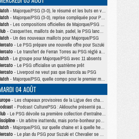
MERCREDI 05 AOÛT
atch
- Majorque/PSG (3-0), le résumé et les buts en video
atch
- Majorque/PSG (3-0), reprise compliquée pour Paris
atch
- Les compositions officielles de Majorque/PSG avec Kvara et de nombreux jeunes
lub
- Casquettes, maillots de bain, padel, le PSG lance sa collection été
atch
- Un des nouveaux maillots pour Majorque/PSG
ercato
- Le PSG prépare une nouvelle offre pour Suzuki
ercato
- Le transfert de Ferran Torres au PSG réglé avant le 12 août ?
atch
- Le groupe pour Majorque/PSG avec 11 absents
ercato
- Le PSG officialise un quatrième prêt
ercato
- Liverpool ne veut pas que Barcola au PSG
atch
- Majorque/PSG, quelle compo pour le premier match de la saison 2026/27 ?
MARDI 04 AOÛT
urope
- Les chapeaux provisoires de la Ligue des champions 2026/27
odcast
- Podcast CulturePSG : Akliouche présenté par un fan de Monaco
lub
- Le PSG dévoile sa première collection d'entraînement pour 2026/2027
iscipline
- Un arbitre inattendu, mais porte-bonheur pour Lens/PSG
atch
- Majorque/PSG, sur quelle chaine et à quelle heure regarder le match ?
ercato
- Le plan du PSG pour Suzuki et Chevalier se précise