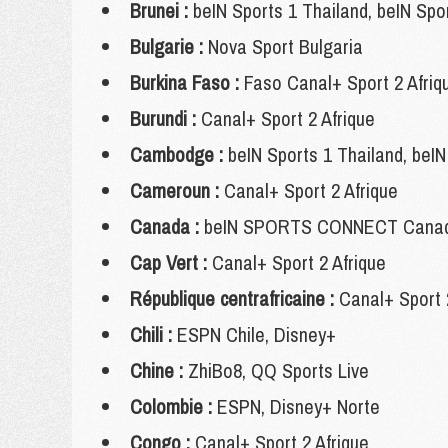
Brunei :
beIN Sports 1 Thailand, beIN Sp
Bulgarie :
Nova Sport Bulgaria
Burkina Faso :
Faso Canal+ Sport 2 Afriq
Burundi :
Canal+ Sport 2 Afrique
Cambodge :
beIN Sports 1 Thailand, beI
Cameroun :
Canal+ Sport 2 Afrique
Canada :
beIN SPORTS CONNECT Canada,
Cap Vert :
Canal+ Sport 2 Afrique
République centrafricaine :
Canal+ Sport 2
Chili :
ESPN Chile, Disney+
Chine :
ZhiBo8, QQ Sports Live
Colombie :
ESPN, Disney+ Norte
Congo :
Canal+ Sport 2 Afrique