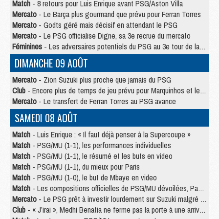
Match
- 8 retours pour Luis Enrique avant PSG/Aston Villa
Mercato
- Le Barça plus gourmand que prévu pour Ferran Torres
Mercato
- Godts géré mais décisif en attendant le PSG
Mercato
- Le PSG officialise Digne, sa 3e recrue du mercato
Féminines
- Les adversaires potentiels du PSG au 3e tour de la Ligue des Champions féminine
DIMANCHE 09 AOÛT
Mercato
- Zion Suzuki plus proche que jamais du PSG
Club
- Encore plus de temps de jeu prévu pour Marquinhos et les Portugais en Supercoupe
Mercato
- Le transfert de Ferran Torres au PSG avance
SAMEDI 08 AOÛT
Match
- Luis Enrique : « Il faut déjà penser à la Supercoupe »
Match
- PSG/MU (1-1), les performances individuelles
Match
- PSG/MU (1-1), le résumé et les buts en video
Match
- PSG/MU (1-1), du mieux pour Paris
Match
- PSG/MU (1-0), le but de Mbaye en video
Match
- Les compositions officielles de PSG/MU dévoilées, Pacho titulaire
Mercato
- Le PSG prêt à investir lourdement sur Suzuki malgré Safonov et Chevalier
Club
- « J’irai », Medhi Benatia ne ferme pas la porte à une arrivée au PSG