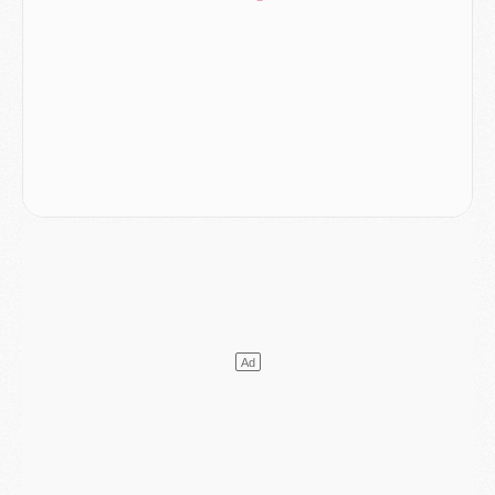
Mercato
- Ferran Torres aurait enfin tranché entre le PSG et le Barça
Match
- Rafel Pol « touché » par l'hommage reçu avant Majorque/PSG
Match
- Majorque/PSG (3-0), les performances individuelles
Match
- Luis Enrique : « On attend le retour de nos internationaux »
MERCREDI 05 AOÛT
Match
- Majorque/PSG (3-0), le résumé et les buts en video
Match
- Majorque/PSG (3-0), reprise compliquée pour Paris
Match
- Les compositions officielles de Majorque/PSG avec Kvara et de nombreux jeunes
Club
- Casquettes, maillots de bain, padel, le PSG lance sa collection été
Match
- Un des nouveaux maillots pour Majorque/PSG
Mercato
- Le PSG prépare une nouvelle offre pour Suzuki
Mercato
- Le transfert de Ferran Torres au PSG réglé avant le 12 août ?
Match
- Le groupe pour Majorque/PSG avec 11 absents
Mercato
- Le PSG officialise un quatrième prêt
Mercato
- Liverpool ne veut pas que Barcola au PSG
Match
- Majorque/PSG, quelle compo pour le premier match de la saison 2026/27 ?
MARDI 04 AOÛT
Europe
- Les chapeaux provisoires de la Ligue des champions 2026/27