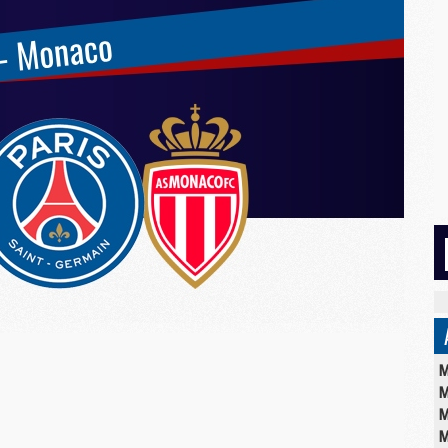
M
M
M
M