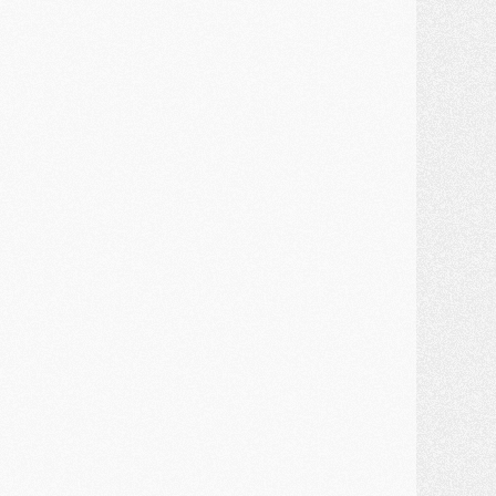
ercato
- Kroupi retiré du mercato
ercato
- Enfin une avancée dans le transfert d'Akliouche
MERCREDI 29 JUILLET
ercato
- Ferran Torres priorité du PSG, mais ouvert à tout
ercato
- Première offre de Liverpool en approche pour Barcola
ercato
- Le montant du transfert de Kolo Muani se précise, la formule aussi
ercato
- Kolo Muani attendu en Italie, son transfert débloqué
ercato
- Monaco a encore repoussé une offre du PSG pour Akliouche
ercato
- Liverpool presque d'accord avec Barcola, le PSG pas du tout
ercato
- Moment décisif pour le transfert de Kolo Muani
MARDI 28 JUILLET
ercato
- Des intermédiaires ont tenté de relancer Diomande au PSG
lub
- Au moins neuf jeunes conviés à l'entraînement des pros
ercato
- Une partie du communiqué du PSG sur Diomande expliquée
ercato
- Barcola futur plus gros transfert de l'été ?
ormation
- Retour sur la saison des U17 du PSG en 7 chiffres clés
lub
- Le PSG connaît ses premiers matches de septembre
ercato
- Un troisième prêt bouclé par le PSG