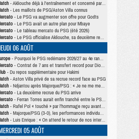
atch
- Akliouche déjà à l'entraînement et concerné par PSG/MU ?
atch
- Les maillots de PSG/Aston Villa connus
ercato
- Le PSG va augmenter son offre pour Godts
ercato
- Le PSG avait un autre plan pour Mbaye
ercato
- Le tableau mercato du PSG (été 2026)
ercato
- Le PSG officialise Akliouche, sa deuxième recrue de l’été
JEUDI 06 AOÛT
urope
- Pourquoi le PSG redémarre 2026/27 au 4e rang du coefficient UEFA
ercato
- Contrat de 7 ans et transfert record pour Diomandé loin du PSG
lub
- Du repos supplémentaire pour Hakimi
atch
- Aston Villa privé de sa recrue record face au PSG
atch
- Ndjantou après Majorque/PSG : « Je ne me mets pas de plafond »
ercato
- La deuxième recrue du PSG arrive
ercato
- Ferran Torres aurait enfin tranché entre le PSG et le Barça
atch
- Rafel Pol « touché » par l'hommage reçu avant Majorque/PSG
atch
- Majorque/PSG (3-0), les performances individuelles
atch
- Luis Enrique : « On attend le retour de nos internationaux »
MERCREDI 05 AOÛT