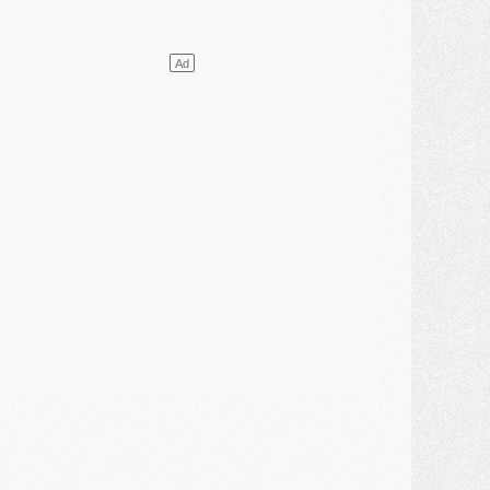
ercato
- L'agent de Mika Godts confirme un accord avec le PSG
lub
- Quels numéros de maillot pour Akliouche et Digne au PSG ?
atch
- Un hommage prévu lors de Brest/PSG
ercato
- Le PSG et le Barça ont rendez-vous pour Ferran Torres
ercato
- Guéla Doué dans les listes du PSG
ercato
- Le transfert de Mika Godts au PSG en bonne voie
VENDREDI 31 JUILLET
atch
- Un diffuseur annoncé pour les deux premiers matchs amicaux du PSG
ercato
- Le transfert d'Akliouche au PSG bouclé, le montant se précise
lub
- Un retour majeur dans le groupe du PSG
lub
- [MAJ] Ndjantou et deux jeunes du PSG annoncés dans un tournoi U21
ercato
- L'étonnante piste Suzuki confirmée et onéreuse
JEUDI 30 JUILLET
élections
- Ancelotti fait le ménage au Brésil mais veut garder Marquinhos
ercato
- Le statu quo du milieu du PSG se précise
lub
- Le PSG plutôt que la FIFA pour Al-Khelaïfi, poussé par l'UEFA ?
ercato
- Le PSG presserait Ferran Torres de se décider, deux pistes de secours
lub
- Déguisements, shopping, double scouting, Luis Campos dévoile ses méthodes