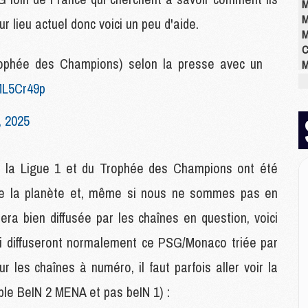
M
M
 lieu actuel donc voici un peu d'aide.
M
C
ophée des Champions) selon la presse avec un
M
M
PML5Cr49p
M
M
, 2025
M
M
M
de la Ligue 1 et du Trophée des Champions ont été
e la planète et, même si nous ne sommes pas en
E
ra bien diffusée par les chaînes en question, voici
P
C
ui diffuseront normalement ce PSG/Monaco triée par
D
M
 les chaînes à numéro, il faut parfois aller voir la
M
ple BeIN 2 MENA et pas beIN 1) :
M