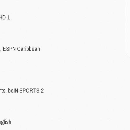
M
M
 HD 1
M
M
C
M
n, ESPN Caribbean
C
M
M
E
orts, beIN SPORTS 2
M
M
M
C
M
glish