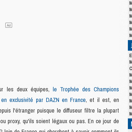
M
M
M
M
M
M
E
M
C
M
M
M
ur les deux équipes,
le Trophée des Champions
M
en exclusivité par DAZN en France
, et il est, en
M
M
uis l'étranger puisque le diffuseur filtre la plupart
M
u proxy, qu'ils soient légaux ou pas. En ce jour de
 loin de France qui cherchent à savoir comment ils