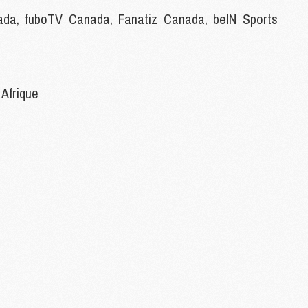
M
, fuboTV Canada, Fanatiz Canada, beIN Sports
M
M
M
 Afrique
M
M
M
M
M
M
C
M
M
F
C
M