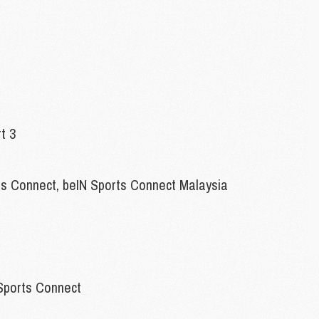
M
C
M
M
M
M
t 3
M
M
C
rts Connect, beIN Sports Connect Malaysia
C
M
S
M
C
Sports Connect
M
C