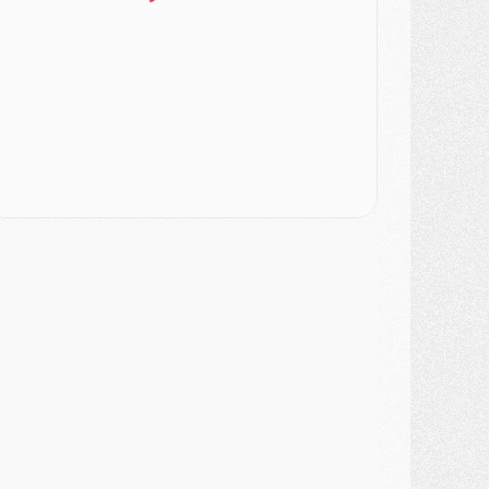
ercato
- Le PSG veut accélérer, Ferran Torres temporise
ercato
- Liverpool encore très loin du compte pour Barcola
LUNDI 03 AOÛT
atch
- Podcast CulturePSG : Mercato (Godts, Suzuki, Akliouche, Barcola, etc)
ercato
- L'Ajax attend bien plus de 45M pour Mika Godts
lub
- Quatre retours importants dans le groupe du PSG, et un plus discret
ercato
- Ayari file en Ligue 2
lub
- Le PSG s'associe avec un géant de la tech
ercato
- Vu d'Italie, le transfert de Suzuki au PSG est bien engagé
ercato
- Ferran Torres ne serait pas à vendre, mais...
urope
- Gros coup dur pour Aston Villa avant de croiser le PSG
DIMANCHE 02 AOÛT
ercato
- Le transfert de Kolo Muani à la Juventus est officiel
ercato
- [MAJ] Le PSG a fait une grosse offre à Parme pour Suzuki
ercato
- Le PSG a envoyé une première offre pour Mika Godts
lub
- Après Pacho, d'autres retours en vue
ercato
- Changement de dernière minute pour Kolo Muani
SAMEDI 01 AOÛT