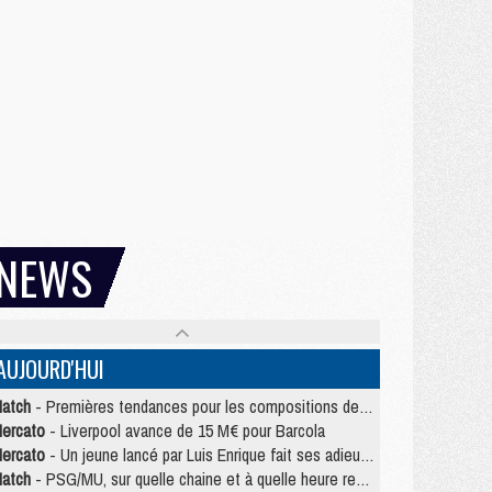
NEWS
AUJOURD'HUI
atch
- Premières tendances pour les compositions de PSG/MU
ercato
- Liverpool avance de 15 M€ pour Barcola
ercato
- Un jeune lancé par Luis Enrique fait ses adieux au PSG
atch
- PSG/MU, sur quelle chaine et à quelle heure regarder le match ?