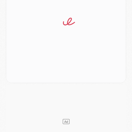
Mercato
- Le PSG prépare une nouvelle offre pour Suzuki
Mercato
- Le transfert de Ferran Torres au PSG réglé avant le 12 août ?
Match
- Le groupe pour Majorque/PSG avec 11 absents
Mercato
- Le PSG officialise un quatrième prêt
Mercato
- Liverpool ne veut pas que Barcola au PSG
Match
- Majorque/PSG, quelle compo pour le premier match de la saison 2026/27 ?
MARDI 04 AOÛT
Europe
- Les chapeaux provisoires de la Ligue des champions 2026/27
Podcast
- Podcast CulturePSG : Akliouche présenté par un fan de Monaco
Club
- Le PSG dévoile sa première collection d'entraînement pour 2026/2027
Discipline
- Un arbitre inattendu, mais porte-bonheur pour Lens/PSG
Match
- Majorque/PSG, sur quelle chaine et à quelle heure regarder le match ?
Mercato
- Le plan du PSG pour Suzuki et Chevalier se précise
Mercato
- L'Ajax refuse la première offre du PSG pour Godts
Mercato
- Le PSG veut accélérer, Ferran Torres temporise
Mercato
- Liverpool encore très loin du compte pour Barcola
LUNDI 03 AOÛT
Match
- Podcast CulturePSG : Mercato (Godts, Suzuki, Akliouche, Barcola, etc)