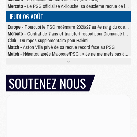
Mercato
- Le PSG officialise Akliouche, sa deuxième recrue de l’été
JEUDI 06 AOÛT
Europe
- Pourquoi le PSG redémarre 2026/27 au 4e rang du coefficient UEFA
Mercato
- Contrat de 7 ans et transfert record pour Diomandé loin du PSG
Club
- Du repos supplémentaire pour Hakimi
Match
- Aston Villa privé de sa recrue record face au PSG
Match
- Ndjantou après Majorque/PSG : « Je ne me mets pas de plafond »
Mercato
- La deuxième recrue du PSG arrive
Mercato
- Ferran Torres aurait enfin tranché entre le PSG et le Barça
Match
- Rafel Pol « touché » par l'hommage reçu avant Majorque/PSG
SOUTENEZ NOUS
Match
- Majorque/PSG (3-0), les performances individuelles
Match
- Luis Enrique : « On attend le retour de nos internationaux »
MERCREDI 05 AOÛT
Match
- Majorque/PSG (3-0), le résumé et les buts en video
Match
- Majorque/PSG (3-0), reprise compliquée pour Paris
Match
- Les compositions officielles de Majorque/PSG avec Kvara et de nombreux jeunes
Club
- Casquettes, maillots de bain, padel, le PSG lance sa collection été
Match
- Un des nouveaux maillots pour Majorque/PSG