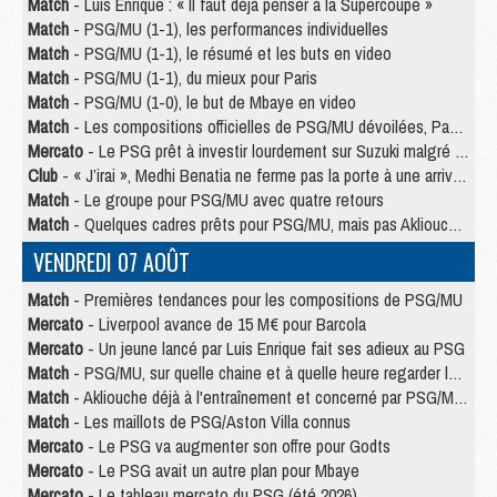
Match
- Luis Enrique : « Il faut déjà penser à la Supercoupe »
Match
- PSG/MU (1-1), les performances individuelles
Match
- PSG/MU (1-1), le résumé et les buts en video
Match
- PSG/MU (1-1), du mieux pour Paris
Match
- PSG/MU (1-0), le but de Mbaye en video
Match
- Les compositions officielles de PSG/MU dévoilées, Pacho titulaire
Mercato
- Le PSG prêt à investir lourdement sur Suzuki malgré Safonov et Chevalier
Club
- « J’irai », Medhi Benatia ne ferme pas la porte à une arrivée au PSG
Match
- Le groupe pour PSG/MU avec quatre retours
Match
- Quelques cadres prêts pour PSG/MU, mais pas Akliouche ?
VENDREDI 07 AOÛT
Match
- Premières tendances pour les compositions de PSG/MU
Mercato
- Liverpool avance de 15 M€ pour Barcola
Mercato
- Un jeune lancé par Luis Enrique fait ses adieux au PSG
Match
- PSG/MU, sur quelle chaine et à quelle heure regarder le match ?
Match
- Akliouche déjà à l'entraînement et concerné par PSG/MU ?
Match
- Les maillots de PSG/Aston Villa connus
Mercato
- Le PSG va augmenter son offre pour Godts
Mercato
- Le PSG avait un autre plan pour Mbaye
Mercato
- Le tableau mercato du PSG (été 2026)