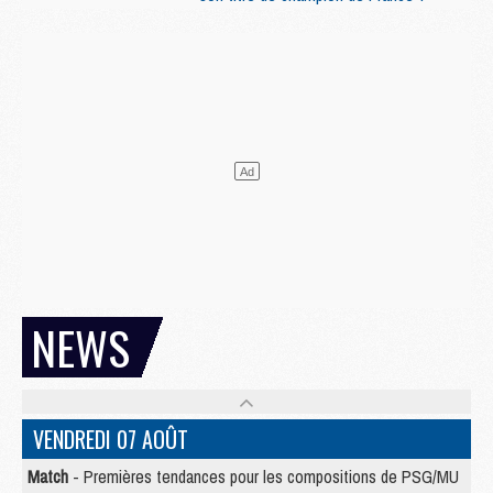
NEWS
VENDREDI 07 AOÛT
Match
- Premières tendances pour les compositions de PSG/MU