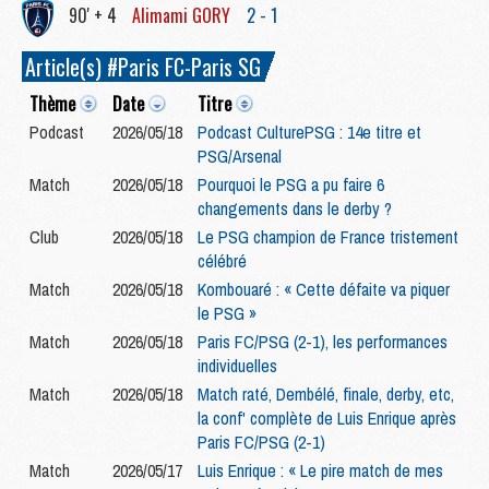
90' + 4
Alimami
GORY
2 - 1
Article(s) #Paris FC-Paris SG
Thème
Date
Titre
Podcast
2026/05/18
Podcast CulturePSG : 14e titre et
PSG/Arsenal
Match
2026/05/18
Pourquoi le PSG a pu faire 6
changements dans le derby ?
Club
2026/05/18
Le PSG champion de France tristement
célébré
Match
2026/05/18
Kombouaré : « Cette défaite va piquer
le PSG »
Match
2026/05/18
Paris FC/PSG (2-1), les performances
individuelles
Match
2026/05/18
Match raté, Dembélé, finale, derby, etc,
la conf' complète de Luis Enrique après
Paris FC/PSG (2-1)
Match
2026/05/17
Luis Enrique : « Le pire match de mes