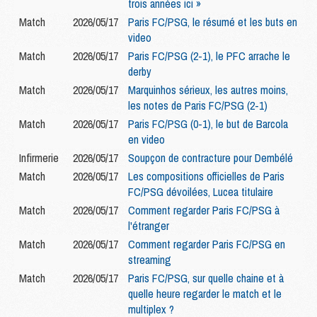
trois années ici »
Match
2026/05/17
Paris FC/PSG, le résumé et les buts en
video
Match
2026/05/17
Paris FC/PSG (2-1), le PFC arrache le
derby
Match
2026/05/17
Marquinhos sérieux, les autres moins,
les notes de Paris FC/PSG (2-1)
Match
2026/05/17
Paris FC/PSG (0-1), le but de Barcola
en video
Infirmerie
2026/05/17
Soupçon de contracture pour Dembélé
Match
2026/05/17
Les compositions officielles de Paris
FC/PSG dévoilées, Lucea titulaire
Match
2026/05/17
Comment regarder Paris FC/PSG à
l'étranger
Match
2026/05/17
Comment regarder Paris FC/PSG en
streaming
Match
2026/05/17
Paris FC/PSG, sur quelle chaine et à
quelle heure regarder le match et le
multiplex ?