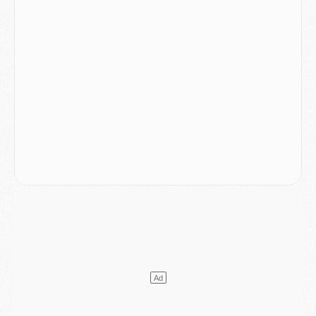
Mercato
- Le plan du PSG pour Suzuki et Chevalier se précise
Mercato
- L'Ajax refuse la première offre du PSG pour Godts
Mercato
- Le PSG veut accélérer, Ferran Torres temporise
Mercato
- Liverpool encore très loin du compte pour Barcola
LUNDI 03 AOÛT
Match
- Podcast CulturePSG : Mercato (Godts, Suzuki, Akliouche, Barcola, etc)
Mercato
- L'Ajax attend bien plus de 45M pour Mika Godts
Club
- Quatre retours importants dans le groupe du PSG, et un plus discret
Mercato
- Ayari file en Ligue 2
Club
- Le PSG s'associe avec un géant de la tech
Mercato
- Vu d'Italie, le transfert de Suzuki au PSG est bien engagé
Mercato
- Ferran Torres ne serait pas à vendre, mais...
Europe
- Gros coup dur pour Aston Villa avant de croiser le PSG
DIMANCHE 02 AOÛT
Mercato
- Le transfert de Kolo Muani à la Juventus est officiel
Mercato
- [MAJ] Le PSG a fait une grosse offre à Parme pour Suzuki
Mercato
- Le PSG a envoyé une première offre pour Mika Godts
Club
- Après Pacho, d'autres retours en vue