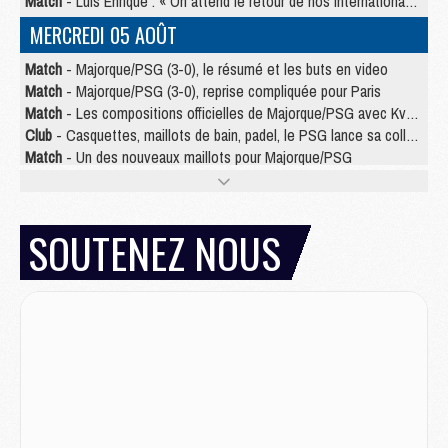
Match
- Luis Enrique : « On attend le retour de nos internationaux »
MERCREDI 05 AOÛT
Match
- Majorque/PSG (3-0), le résumé et les buts en video
Match
- Majorque/PSG (3-0), reprise compliquée pour Paris
Match
- Les compositions officielles de Majorque/PSG avec Kvara et de nombreux jeunes
Club
- Casquettes, maillots de bain, padel, le PSG lance sa collection été
Match
- Un des nouveaux maillots pour Majorque/PSG
Mercato
- Le PSG prépare une nouvelle offre pour Suzuki
Mercato
- Le transfert de Ferran Torres au PSG réglé avant le 12 août ?
Match
- Le groupe pour Majorque/PSG avec 11 absents
SOUTENEZ NOUS
Mercato
- Le PSG officialise un quatrième prêt
Mercato
- Liverpool ne veut pas que Barcola au PSG
Match
- Majorque/PSG, quelle compo pour le premier match de la saison 2026/27 ?
MARDI 04 AOÛT
Europe
- Les chapeaux provisoires de la Ligue des champions 2026/27
Podcast
- Podcast CulturePSG : Akliouche présenté par un fan de Monaco
Club
- Le PSG dévoile sa première collection d'entraînement pour 2026/2027
Discipline
- Un arbitre inattendu, mais porte-bonheur pour Lens/PSG
Match
- Majorque/PSG, sur quelle chaine et à quelle heure regarder le match ?