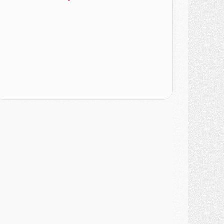
SAMEDI 01 AOÛT
ercato
- L'agent de Mika Godts confirme un accord avec le PSG
lub
- Quels numéros de maillot pour Akliouche et Digne au PSG ?
atch
- Un hommage prévu lors de Brest/PSG
ercato
- Le PSG et le Barça ont rendez-vous pour Ferran Torres
ercato
- Guéla Doué dans les listes du PSG
ercato
- Le transfert de Mika Godts au PSG en bonne voie
VENDREDI 31 JUILLET
atch
- Un diffuseur annoncé pour les deux premiers matchs amicaux du PSG
ercato
- Le transfert d'Akliouche au PSG bouclé, le montant se précise
lub
- Un retour majeur dans le groupe du PSG
lub
- [MAJ] Ndjantou et deux jeunes du PSG annoncés dans un tournoi U21
ercato
- L'étonnante piste Suzuki confirmée et onéreuse
JEUDI 30 JUILLET
élections
- Ancelotti fait le ménage au Brésil mais veut garder Marquinhos
ercato
- Le statu quo du milieu du PSG se précise
lub
- Le PSG plutôt que la FIFA pour Al-Khelaïfi, poussé par l'UEFA ?