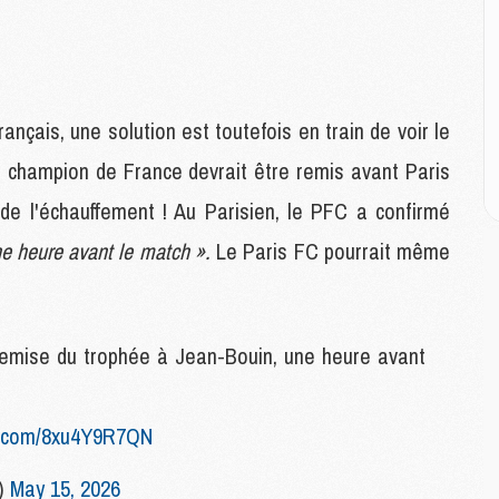
M
C
M
M
ançais, une solution est toutefois en train de voir le
M
de champion de France devrait être remis avant Paris
M
de l'échauffement ! Au Parisien, le PFC a confirmé
ne heure avant le match ».
Le Paris FC pourrait même
M
M
C
C
M
emise du trophée à Jean-Bouin, une heure avant
S
er.com/8xu4Y9R7QN
M
C
G)
May 15, 2026