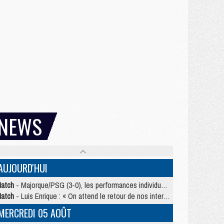
NEWS
AUJOURD'HUI
atch
- Majorque/PSG (3-0), les performances individuelles
atch
- Luis Enrique : « On attend le retour de nos internationaux »
MERCREDI 05 AOÛT