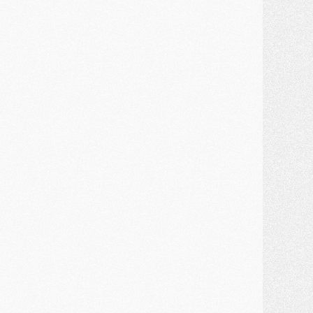
ercato
- Un troisième prêt bouclé par le PSG
LUNDI 27 JUILLET
odcast
- Podcast CulturePSG à 22h : Mercato (Barcola, Diomande, etc)
ercato
- La prolongation de Dembélé au PSG dans la dernière ligne droite
lub
- Le PSG a fait sa reprise avec... 9 joueurs
és. sociaux
- Les Portugais du PSG réunis pendant leurs vacances
ercato
- Le PSG avance sur la piste Suzuki
ercato
- Après Digne, un autre défenseur en approche au PSG ?
lub
- Une petite quinzaine de joueurs attendus pour la reprise de l'entraînement du PSG
DIMANCHE 26 JUILLET
ercato
- Le PSG lâche Diomande et tacle des demandes « totalement disproportionnés »
lub
- [Avant la reprise] Les tauliers de la saison passée
lub
- Barcola refuse de prolonger au PSG
ercato
- Luis Enrique derrière l'intérêt du PSG pour Rodri ?
ercato
- Le transfert de Kolo Muani enfin débloqué ?
ercato
- Le PSG n'est plus en pole pour Diomande, mais pas hors-jeu
SAMEDI 25 JUILLET