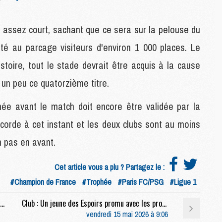
M
C
M
t assez court, sachant que ce sera sur la pelouse du
M
nté au parcage visiteurs d'environ 1 000 places. Le
stoire, tout le stade devrait être acquis à la cause
M
M
r un peu ce quatorzième titre.
M
M
hée avant le match doit encore être validée par la
M
M
corde à cet instant et les deux clubs sont au moins
M
n pas en avant.
M
Cet article vous a plu ? Partagez le :
C
#Champion de France
#Trophée
#Paris FC/PSG
#Ligue 1
M
M
Sélections : Le Brésilien mystère dévoilé, mauvaise nouvelle pour Beraldo
Club : Un jeune des Espoirs promu avec les pros ?
F
vendredi 15 mai 2026 à 9:06
C