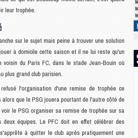
M
M
r leur trophée.
M
é
M
anche sur le sujet mais peine à trouver une solution
M
C
ouer à domicile cette saison et il ne lui reste qu'un
M
le voisin du Paris FC, dans le stade Jean-Bouin où
C
M
 plus grand club parisien.
M
E
refusé l'organisation d'une remise de trophée ce
 alors que le PSG jouera pourtant de l'autre côté de
M
e voir le PSG organiser sa remise de trophée sur sa
M
M
 deux équipes. Le PFC doit en effet célébrer des
C
s'apprête à quitter le club après pratiquement une
M