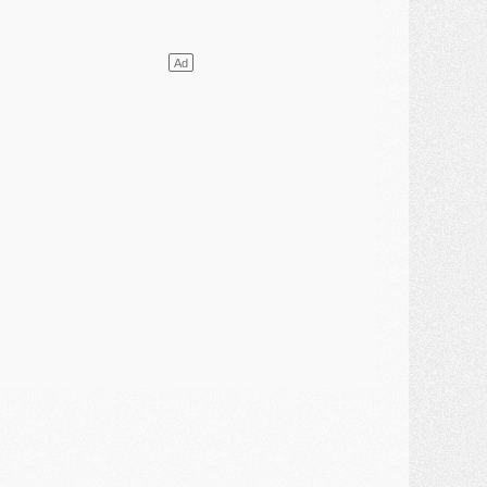
ercato
- Le PSG presserait Ferran Torres de se décider, deux pistes de secours
lub
- Déguisements, shopping, double scouting, Luis Campos dévoile ses méthodes
ercato
- Kroupi retiré du mercato
ercato
- Enfin une avancée dans le transfert d'Akliouche
MERCREDI 29 JUILLET
ercato
- Ferran Torres priorité du PSG, mais ouvert à tout
ercato
- Première offre de Liverpool en approche pour Barcola
ercato
- Le montant du transfert de Kolo Muani se précise, la formule aussi
ercato
- Kolo Muani attendu en Italie, son transfert débloqué
ercato
- Monaco a encore repoussé une offre du PSG pour Akliouche
ercato
- Liverpool presque d'accord avec Barcola, le PSG pas du tout
ercato
- Moment décisif pour le transfert de Kolo Muani
MARDI 28 JUILLET
ercato
- Des intermédiaires ont tenté de relancer Diomande au PSG
lub
- Au moins neuf jeunes conviés à l'entraînement des pros
ercato
- Une partie du communiqué du PSG sur Diomande expliquée
ercato
- Barcola futur plus gros transfert de l'été ?
ormation
- Retour sur la saison des U17 du PSG en 7 chiffres clés
lub
- Le PSG connaît ses premiers matches de septembre