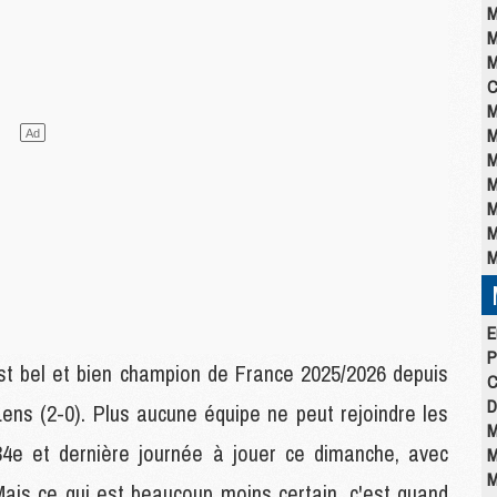
M
M
M
C
M
M
M
M
M
M
M
E
P
 est bel et bien champion de France 2025/2026 depuis
C
D
Lens (2-0). Plus aucune équipe ne peut rejoindre les
M
 34e et dernière journée à jouer ce dimanche, avec
M
M
 Mais ce qui est beaucoup moins certain, c'est quand