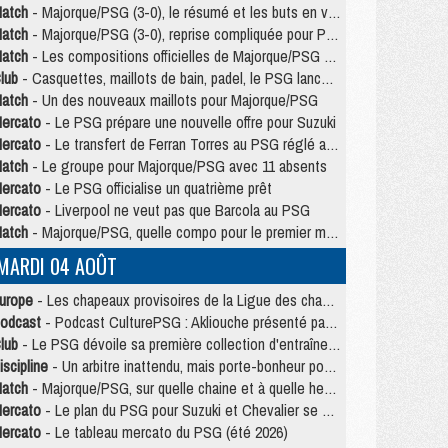
atch
- Majorque/PSG (3-0), le résumé et les buts en video
atch
- Majorque/PSG (3-0), reprise compliquée pour Paris
atch
- Les compositions officielles de Majorque/PSG avec Kvara et de nombreux jeunes
lub
- Casquettes, maillots de bain, padel, le PSG lance sa collection été
atch
- Un des nouveaux maillots pour Majorque/PSG
ercato
- Le PSG prépare une nouvelle offre pour Suzuki
ercato
- Le transfert de Ferran Torres au PSG réglé avant le 12 août ?
atch
- Le groupe pour Majorque/PSG avec 11 absents
ercato
- Le PSG officialise un quatrième prêt
ercato
- Liverpool ne veut pas que Barcola au PSG
atch
- Majorque/PSG, quelle compo pour le premier match de la saison 2026/27 ?
MARDI 04 AOÛT
urope
- Les chapeaux provisoires de la Ligue des champions 2026/27
odcast
- Podcast CulturePSG : Akliouche présenté par un fan de Monaco
lub
- Le PSG dévoile sa première collection d'entraînement pour 2026/2027
iscipline
- Un arbitre inattendu, mais porte-bonheur pour Lens/PSG
atch
- Majorque/PSG, sur quelle chaine et à quelle heure regarder le match ?
ercato
- Le plan du PSG pour Suzuki et Chevalier se précise
ercato
- Le tableau mercato du PSG (été 2026)