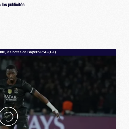
les publicités.
M
P
M
C
R
M
M
C
M
C
C
M
M
M