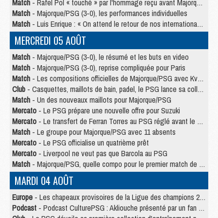
Match
- Rafel Pol « touché » par l'hommage reçu avant Majorque/PSG
Match
- Majorque/PSG (3-0), les performances individuelles
Match
- Luis Enrique : « On attend le retour de nos internationaux »
MERCREDI 05 AOÛT
Match
- Majorque/PSG (3-0), le résumé et les buts en video
Match
- Majorque/PSG (3-0), reprise compliquée pour Paris
Match
- Les compositions officielles de Majorque/PSG avec Kvara et de nombreux jeunes
Club
- Casquettes, maillots de bain, padel, le PSG lance sa collection été
Match
- Un des nouveaux maillots pour Majorque/PSG
Mercato
- Le PSG prépare une nouvelle offre pour Suzuki
Mercato
- Le transfert de Ferran Torres au PSG réglé avant le 12 août ?
Match
- Le groupe pour Majorque/PSG avec 11 absents
Mercato
- Le PSG officialise un quatrième prêt
Mercato
- Liverpool ne veut pas que Barcola au PSG
Match
- Majorque/PSG, quelle compo pour le premier match de la saison 2026/27 ?
MARDI 04 AOÛT
Europe
- Les chapeaux provisoires de la Ligue des champions 2026/27
Podcast
- Podcast CulturePSG : Akliouche présenté par un fan de Monaco