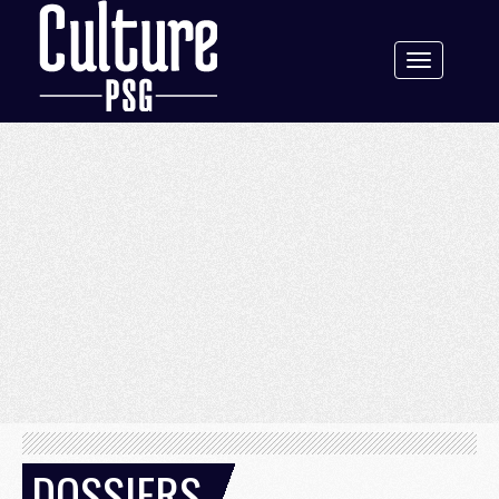
Toggle
navigation
DOSSIERS