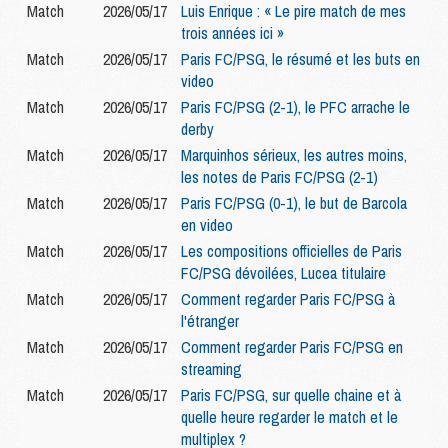
Match
2026/05/17
Luis Enrique : « Le pire match de mes
trois années ici »
Match
2026/05/17
Paris FC/PSG, le résumé et les buts en
video
Match
2026/05/17
Paris FC/PSG (2-1), le PFC arrache le
derby
Match
2026/05/17
Marquinhos sérieux, les autres moins,
les notes de Paris FC/PSG (2-1)
Match
2026/05/17
Paris FC/PSG (0-1), le but de Barcola
en video
Match
2026/05/17
Les compositions officielles de Paris
FC/PSG dévoilées, Lucea titulaire
Match
2026/05/17
Comment regarder Paris FC/PSG à
l'étranger
Match
2026/05/17
Comment regarder Paris FC/PSG en
streaming
Match
2026/05/17
Paris FC/PSG, sur quelle chaine et à
quelle heure regarder le match et le
multiplex ?