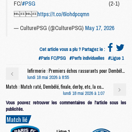
FC/
#PSG
(2-1)

https://t.co/6lohdpcqmn
— CulturePSG (@CulturePSG)
May 17, 2026
Cet article vous a plu ? Partagez le :
#Paris FC/PSG
#Perfs individuelles
#Ligue 1
Infirmerie : Premiers échos rassurants pour Dembélé en vue de PSG/Arsenal
lundi 18 mai 2026 à 8:55
Match : Match raté, Dembélé, finale, derby, etc, la conf' complète de Luis Enrique après Paris FC/PSG (2-1)
lundi 18 mai 2026 à 1:07
Vous pouvez retrouver les commentaires de l'article sous les
publicités.
Match lié
Ligue 1