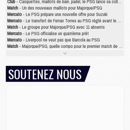
Club
- Casquettes, maillots de bain, padel, le PSG lance sa collection été
Match
- Un des nouveaux maillots pour Majorque/PSG
Mercato
- Le PSG prépare une nouvelle offre pour Suzuki
Mercato
- Le transfert de Ferran Torres au PSG réglé avant le 12 août ?
Match
- Le groupe pour Majorque/PSG avec 11 absents
Mercato
- Le PSG officialise un quatrième prêt
Mercato
- Liverpool ne veut pas que Barcola au PSG
Match
- Majorque/PSG, quelle compo pour le premier match de la saison 2026/27 ?
MARDI 04 AOÛT
Europe
- Les chapeaux provisoires de la Ligue des champions 2026/27
SOUTENEZ NOUS
Podcast
- Podcast CulturePSG : Akliouche présenté par un fan de Monaco
Club
- Le PSG dévoile sa première collection d'entraînement pour 2026/2027
Discipline
- Un arbitre inattendu, mais porte-bonheur pour Lens/PSG
Match
- Majorque/PSG, sur quelle chaine et à quelle heure regarder le match ?
Mercato
- Le plan du PSG pour Suzuki et Chevalier se précise
Mercato
- L'Ajax refuse la première offre du PSG pour Godts
Mercato
- Le PSG veut accélérer, Ferran Torres temporise
Mercato
- Liverpool encore très loin du compte pour Barcola
LUNDI 03 AOÛT