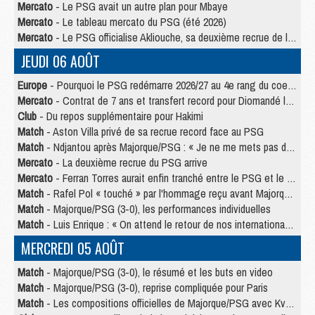
Mercato
- Le PSG avait un autre plan pour Mbaye
Mercato
- Le tableau mercato du PSG (été 2026)
Mercato
- Le PSG officialise Akliouche, sa deuxième recrue de l’été
JEUDI 06 AOÛT
Europe
- Pourquoi le PSG redémarre 2026/27 au 4e rang du coefficient UEFA
Mercato
- Contrat de 7 ans et transfert record pour Diomandé loin du PSG
Club
- Du repos supplémentaire pour Hakimi
Match
- Aston Villa privé de sa recrue record face au PSG
Match
- Ndjantou après Majorque/PSG : « Je ne me mets pas de plafond »
Mercato
- La deuxième recrue du PSG arrive
Mercato
- Ferran Torres aurait enfin tranché entre le PSG et le Barça
Match
- Rafel Pol « touché » par l'hommage reçu avant Majorque/PSG
Match
- Majorque/PSG (3-0), les performances individuelles
Match
- Luis Enrique : « On attend le retour de nos internationaux »
MERCREDI 05 AOÛT
Match
- Majorque/PSG (3-0), le résumé et les buts en video
Match
- Majorque/PSG (3-0), reprise compliquée pour Paris
Match
- Les compositions officielles de Majorque/PSG avec Kvara et de nombreux jeunes