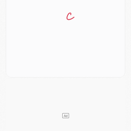
Match
- Podcast CulturePSG : Mercato (Godts, Suzuki, Akliouche, Barcola, etc)
Mercato
- L'Ajax attend bien plus de 45M pour Mika Godts
Club
- Quatre retours importants dans le groupe du PSG, et un plus discret
Mercato
- Ayari file en Ligue 2
Club
- Le PSG s'associe avec un géant de la tech
Mercato
- Vu d'Italie, le transfert de Suzuki au PSG est bien engagé
Mercato
- Ferran Torres ne serait pas à vendre, mais...
Europe
- Gros coup dur pour Aston Villa avant de croiser le PSG
DIMANCHE 02 AOÛT
Mercato
- Le transfert de Kolo Muani à la Juventus est officiel
Mercato
- [MAJ] Le PSG a fait une grosse offre à Parme pour Suzuki
Mercato
- Le PSG a envoyé une première offre pour Mika Godts
Club
- Après Pacho, d'autres retours en vue
Mercato
- Changement de dernière minute pour Kolo Muani
SAMEDI 01 AOÛT
Mercato
- L'agent de Mika Godts confirme un accord avec le PSG
Club
- Quels numéros de maillot pour Akliouche et Digne au PSG ?
Match
- Un hommage prévu lors de Brest/PSG