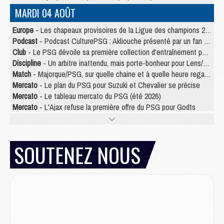
MARDI 04 AOÛT
Europe
- Les chapeaux provisoires de la Ligue des champions 2026/27
Podcast
- Podcast CulturePSG : Akliouche présenté par un fan de Monaco
Club
- Le PSG dévoile sa première collection d'entraînement pour 2026/2027
Discipline
- Un arbitre inattendu, mais porte-bonheur pour Lens/PSG
Match
- Majorque/PSG, sur quelle chaine et à quelle heure regarder le match ?
Mercato
- Le plan du PSG pour Suzuki et Chevalier se précise
Mercato
- Le tableau mercato du PSG (été 2026)
Mercato
- L'Ajax refuse la première offre du PSG pour Godts
Mercato
- Le PSG veut accélérer, Ferran Torres temporise
Mercato
- Liverpool encore très loin du compte pour Barcola
LUNDI 03 AOÛT
SOUTENEZ NOUS
Match
- Podcast CulturePSG : Mercato (Godts, Suzuki, Akliouche, Barcola, etc)
Mercato
- L'Ajax attend bien plus de 45M pour Mika Godts
Club
- Quatre retours importants dans le groupe du PSG, et un plus discret
Mercato
- Ayari file en Ligue 2
Club
- Le PSG s'associe avec un géant de la tech
Mercato
- Vu d'Italie, le transfert de Suzuki au PSG est bien engagé