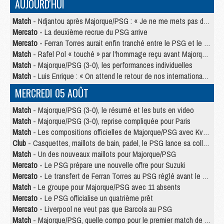
AUJOURD'HUI
Match
- Ndjantou après Majorque/PSG : « Je ne me mets pas de plafond »
Mercato
- La deuxième recrue du PSG arrive
Mercato
- Ferran Torres aurait enfin tranché entre le PSG et le Barça
Match
- Rafel Pol « touché » par l'hommage reçu avant Majorque/PSG
Match
- Majorque/PSG (3-0), les performances individuelles
Match
- Luis Enrique : « On attend le retour de nos internationaux »
MERCREDI 05 AOÛT
Match
- Majorque/PSG (3-0), le résumé et les buts en video
Match
- Majorque/PSG (3-0), reprise compliquée pour Paris
Match
- Les compositions officielles de Majorque/PSG avec Kvara et de nombreux jeunes
Club
- Casquettes, maillots de bain, padel, le PSG lance sa collection été
Match
- Un des nouveaux maillots pour Majorque/PSG
Mercato
- Le PSG prépare une nouvelle offre pour Suzuki
Mercato
- Le transfert de Ferran Torres au PSG réglé avant le 12 août ?
Match
- Le groupe pour Majorque/PSG avec 11 absents
Mercato
- Le PSG officialise un quatrième prêt
Mercato
- Liverpool ne veut pas que Barcola au PSG
Match
- Majorque/PSG, quelle compo pour le premier match de la saison 2026/27 ?