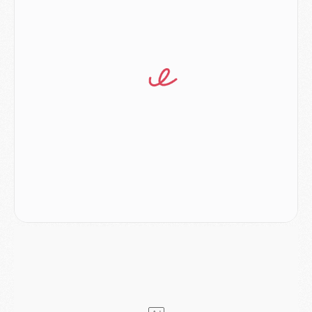
Mercato
- Ferran Torres ne serait pas à vendre, mais...
Europe
- Gros coup dur pour Aston Villa avant de croiser le PSG
DIMANCHE 02 AOÛT
Mercato
- Le transfert de Kolo Muani à la Juventus est officiel
Mercato
- [MAJ] Le PSG a fait une grosse offre à Parme pour Suzuki
Mercato
- Le PSG a envoyé une première offre pour Mika Godts
Club
- Après Pacho, d'autres retours en vue
Mercato
- Changement de dernière minute pour Kolo Muani
SAMEDI 01 AOÛT
Mercato
- L'agent de Mika Godts confirme un accord avec le PSG
Club
- Quels numéros de maillot pour Akliouche et Digne au PSG ?
Match
- Un hommage prévu lors de Brest/PSG
Mercato
- Le PSG et le Barça ont rendez-vous pour Ferran Torres
Mercato
- Guéla Doué dans les listes du PSG
Mercato
- Le transfert de Mika Godts au PSG en bonne voie
VENDREDI 31 JUILLET
Match
- Un diffuseur annoncé pour les deux premiers matchs amicaux du PSG