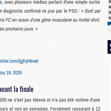
s
, avec plusieurs médias parlant d'une simple sortie
M
M
n diagnostic confirmé ce jour par le PSG :
« Sorti par
M
M
ris FC en raison d’une gêne musculaire au mollet droit,
s prochains jours. »
M
M
M
C
M
witter.com/ljghyHbvwl
M
M
ay 18, 2026
M
M
M
vant la finale
M
25 ne s'est pas blessé et n'a pas été victime d'une
E
jours et non en semaines. Forcément rassurant à 12