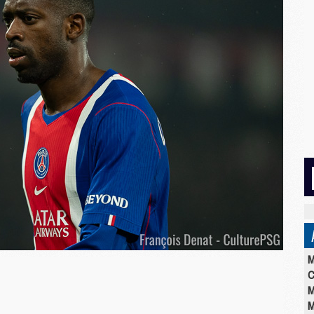
M
C
M
M