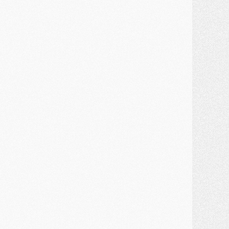
JEUDI 30 JUILLET
élections
- Ancelotti fait le ménage au Brésil mais veut garder Marquinhos
ercato
- Le statu quo du milieu du PSG se précise
lub
- Le PSG plutôt que la FIFA pour Al-Khelaïfi, poussé par l'UEFA ?
ercato
- Le PSG presserait Ferran Torres de se décider, deux pistes de secours
lub
- Déguisements, shopping, double scouting, Luis Campos dévoile ses méthodes
ercato
- Kroupi retiré du mercato
ercato
- Enfin une avancée dans le transfert d'Akliouche
MERCREDI 29 JUILLET
ercato
- Ferran Torres priorité du PSG, mais ouvert à tout
ercato
- Première offre de Liverpool en approche pour Barcola
ercato
- Le montant du transfert de Kolo Muani se précise, la formule aussi
ercato
- Kolo Muani attendu en Italie, son transfert débloqué
ercato
- Monaco a encore repoussé une offre du PSG pour Akliouche
ercato
- Liverpool presque d'accord avec Barcola, le PSG pas du tout
ercato
- Moment décisif pour le transfert de Kolo Muani
MARDI 28 JUILLET
ercato
- Des intermédiaires ont tenté de relancer Diomande au PSG