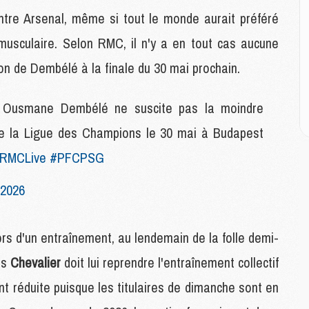
P
ntre Arsenal, même si tout le monde aurait préféré
C
D
sculaire. Selon RMC, il n'y a en tout cas aucune
M
M
ion de Dembélé à la finale du 30 mai prochain.
M
M
as Ousmane Dembélé ne suscite pas la moindre
M
e de la Ligue des Champions le 30 mai à Budapest
M
RMCLive
#PFCPSG
M
C
 2026
M
C
M
lors d'un entraînement, au lendemain de la folle demi-
M
as
Chevalier
doit lui reprendre l'entraînement collectif
E
t réduite puisque les titulaires de dimanche sont en
M