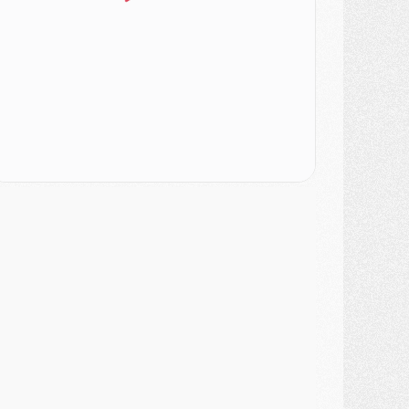
odcast
- Podcast CulturePSG : Akliouche présenté par un fan de Monaco
lub
- Le PSG dévoile sa première collection d'entraînement pour 2026/2027
iscipline
- Un arbitre inattendu, mais porte-bonheur pour Lens/PSG
atch
- Majorque/PSG, sur quelle chaine et à quelle heure regarder le match ?
ercato
- Le plan du PSG pour Suzuki et Chevalier se précise
ercato
- L'Ajax refuse la première offre du PSG pour Godts
ercato
- Le PSG veut accélérer, Ferran Torres temporise
ercato
- Liverpool encore très loin du compte pour Barcola
LUNDI 03 AOÛT
atch
- Podcast CulturePSG : Mercato (Godts, Suzuki, Akliouche, Barcola, etc)
ercato
- L'Ajax attend bien plus de 45M pour Mika Godts
lub
- Quatre retours importants dans le groupe du PSG, et un plus discret
ercato
- Ayari file en Ligue 2
lub
- Le PSG s'associe avec un géant de la tech
ercato
- Vu d'Italie, le transfert de Suzuki au PSG est bien engagé
ercato
- Ferran Torres ne serait pas à vendre, mais...
urope
- Gros coup dur pour Aston Villa avant de croiser le PSG
DIMANCHE 02 AOÛT
ercato
- Le transfert de Kolo Muani à la Juventus est officiel