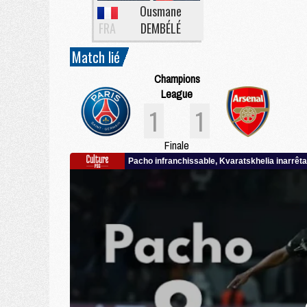
Ousmane
FRA
DEMBÉLÉ
Match lié
Champions
League
1
1
Finale