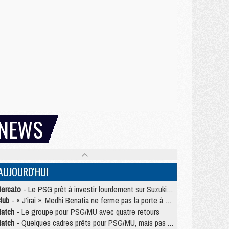
NEWS
AUJOURD'HUI
ercato
- Le PSG prêt à investir lourdement sur Suzuki malgré Safonov et Chevalier
lub
- « J’irai », Medhi Benatia ne ferme pas la porte à une arrivée au PSG
atch
- Le groupe pour PSG/MU avec quatre retours
atch
- Quelques cadres prêts pour PSG/MU, mais pas Akliouche ?