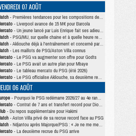
VENDREDI 07 AOÛT
atch
- Premières tendances pour les compositions de PSG/MU
ercato
- Liverpool avance de 15 M€ pour Barcola
ercato
- Un jeune lancé par Luis Enrique fait ses adieux au PSG
atch
- PSG/MU, sur quelle chaine et à quelle heure regarder le match ?
atch
- Akliouche déjà à l'entraînement et concerné par PSG/MU ?
atch
- Les maillots de PSG/Aston Villa connus
ercato
- Le PSG va augmenter son offre pour Godts
ercato
- Le PSG avait un autre plan pour Mbaye
ercato
- Le tableau mercato du PSG (été 2026)
ercato
- Le PSG officialise Akliouche, sa deuxième recrue de l’été
JEUDI 06 AOÛT
urope
- Pourquoi le PSG redémarre 2026/27 au 4e rang du coefficient UEFA
ercato
- Contrat de 7 ans et transfert record pour Diomandé loin du PSG
lub
- Du repos supplémentaire pour Hakimi
atch
- Aston Villa privé de sa recrue record face au PSG
atch
- Ndjantou après Majorque/PSG : « Je ne me mets pas de plafond »
ercato
- La deuxième recrue du PSG arrive