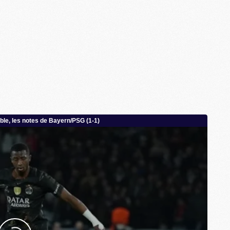
S
M
C
M
C
M
M
M
M
M
M
M
M
M
M