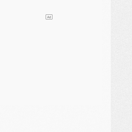
ercato
- [MAJ] Le PSG a fait une grosse offre à Parme pour Suzuki
ercato
- Le PSG a envoyé une première offre pour Mika Godts
lub
- Après Pacho, d'autres retours en vue
ercato
- Changement de dernière minute pour Kolo Muani
SAMEDI 01 AOÛT
ercato
- L'agent de Mika Godts confirme un accord avec le PSG
lub
- Quels numéros de maillot pour Akliouche et Digne au PSG ?
atch
- Un hommage prévu lors de Brest/PSG
ercato
- Le PSG et le Barça ont rendez-vous pour Ferran Torres
ercato
- Guéla Doué dans les listes du PSG
ercato
- Le transfert de Mika Godts au PSG en bonne voie
VENDREDI 31 JUILLET
atch
- Un diffuseur annoncé pour les deux premiers matchs amicaux du PSG
ercato
- Le transfert d'Akliouche au PSG bouclé, le montant se précise
lub
- Un retour majeur dans le groupe du PSG
lub
- [MAJ] Ndjantou et deux jeunes du PSG annoncés dans un tournoi U21
ercato
- L'étonnante piste Suzuki confirmée et onéreuse