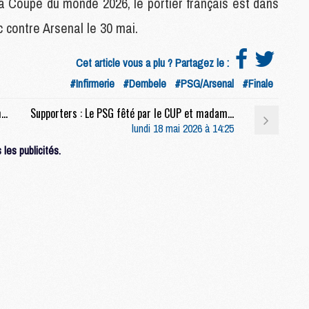
a Coupe du monde 2026, le portier français est dans
M
c contre Arsenal le 30 mai.
M
C
M
Cet article vous a plu ? Partagez le :
#Infirmerie
#Dembele
#PSG/Arsenal
#Finale
M
Match : Pourquoi le PSG a pu faire 6 changements dans le derby ?
Supporters : Le PSG fêté par le CUP et madame Neves après le derby
C
lundi 18 mai 2026 à 14:25
M
les publicités.
M
M
M
M
M
C
C
M