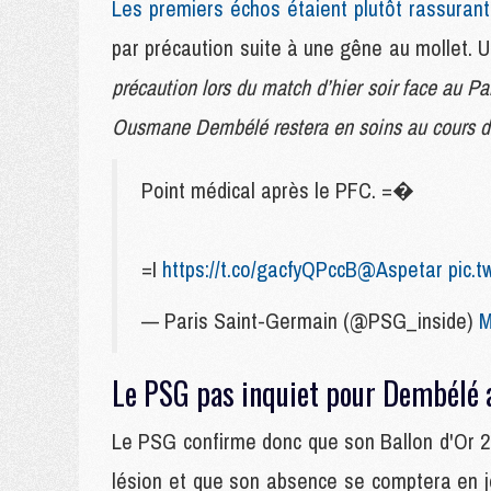
Les premiers échos étaient plutôt rassurant
par précaution suite à une gêne au mollet. U
précaution lors du match d’hier soir face au Pa
Ousmane Dembélé restera en soins au cours de
Point médical après le PFC. =�
=I
https://t.co/gacfyQPccB
@Aspetar
pic.t
— Paris Saint-Germain (@PSG_inside)
M
Le PSG pas inquiet pour Dembélé a
Le PSG confirme donc que son Ballon d'Or 20
lésion et que son absence se comptera en 