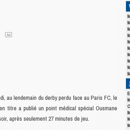
M
M
M
M
M
M
M
M
M
M
E
i, au lendemain du derby perdu face au Paris FC, le
M
C
n titre a publié un point médical spécial Ousmane
M
oir, après seulement 27 minutes de jeu.
M
M