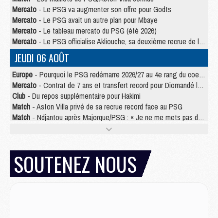
Mercato
- Le PSG va augmenter son offre pour Godts
Mercato
- Le PSG avait un autre plan pour Mbaye
Mercato
- Le tableau mercato du PSG (été 2026)
Mercato
- Le PSG officialise Akliouche, sa deuxième recrue de l’été
JEUDI 06 AOÛT
Europe
- Pourquoi le PSG redémarre 2026/27 au 4e rang du coefficient UEFA
Mercato
- Contrat de 7 ans et transfert record pour Diomandé loin du PSG
Club
- Du repos supplémentaire pour Hakimi
Match
- Aston Villa privé de sa recrue record face au PSG
Match
- Ndjantou après Majorque/PSG : « Je ne me mets pas de plafond »
Mercato
- La deuxième recrue du PSG arrive
Mercato
- Ferran Torres aurait enfin tranché entre le PSG et le Barça
Match
- Rafel Pol « touché » par l'hommage reçu avant Majorque/PSG
SOUTENEZ NOUS
Match
- Majorque/PSG (3-0), les performances individuelles
Match
- Luis Enrique : « On attend le retour de nos internationaux »
MERCREDI 05 AOÛT
Match
- Majorque/PSG (3-0), le résumé et les buts en video
Match
- Majorque/PSG (3-0), reprise compliquée pour Paris