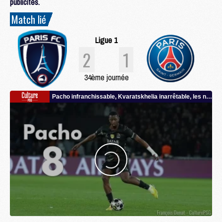
publicités.
Match lié
Ligue 1
2
1
34ème journée