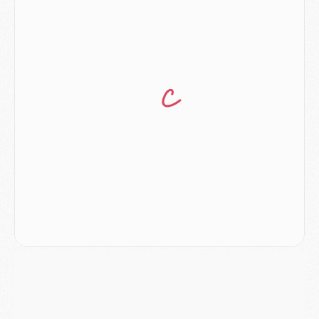
Match
- Les compositions officielles de Majorque/PSG avec Kvara et de nombreux jeunes
Club
- Casquettes, maillots de bain, padel, le PSG lance sa collection été
Match
- Un des nouveaux maillots pour Majorque/PSG
Mercato
- Le PSG prépare une nouvelle offre pour Suzuki
Mercato
- Le transfert de Ferran Torres au PSG réglé avant le 12 août ?
Match
- Le groupe pour Majorque/PSG avec 11 absents
Mercato
- Le PSG officialise un quatrième prêt
Mercato
- Liverpool ne veut pas que Barcola au PSG
Match
- Majorque/PSG, quelle compo pour le premier match de la saison 2026/27 ?
MARDI 04 AOÛT
Europe
- Les chapeaux provisoires de la Ligue des champions 2026/27
Podcast
- Podcast CulturePSG : Akliouche présenté par un fan de Monaco
Club
- Le PSG dévoile sa première collection d'entraînement pour 2026/2027
Discipline
- Un arbitre inattendu, mais porte-bonheur pour Lens/PSG
Match
- Majorque/PSG, sur quelle chaine et à quelle heure regarder le match ?
Mercato
- Le plan du PSG pour Suzuki et Chevalier se précise
Mercato
- L'Ajax refuse la première offre du PSG pour Godts
Mercato
- Le PSG veut accélérer, Ferran Torres temporise
Mercato
- Liverpool encore très loin du compte pour Barcola