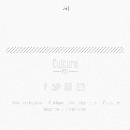
LUNDI 03 AOÛT
Match
- Podcast CulturePSG : Mercato (Godts, Suzuki, Akliouche, Barcola, etc)
Mercato
- L'Ajax attend bien plus de 45M pour Mika Godts
Club
- Quatre retours importants dans le groupe du PSG, et un plus discret
Mercato
- Ayari file en Ligue 2
Club
- Le PSG s'associe avec un géant de la tech
Mercato
- Vu d'Italie, le transfert de Suzuki au PSG est bien engagé
Mercato
- Ferran Torres ne serait pas à vendre, mais...
Europe
- Gros coup dur pour Aston Villa avant de croiser le PSG
DIMANCHE 02 AOÛT
Mercato
- Le transfert de Kolo Muani à la Juventus est officiel
Mercato
- [MAJ] Le PSG a fait une grosse offre à Parme pour Suzuki
Mercato
- Le PSG a envoyé une première offre pour Mika Godts
Club
- Après Pacho, d'autres retours en vue
Mentions légales
-
Politique de confidentialité
-
Équipe de
Mercato
- Changement de dernière minute pour Kolo Muani
rédaction
-
Partenaires
SAMEDI 01 AOÛT
Mercato
- L'agent de Mika Godts confirme un accord avec le PSG