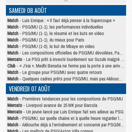
SAMEDI 08 AOÛT
Match
- Luis Enrique : « Il faut déjà penser à la Supercoupe »
Match
- PSG/MU (1-1), les performances individuelles
Match
- PSG/MU (1-1), le résumé et les buts en video
Match
- PSG/MU (1-1), du mieux pour Paris
Match
- PSG/MU (1-0), le but de Mbaye en video
Match
- Les compositions officielles de PSG/MU dévoilées, Pacho titulaire
Mercato
- Le PSG prêt à investir lourdement sur Suzuki malgré Safonov et Chevalier
Club
- « J’irai », Medhi Benatia ne ferme pas la porte à une arrivée au PSG
Match
- Le groupe pour PSG/MU avec quatre retours
Match
- Quelques cadres prêts pour PSG/MU, mais pas Akliouche ?
VENDREDI 07 AOÛT
Match
- Premières tendances pour les compositions de PSG/MU
Mercato
- Liverpool avance de 15 M€ pour Barcola
Mercato
- Un jeune lancé par Luis Enrique fait ses adieux au PSG
Match
- PSG/MU, sur quelle chaine et à quelle heure regarder le match ?
Match
- Akliouche déjà à l'entraînement et concerné par PSG/MU ?
Match
- Les maillots de PSG/Aston Villa connus