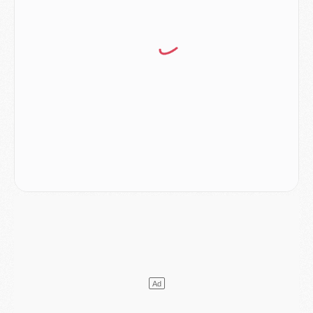
LUNDI 03 AOÛT
Match
- Podcast CulturePSG : Mercato (Godts, Suzuki, Akliouche, Barcola, etc)
Mercato
- L'Ajax attend bien plus de 45M pour Mika Godts
Club
- Quatre retours importants dans le groupe du PSG, et un plus discret
Mercato
- Ayari file en Ligue 2
Club
- Le PSG s'associe avec un géant de la tech
Mercato
- Vu d'Italie, le transfert de Suzuki au PSG est bien engagé
Mercato
- Ferran Torres ne serait pas à vendre, mais...
Europe
- Gros coup dur pour Aston Villa avant de croiser le PSG
DIMANCHE 02 AOÛT
Mercato
- Le transfert de Kolo Muani à la Juventus est officiel
Mercato
- [MAJ] Le PSG a fait une grosse offre à Parme pour Suzuki
Mercato
- Le PSG a envoyé une première offre pour Mika Godts
Club
- Après Pacho, d'autres retours en vue
Mercato
- Changement de dernière minute pour Kolo Muani
SAMEDI 01 AOÛT
Mercato
- L'agent de Mika Godts confirme un accord avec le PSG