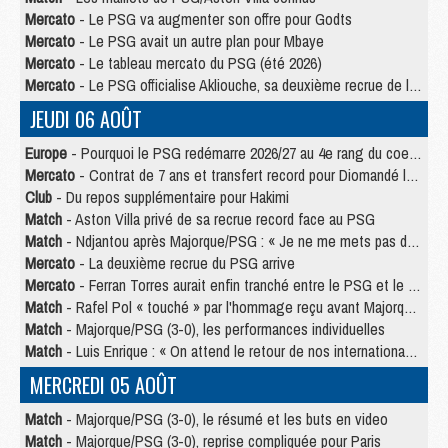
Mercato
- Le PSG va augmenter son offre pour Godts
Mercato
- Le PSG avait un autre plan pour Mbaye
Mercato
- Le tableau mercato du PSG (été 2026)
Mercato
- Le PSG officialise Akliouche, sa deuxième recrue de l’été
JEUDI 06 AOÛT
Europe
- Pourquoi le PSG redémarre 2026/27 au 4e rang du coefficient UEFA
Mercato
- Contrat de 7 ans et transfert record pour Diomandé loin du PSG
Club
- Du repos supplémentaire pour Hakimi
Match
- Aston Villa privé de sa recrue record face au PSG
Match
- Ndjantou après Majorque/PSG : « Je ne me mets pas de plafond »
Mercato
- La deuxième recrue du PSG arrive
Mercato
- Ferran Torres aurait enfin tranché entre le PSG et le Barça
Match
- Rafel Pol « touché » par l'hommage reçu avant Majorque/PSG
Match
- Majorque/PSG (3-0), les performances individuelles
Match
- Luis Enrique : « On attend le retour de nos internationaux »
MERCREDI 05 AOÛT
Match
- Majorque/PSG (3-0), le résumé et les buts en video
Match
- Majorque/PSG (3-0), reprise compliquée pour Paris