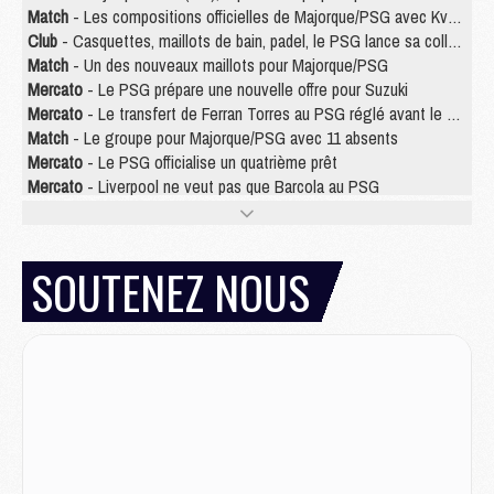
Match
- Les compositions officielles de Majorque/PSG avec Kvara et de nombreux jeunes
Club
- Casquettes, maillots de bain, padel, le PSG lance sa collection été
Match
- Un des nouveaux maillots pour Majorque/PSG
Mercato
- Le PSG prépare une nouvelle offre pour Suzuki
Mercato
- Le transfert de Ferran Torres au PSG réglé avant le 12 août ?
Match
- Le groupe pour Majorque/PSG avec 11 absents
Mercato
- Le PSG officialise un quatrième prêt
Mercato
- Liverpool ne veut pas que Barcola au PSG
Match
- Majorque/PSG, quelle compo pour le premier match de la saison 2026/27 ?
MARDI 04 AOÛT
SOUTENEZ NOUS
Europe
- Les chapeaux provisoires de la Ligue des champions 2026/27
Podcast
- Podcast CulturePSG : Akliouche présenté par un fan de Monaco
Club
- Le PSG dévoile sa première collection d'entraînement pour 2026/2027
Discipline
- Un arbitre inattendu, mais porte-bonheur pour Lens/PSG
Match
- Majorque/PSG, sur quelle chaine et à quelle heure regarder le match ?
Mercato
- Le plan du PSG pour Suzuki et Chevalier se précise
Mercato
- L'Ajax refuse la première offre du PSG pour Godts
Mercato
- Le PSG veut accélérer, Ferran Torres temporise
Mercato
- Liverpool encore très loin du compte pour Barcola