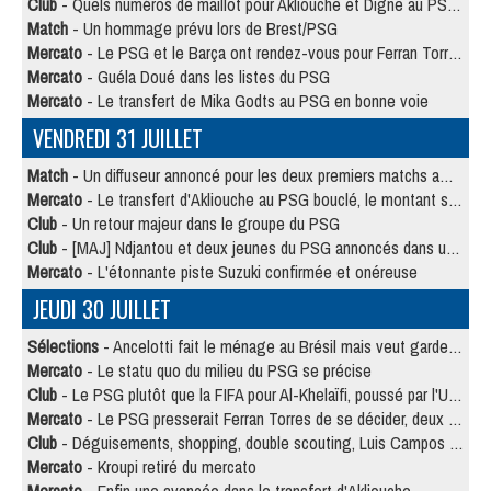
Club
- Quels numéros de maillot pour Akliouche et Digne au PSG ?
Match
- Un hommage prévu lors de Brest/PSG
Mercato
- Le PSG et le Barça ont rendez-vous pour Ferran Torres
Mercato
- Guéla Doué dans les listes du PSG
Mercato
- Le transfert de Mika Godts au PSG en bonne voie
VENDREDI 31 JUILLET
Match
- Un diffuseur annoncé pour les deux premiers matchs amicaux du PSG
Mercato
- Le transfert d'Akliouche au PSG bouclé, le montant se précise
Club
- Un retour majeur dans le groupe du PSG
Club
- [MAJ] Ndjantou et deux jeunes du PSG annoncés dans un tournoi U21
Mercato
- L'étonnante piste Suzuki confirmée et onéreuse
JEUDI 30 JUILLET
Sélections
- Ancelotti fait le ménage au Brésil mais veut garder Marquinhos
Mercato
- Le statu quo du milieu du PSG se précise
Club
- Le PSG plutôt que la FIFA pour Al-Khelaïfi, poussé par l'UEFA ?
Mercato
- Le PSG presserait Ferran Torres de se décider, deux pistes de secours
Club
- Déguisements, shopping, double scouting, Luis Campos dévoile ses méthodes
Mercato
- Kroupi retiré du mercato