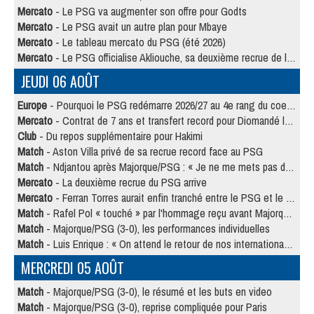
Mercato
- Le PSG va augmenter son offre pour Godts
Mercato
- Le PSG avait un autre plan pour Mbaye
Mercato
- Le tableau mercato du PSG (été 2026)
Mercato
- Le PSG officialise Akliouche, sa deuxième recrue de l’été
JEUDI 06 AOÛT
Europe
- Pourquoi le PSG redémarre 2026/27 au 4e rang du coefficient UEFA
Mercato
- Contrat de 7 ans et transfert record pour Diomandé loin du PSG
Club
- Du repos supplémentaire pour Hakimi
Match
- Aston Villa privé de sa recrue record face au PSG
Match
- Ndjantou après Majorque/PSG : « Je ne me mets pas de plafond »
Mercato
- La deuxième recrue du PSG arrive
Mercato
- Ferran Torres aurait enfin tranché entre le PSG et le Barça
Match
- Rafel Pol « touché » par l'hommage reçu avant Majorque/PSG
Match
- Majorque/PSG (3-0), les performances individuelles
Match
- Luis Enrique : « On attend le retour de nos internationaux »
MERCREDI 05 AOÛT
Match
- Majorque/PSG (3-0), le résumé et les buts en video
Match
- Majorque/PSG (3-0), reprise compliquée pour Paris