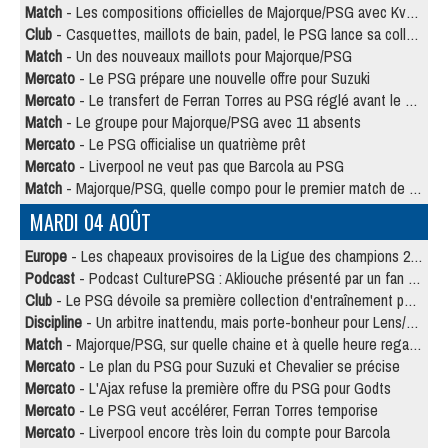
Match
- Les compositions officielles de Majorque/PSG avec Kvara et de nombreux jeunes
Club
- Casquettes, maillots de bain, padel, le PSG lance sa collection été
Match
- Un des nouveaux maillots pour Majorque/PSG
Mercato
- Le PSG prépare une nouvelle offre pour Suzuki
Mercato
- Le transfert de Ferran Torres au PSG réglé avant le 12 août ?
Match
- Le groupe pour Majorque/PSG avec 11 absents
Mercato
- Le PSG officialise un quatrième prêt
Mercato
- Liverpool ne veut pas que Barcola au PSG
Match
- Majorque/PSG, quelle compo pour le premier match de la saison 2026/27 ?
MARDI 04 AOÛT
Europe
- Les chapeaux provisoires de la Ligue des champions 2026/27
Podcast
- Podcast CulturePSG : Akliouche présenté par un fan de Monaco
Club
- Le PSG dévoile sa première collection d'entraînement pour 2026/2027
Discipline
- Un arbitre inattendu, mais porte-bonheur pour Lens/PSG
Match
- Majorque/PSG, sur quelle chaine et à quelle heure regarder le match ?
Mercato
- Le plan du PSG pour Suzuki et Chevalier se précise
Mercato
- L'Ajax refuse la première offre du PSG pour Godts
Mercato
- Le PSG veut accélérer, Ferran Torres temporise
Mercato
- Liverpool encore très loin du compte pour Barcola