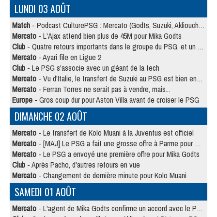
LUNDI 03 AOÛT
Match
- Podcast CulturePSG : Mercato (Godts, Suzuki, Akliouche, Barcola, etc)
Mercato
- L'Ajax attend bien plus de 45M pour Mika Godts
Club
- Quatre retours importants dans le groupe du PSG, et un plus discret
Mercato
- Ayari file en Ligue 2
Club
- Le PSG s'associe avec un géant de la tech
Mercato
- Vu d'Italie, le transfert de Suzuki au PSG est bien engagé
Mercato
- Ferran Torres ne serait pas à vendre, mais...
Europe
- Gros coup dur pour Aston Villa avant de croiser le PSG
DIMANCHE 02 AOÛT
Mercato
- Le transfert de Kolo Muani à la Juventus est officiel
Mercato
- [MAJ] Le PSG a fait une grosse offre à Parme pour Suzuki
Mercato
- Le PSG a envoyé une première offre pour Mika Godts
Club
- Après Pacho, d'autres retours en vue
Mercato
- Changement de dernière minute pour Kolo Muani
SAMEDI 01 AOÛT
Mercato
- L'agent de Mika Godts confirme un accord avec le PSG