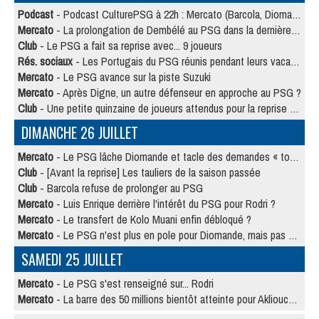
Podcast
- Podcast CulturePSG à 22h : Mercato (Barcola, Diomande, etc)
Mercato
- La prolongation de Dembélé au PSG dans la dernière ligne droite
Club
- Le PSG a fait sa reprise avec... 9 joueurs
Rés. sociaux
- Les Portugais du PSG réunis pendant leurs vacances
Mercato
- Le PSG avance sur la piste Suzuki
Mercato
- Après Digne, un autre défenseur en approche au PSG ?
Club
- Une petite quinzaine de joueurs attendus pour la reprise de l'entraînement du PSG
DIMANCHE 26 JUILLET
Mercato
- Le PSG lâche Diomande et tacle des demandes « totalement disproportionnés »
Club
- [Avant la reprise] Les tauliers de la saison passée
Club
- Barcola refuse de prolonger au PSG
Mercato
- Luis Enrique derrière l'intérêt du PSG pour Rodri ?
Mercato
- Le transfert de Kolo Muani enfin débloqué ?
Mercato
- Le PSG n'est plus en pole pour Diomande, mais pas hors-jeu
SAMEDI 25 JUILLET
Mercato
- Le PSG s'est renseigné sur... Rodri
Mercato
- La barre des 50 millions bientôt atteinte pour Akliouche ?