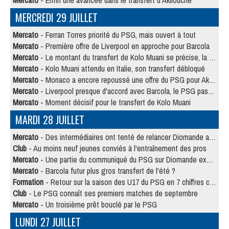
Mercato
- Enfin une avancée dans le transfert d'Akliouche
MERCREDI 29 JUILLET
Mercato
- Ferran Torres priorité du PSG, mais ouvert à tout
Mercato
- Première offre de Liverpool en approche pour Barcola
Mercato
- Le montant du transfert de Kolo Muani se précise, la formule aussi
Mercato
- Kolo Muani attendu en Italie, son transfert débloqué
Mercato
- Monaco a encore repoussé une offre du PSG pour Akliouche
Mercato
- Liverpool presque d'accord avec Barcola, le PSG pas du tout
Mercato
- Moment décisif pour le transfert de Kolo Muani
MARDI 28 JUILLET
Mercato
- Des intermédiaires ont tenté de relancer Diomande au PSG
Club
- Au moins neuf jeunes conviés à l'entraînement des pros
Mercato
- Une partie du communiqué du PSG sur Diomande expliquée
Mercato
- Barcola futur plus gros transfert de l'été ?
Formation
- Retour sur la saison des U17 du PSG en 7 chiffres clés
Club
- Le PSG connaît ses premiers matches de septembre
Mercato
- Un troisième prêt bouclé par le PSG
LUNDI 27 JUILLET