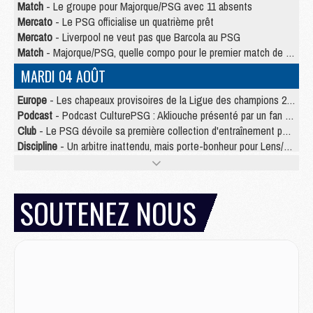
Match
- Le groupe pour Majorque/PSG avec 11 absents
Mercato
- Le PSG officialise un quatrième prêt
Mercato
- Liverpool ne veut pas que Barcola au PSG
Match
- Majorque/PSG, quelle compo pour le premier match de la saison 2026/27 ?
MARDI 04 AOÛT
Europe
- Les chapeaux provisoires de la Ligue des champions 2026/27
Podcast
- Podcast CulturePSG : Akliouche présenté par un fan de Monaco
Club
- Le PSG dévoile sa première collection d'entraînement pour 2026/2027
Discipline
- Un arbitre inattendu, mais porte-bonheur pour Lens/PSG
Match
- Majorque/PSG, sur quelle chaine et à quelle heure regarder le match ?
Mercato
- Le plan du PSG pour Suzuki et Chevalier se précise
Mercato
- Le tableau mercato du PSG (été 2026)
SOUTENEZ NOUS
Mercato
- L'Ajax refuse la première offre du PSG pour Godts
Mercato
- Le PSG veut accélérer, Ferran Torres temporise
Mercato
- Liverpool encore très loin du compte pour Barcola
LUNDI 03 AOÛT
Match
- Podcast CulturePSG : Mercato (Godts, Suzuki, Akliouche, Barcola, etc)
Mercato
- L'Ajax attend bien plus de 45M pour Mika Godts