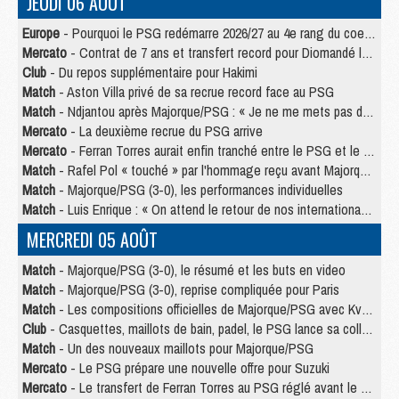
JEUDI 06 AOÛT
Europe
- Pourquoi le PSG redémarre 2026/27 au 4e rang du coefficient UEFA
Mercato
- Contrat de 7 ans et transfert record pour Diomandé loin du PSG
Club
- Du repos supplémentaire pour Hakimi
Match
- Aston Villa privé de sa recrue record face au PSG
Match
- Ndjantou après Majorque/PSG : « Je ne me mets pas de plafond »
Mercato
- La deuxième recrue du PSG arrive
Mercato
- Ferran Torres aurait enfin tranché entre le PSG et le Barça
Match
- Rafel Pol « touché » par l'hommage reçu avant Majorque/PSG
Match
- Majorque/PSG (3-0), les performances individuelles
Match
- Luis Enrique : « On attend le retour de nos internationaux »
MERCREDI 05 AOÛT
Match
- Majorque/PSG (3-0), le résumé et les buts en video
Match
- Majorque/PSG (3-0), reprise compliquée pour Paris
Match
- Les compositions officielles de Majorque/PSG avec Kvara et de nombreux jeunes
Club
- Casquettes, maillots de bain, padel, le PSG lance sa collection été
Match
- Un des nouveaux maillots pour Majorque/PSG
Mercato
- Le PSG prépare une nouvelle offre pour Suzuki
Mercato
- Le transfert de Ferran Torres au PSG réglé avant le 12 août ?