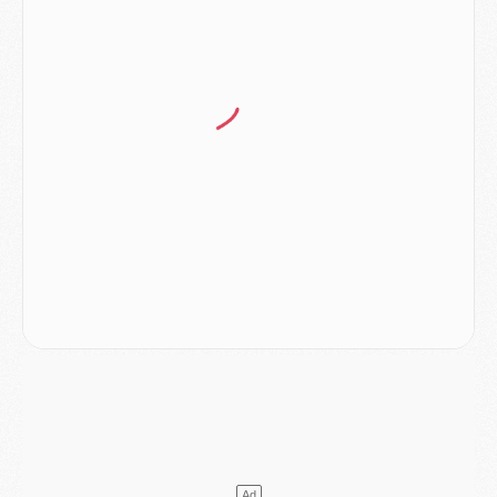
Club
- Quatre retours importants dans le groupe du PSG, et un plus discret
Mercato
- Ayari file en Ligue 2
Club
- Le PSG s'associe avec un géant de la tech
Mercato
- Vu d'Italie, le transfert de Suzuki au PSG est bien engagé
Mercato
- Ferran Torres ne serait pas à vendre, mais...
Europe
- Gros coup dur pour Aston Villa avant de croiser le PSG
DIMANCHE 02 AOÛT
Mercato
- Le transfert de Kolo Muani à la Juventus est officiel
Mercato
- [MAJ] Le PSG a fait une grosse offre à Parme pour Suzuki
Mercato
- Le PSG a envoyé une première offre pour Mika Godts
Club
- Après Pacho, d'autres retours en vue
Mercato
- Changement de dernière minute pour Kolo Muani
SAMEDI 01 AOÛT
Mercato
- L'agent de Mika Godts confirme un accord avec le PSG
Club
- Quels numéros de maillot pour Akliouche et Digne au PSG ?
Match
- Un hommage prévu lors de Brest/PSG
Mercato
- Le PSG et le Barça ont rendez-vous pour Ferran Torres
Mercato
- Guéla Doué dans les listes du PSG