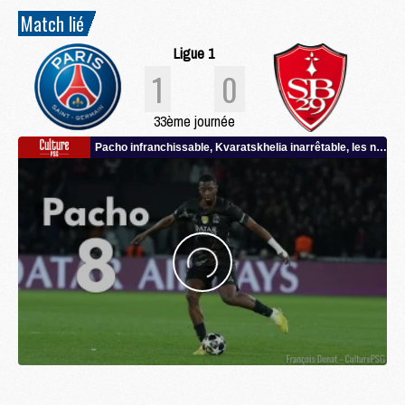
Match lié
Ligue 1
1
0
33ème journée