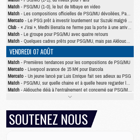
Match
- PSG/MU (1-0), le but de Mbaye en video
Match
- Les compositions officielles de PSG/MU dévoilées, Pacho titulaire
Mercato
- Le PSG prêt à investir lourdement sur Suzuki malgré Safonov et Chevalier
Club
- « J’irai », Medhi Benatia ne ferme pas la porte à une arrivée au PSG
Match
- Le groupe pour PSG/MU avec quatre retours
Match
- Quelques cadres prêts pour PSG/MU, mais pas Akliouche ?
VENDREDI 07 AOÛT
Match
- Premières tendances pour les compositions de PSG/MU
Mercato
- Liverpool avance de 15 M€ pour Barcola
Mercato
- Un jeune lancé par Luis Enrique fait ses adieux au PSG
Match
- PSG/MU, sur quelle chaine et à quelle heure regarder le match ?
Match
- Akliouche déjà à l'entraînement et concerné par PSG/MU ?
Match
- Les maillots de PSG/Aston Villa connus
Mercato
- Le PSG va augmenter son offre pour Godts
Mercato
- Le PSG avait un autre plan pour Mbaye
SOUTENEZ NOUS
Mercato
- Le tableau mercato du PSG (été 2026)
Mercato
- Le PSG officialise Akliouche, sa deuxième recrue de l’été
JEUDI 06 AOÛT