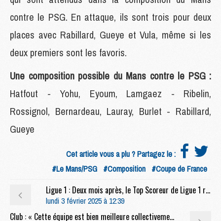
contre le PSG. En attaque, ils sont trois pour deux
places avec Rabillard, Gueye et Vula, même si les
deux premiers sont les favoris.
Une composition possible du Mans contre le PSG :
Hatfout - Yohu, Eyoum, Lamgaez - Ribelin,
Rossignol, Bernardeau, Lauray, Burlet - Rabillard,
Gueye
Cet article vous a plu ? Partagez le :
#Le Mans/PSG
#Composition
#Coupe de France
Ligue 1 : Deux mois après, le Top Scoreur de Ligue 1 redevient Parisien
lundi 3 février 2025 à 12:39
Club : « Cette équipe est bien meilleure collectivement », Brest également impressionné par le PSG