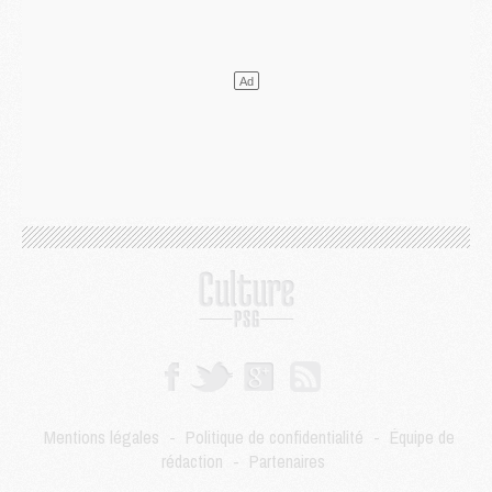
Mercato
- Le PSG officialise un quatrième prêt
Mercato
- Liverpool ne veut pas que Barcola au PSG
Match
- Majorque/PSG, quelle compo pour le premier match de la saison 2026/27 ?
MARDI 04 AOÛT
Europe
- Les chapeaux provisoires de la Ligue des champions 2026/27
Podcast
- Podcast CulturePSG : Akliouche présenté par un fan de Monaco
Club
- Le PSG dévoile sa première collection d'entraînement pour 2026/2027
Discipline
- Un arbitre inattendu, mais porte-bonheur pour Lens/PSG
Match
- Majorque/PSG, sur quelle chaine et à quelle heure regarder le match ?
Mercato
- Le plan du PSG pour Suzuki et Chevalier se précise
Mercato
- L'Ajax refuse la première offre du PSG pour Godts
Mercato
- Le PSG veut accélérer, Ferran Torres temporise
Mercato
- Liverpool encore très loin du compte pour Barcola
LUNDI 03 AOÛT
Match
- Podcast CulturePSG : Mercato (Godts, Suzuki, Akliouche, Barcola, etc)
Mercato
- L'Ajax attend bien plus de 45M pour Mika Godts
Mentions légales
-
Politique de confidentialité
-
Équipe de
Club
- Quatre retours importants dans le groupe du PSG, et un plus discret
rédaction
-
Partenaires
Mercato
- Ayari file en Ligue 2