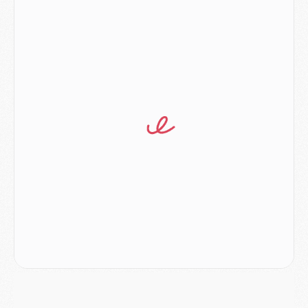
Europe
- Pourquoi le PSG redémarre 2026/27 au 4e rang du coefficient UEFA
Mercato
- Contrat de 7 ans et transfert record pour Diomandé loin du PSG
Club
- Du repos supplémentaire pour Hakimi
Match
- Aston Villa privé de sa recrue record face au PSG
Match
- Ndjantou après Majorque/PSG : « Je ne me mets pas de plafond »
Mercato
- La deuxième recrue du PSG arrive
Mercato
- Ferran Torres aurait enfin tranché entre le PSG et le Barça
Match
- Rafel Pol « touché » par l'hommage reçu avant Majorque/PSG
Match
- Majorque/PSG (3-0), les performances individuelles
Match
- Luis Enrique : « On attend le retour de nos internationaux »
MERCREDI 05 AOÛT
Match
- Majorque/PSG (3-0), le résumé et les buts en video
Match
- Majorque/PSG (3-0), reprise compliquée pour Paris
Match
- Les compositions officielles de Majorque/PSG avec Kvara et de nombreux jeunes
Club
- Casquettes, maillots de bain, padel, le PSG lance sa collection été
Match
- Un des nouveaux maillots pour Majorque/PSG
Mercato
- Le PSG prépare une nouvelle offre pour Suzuki
Mercato
- Le transfert de Ferran Torres au PSG réglé avant le 12 août ?
Match
- Le groupe pour Majorque/PSG avec 11 absents