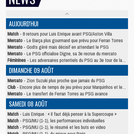
AUJOURD'HUI
Match
- 8 retours pour Luis Enrique avant PSG/Aston Villa
Mercato
- Le Barça plus gourmand que prévu pour Ferran Torres
Mercato
- Godts géré mais décisif en attendant le PSG
Mercato
- Le PSG officialise Digne, sa 3e recrue du mercato
Féminines
- Les adversaires potentiels du PSG au 3e tour de la Ligue des Champions féminine
DIMANCHE 09 AOÛT
Mercato
- Zion Suzuki plus proche que jamais du PSG
Club
- Encore plus de temps de jeu prévu pour Marquinhos et les Portugais en Supercoupe
Mercato
- Le transfert de Ferran Torres au PSG avance
SAMEDI 08 AOÛT
Match
- Luis Enrique : « Il faut déjà penser à la Supercoupe »
Match
- PSG/MU (1-1), les performances individuelles
Match
- PSG/MU (1-1), le résumé et les buts en video
Match
- PSG/MU (1-1), du mieux pour Paris