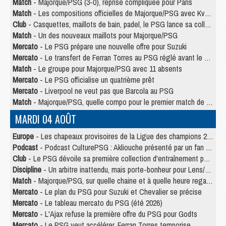
Match
- Majorque/PSG (3-0), reprise compliquée pour Paris
Match
- Les compositions officielles de Majorque/PSG avec Kvara et de nombreux jeunes
Club
- Casquettes, maillots de bain, padel, le PSG lance sa collection été
Match
- Un des nouveaux maillots pour Majorque/PSG
Mercato
- Le PSG prépare une nouvelle offre pour Suzuki
Mercato
- Le transfert de Ferran Torres au PSG réglé avant le 12 août ?
Match
- Le groupe pour Majorque/PSG avec 11 absents
Mercato
- Le PSG officialise un quatrième prêt
Mercato
- Liverpool ne veut pas que Barcola au PSG
Match
- Majorque/PSG, quelle compo pour le premier match de la saison 2026/27 ?
MARDI 04 AOÛT
Europe
- Les chapeaux provisoires de la Ligue des champions 2026/27
Podcast
- Podcast CulturePSG : Akliouche présenté par un fan de Monaco
Club
- Le PSG dévoile sa première collection d'entraînement pour 2026/2027
Discipline
- Un arbitre inattendu, mais porte-bonheur pour Lens/PSG
Match
- Majorque/PSG, sur quelle chaine et à quelle heure regarder le match ?
Mercato
- Le plan du PSG pour Suzuki et Chevalier se précise
Mercato
- Le tableau mercato du PSG (été 2026)
Mercato
- L'Ajax refuse la première offre du PSG pour Godts
Mercato
- Le PSG veut accélérer, Ferran Torres temporise