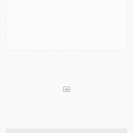
Mercato
- L'agent de Mika Godts confirme un accord avec le PSG
Club
- Quels numéros de maillot pour Akliouche et Digne au PSG ?
Match
- Un hommage prévu lors de Brest/PSG
Mercato
- Le PSG et le Barça ont rendez-vous pour Ferran Torres
Mercato
- Guéla Doué dans les listes du PSG
Mercato
- Le transfert de Mika Godts au PSG en bonne voie
VENDREDI 31 JUILLET
Match
- Un diffuseur annoncé pour les deux premiers matchs amicaux du PSG
Mercato
- Le transfert d'Akliouche au PSG bouclé, le montant se précise
Club
- Un retour majeur dans le groupe du PSG
Club
- [MAJ] Ndjantou et deux jeunes du PSG annoncés dans un tournoi U21
Mercato
- L'étonnante piste Suzuki confirmée et onéreuse
JEUDI 30 JUILLET
Sélections
- Ancelotti fait le ménage au Brésil mais veut garder Marquinhos
Mercato
- Le statu quo du milieu du PSG se précise
Club
- Le PSG plutôt que la FIFA pour Al-Khelaïfi, poussé par l'UEFA ?
Mercato
- Le PSG presserait Ferran Torres de se décider, deux pistes de secours
Club
- Déguisements, shopping, double scouting, Luis Campos dévoile ses méthodes