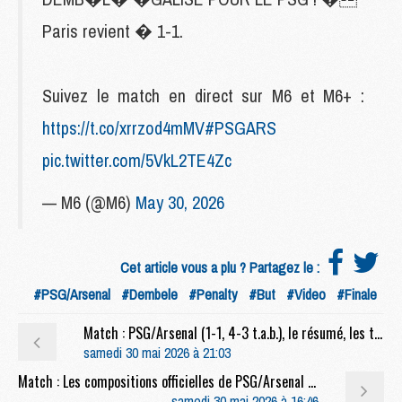
Paris revient � 1-1.
Suivez le match en direct sur M6 et M6+ :
https://t.co/xrrzod4mMV
#PSGARS
pic.twitter.com/5VkL2TE4Zc
— M6 (@M6)
May 30, 2026
Cet article vous a plu ? Partagez le :
#PSG/Arsenal
#Dembele
#Penalty
#But
#Video
#Finale
Match : PSG/Arsenal (1-1, 4-3 t.a.b.), le résumé, les tirs au but et les buts en video
samedi 30 mai 2026 à 21:03
Match : Les compositions officielles de PSG/Arsenal dévoilées, Zaïre-Emery remplaçant, une surprise côté Arsenal
samedi 30 mai 2026 à 16:46