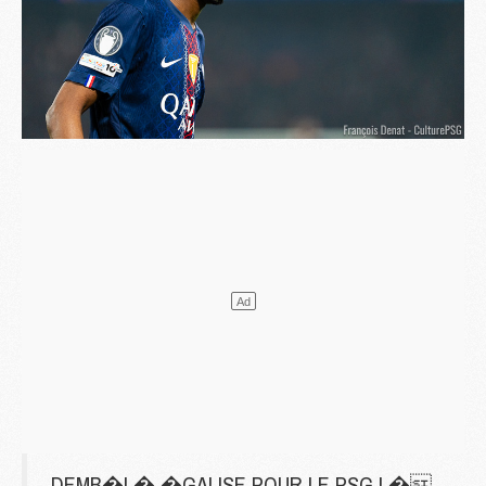
DEMB�L� �GALISE POUR LE PSG ! �