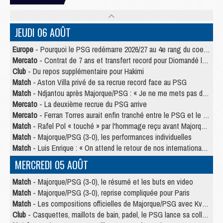
JEUDI 06 AOÛT
Europe
- Pourquoi le PSG redémarre 2026/27 au 4e rang du coefficient UEFA
Mercato
- Contrat de 7 ans et transfert record pour Diomandé loin du PSG
Club
- Du repos supplémentaire pour Hakimi
Match
- Aston Villa privé de sa recrue record face au PSG
Match
- Ndjantou après Majorque/PSG : « Je ne me mets pas de plafond »
Mercato
- La deuxième recrue du PSG arrive
Mercato
- Ferran Torres aurait enfin tranché entre le PSG et le Barça
Match
- Rafel Pol « touché » par l'hommage reçu avant Majorque/PSG
Match
- Majorque/PSG (3-0), les performances individuelles
Match
- Luis Enrique : « On attend le retour de nos internationaux »
MERCREDI 05 AOÛT
Match
- Majorque/PSG (3-0), le résumé et les buts en video
Match
- Majorque/PSG (3-0), reprise compliquée pour Paris
Match
- Les compositions officielles de Majorque/PSG avec Kvara et de nombreux jeunes
Club
- Casquettes, maillots de bain, padel, le PSG lance sa collection été