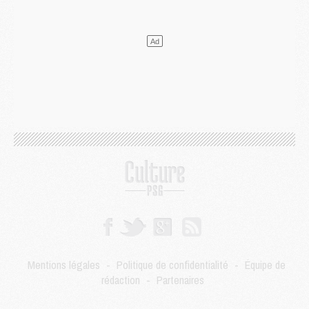
Mercato
- Le PSG et le Barça ont rendez-vous pour Ferran Torres
Mercato
- Guéla Doué dans les listes du PSG
Mercato
- Le transfert de Mika Godts au PSG en bonne voie
VENDREDI 31 JUILLET
Match
- Un diffuseur annoncé pour les deux premiers matchs amicaux du PSG
Mercato
- Le transfert d'Akliouche au PSG bouclé, le montant se précise
Club
- Un retour majeur dans le groupe du PSG
Club
- [MAJ] Ndjantou et deux jeunes du PSG annoncés dans un tournoi U21
Mercato
- L'étonnante piste Suzuki confirmée et onéreuse
JEUDI 30 JUILLET
Sélections
- Ancelotti fait le ménage au Brésil mais veut garder Marquinhos
Mercato
- Le statu quo du milieu du PSG se précise
Club
- Le PSG plutôt que la FIFA pour Al-Khelaïfi, poussé par l'UEFA ?
Mercato
- Le PSG presserait Ferran Torres de se décider, deux pistes de secours
Club
- Déguisements, shopping, double scouting, Luis Campos dévoile ses méthodes
Mentions légales
-
Politique de confidentialité
-
Équipe de
Mercato
- Kroupi retiré du mercato
rédaction
-
Partenaires
Mercato
- Enfin une avancée dans le transfert d'Akliouche