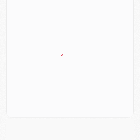
Match
- Podcast CulturePSG : Mercato (Godts, Suzuki, Akliouche, Barcola, etc)
Mercato
- L'Ajax attend bien plus de 45M pour Mika Godts
Club
- Quatre retours importants dans le groupe du PSG, et un plus discret
Mercato
- Ayari file en Ligue 2
Club
- Le PSG s'associe avec un géant de la tech
Mercato
- Vu d'Italie, le transfert de Suzuki au PSG est bien engagé
Mercato
- Ferran Torres ne serait pas à vendre, mais...
Europe
- Gros coup dur pour Aston Villa avant de croiser le PSG
DIMANCHE 02 AOÛT
Mercato
- Le transfert de Kolo Muani à la Juventus est officiel
Mercato
- [MAJ] Le PSG a fait une grosse offre à Parme pour Suzuki
Mercato
- Le PSG a envoyé une première offre pour Mika Godts
Club
- Après Pacho, d'autres retours en vue
Mercato
- Changement de dernière minute pour Kolo Muani
SAMEDI 01 AOÛT
Mercato
- L'agent de Mika Godts confirme un accord avec le PSG
Club
- Quels numéros de maillot pour Akliouche et Digne au PSG ?
Match
- Un hommage prévu lors de Brest/PSG