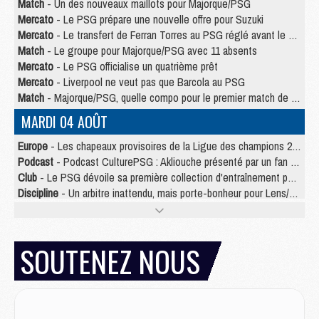
Match
- Un des nouveaux maillots pour Majorque/PSG
Mercato
- Le PSG prépare une nouvelle offre pour Suzuki
Mercato
- Le transfert de Ferran Torres au PSG réglé avant le 12 août ?
Match
- Le groupe pour Majorque/PSG avec 11 absents
Mercato
- Le PSG officialise un quatrième prêt
Mercato
- Liverpool ne veut pas que Barcola au PSG
Match
- Majorque/PSG, quelle compo pour le premier match de la saison 2026/27 ?
MARDI 04 AOÛT
Europe
- Les chapeaux provisoires de la Ligue des champions 2026/27
Podcast
- Podcast CulturePSG : Akliouche présenté par un fan de Monaco
Club
- Le PSG dévoile sa première collection d'entraînement pour 2026/2027
Discipline
- Un arbitre inattendu, mais porte-bonheur pour Lens/PSG
Match
- Majorque/PSG, sur quelle chaine et à quelle heure regarder le match ?
Mercato
- Le plan du PSG pour Suzuki et Chevalier se précise
Mercato
- Le tableau mercato du PSG (été 2026)
SOUTENEZ NOUS
Mercato
- L'Ajax refuse la première offre du PSG pour Godts
Mercato
- Le PSG veut accélérer, Ferran Torres temporise
Mercato
- Liverpool encore très loin du compte pour Barcola
LUNDI 03 AOÛT