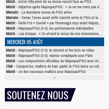
Match
- Aston Villa privé de sa recrue record face au PSG
Match
- Ndjantou après Majorque/PSG : « Je ne me mets pas de plafond »
Mercato
- La deuxième recrue du PSG arrive
Mercato
- Ferran Torres aurait enfin tranché entre le PSG et le Barça
Match
- Rafel Pol « touché » par l'hommage reçu avant Majorque/PSG
Match
- Majorque/PSG (3-0), les performances individuelles
Match
- Luis Enrique : « On attend le retour de nos internationaux »
MERCREDI 05 AOÛT
Match
- Majorque/PSG (3-0), le résumé et les buts en video
Match
- Majorque/PSG (3-0), reprise compliquée pour Paris
Match
- Les compositions officielles de Majorque/PSG avec Kvara et de nombreux jeunes
Club
- Casquettes, maillots de bain, padel, le PSG lance sa collection été
Match
- Un des nouveaux maillots pour Majorque/PSG
Mercato
- Le PSG prépare une nouvelle offre pour Suzuki
Mercato
- Le transfert de Ferran Torres au PSG réglé avant le 12 août ?
Match
- Le groupe pour Majorque/PSG avec 11 absents
SOUTENEZ NOUS
Mercato
- Le PSG officialise un quatrième prêt
Mercato
- Liverpool ne veut pas que Barcola au PSG
Match
- Majorque/PSG, quelle compo pour le premier match de la saison 2026/27 ?