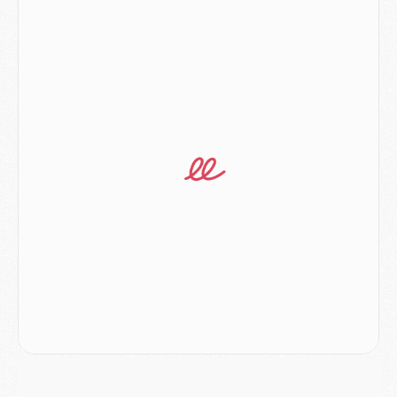
MARDI 04 AOÛT
Europe
- Les chapeaux provisoires de la Ligue des champions 2026/27
Podcast
- Podcast CulturePSG : Akliouche présenté par un fan de Monaco
Club
- Le PSG dévoile sa première collection d'entraînement pour 2026/2027
Discipline
- Un arbitre inattendu, mais porte-bonheur pour Lens/PSG
Match
- Majorque/PSG, sur quelle chaine et à quelle heure regarder le match ?
Mercato
- Le plan du PSG pour Suzuki et Chevalier se précise
Mercato
- L'Ajax refuse la première offre du PSG pour Godts
Mercato
- Le PSG veut accélérer, Ferran Torres temporise
Mercato
- Liverpool encore très loin du compte pour Barcola
LUNDI 03 AOÛT
Match
- Podcast CulturePSG : Mercato (Godts, Suzuki, Akliouche, Barcola, etc)
Mercato
- L'Ajax attend bien plus de 45M pour Mika Godts
Club
- Quatre retours importants dans le groupe du PSG, et un plus discret
Mercato
- Ayari file en Ligue 2
Club
- Le PSG s'associe avec un géant de la tech
Mercato
- Vu d'Italie, le transfert de Suzuki au PSG est bien engagé
Mercato
- Ferran Torres ne serait pas à vendre, mais...
Europe
- Gros coup dur pour Aston Villa avant de croiser le PSG