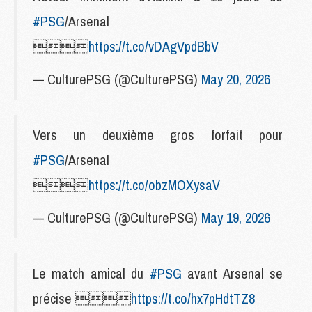
#PSG
/Arsenal

https://t.co/vDAgVpdBbV
— CulturePSG (@CulturePSG)
May 20, 2026
Vers un deuxième gros forfait pour
#PSG
/Arsenal

https://t.co/obzMOXysaV
— CulturePSG (@CulturePSG)
May 19, 2026
Le match amical du
#PSG
avant Arsenal se
précise 
https://t.co/hx7pHdtTZ8