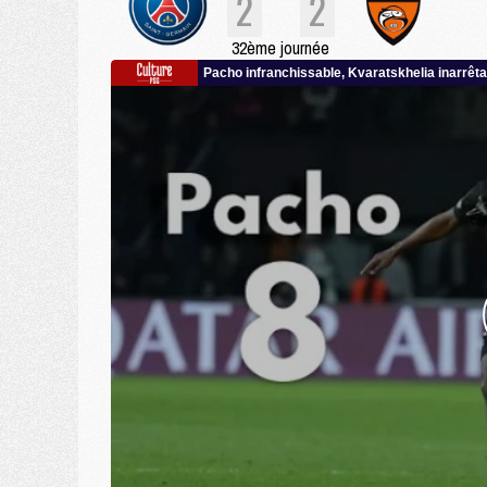
2
2
32ème journée