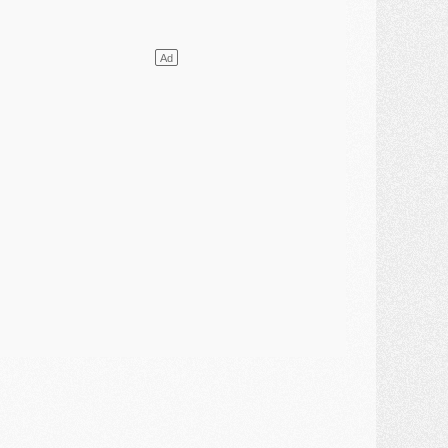
ercato
- Le PSG presserait Ferran Torres de se décider, deux pistes de secours
lub
- Déguisements, shopping, double scouting, Luis Campos dévoile ses méthodes
ercato
- Kroupi retiré du mercato
ercato
- Enfin une avancée dans le transfert d'Akliouche
MERCREDI 29 JUILLET
ercato
- Ferran Torres priorité du PSG, mais ouvert à tout
ercato
- Première offre de Liverpool en approche pour Barcola
ercato
- Le montant du transfert de Kolo Muani se précise, la formule aussi
ercato
- Kolo Muani attendu en Italie, son transfert débloqué
ercato
- Monaco a encore repoussé une offre du PSG pour Akliouche
ercato
- Liverpool presque d'accord avec Barcola, le PSG pas du tout
ercato
- Moment décisif pour le transfert de Kolo Muani
MARDI 28 JUILLET
ercato
- Des intermédiaires ont tenté de relancer Diomande au PSG
lub
- Au moins neuf jeunes conviés à l'entraînement des pros
ercato
- Une partie du communiqué du PSG sur Diomande expliquée
ercato
- Barcola futur plus gros transfert de l'été ?
ormation
- Retour sur la saison des U17 du PSG en 7 chiffres clés
lub
- Le PSG connaît ses premiers matches de septembre