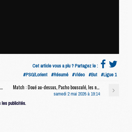
M
C
M
M
M
M
M
M
M
Cet article vous a plu ? Partagez le :
M
#PSG/Lorient
#Résumé
#Video
#But
#Ligue 1
M
Match : Luis Enrique : « On avait besoin des trois points »
Match : Doué au-dessus, Pacho bousculé, les notes de PSG/Lorient (2-2)
samedi 2 mai 2026 à 19:14
M
les publicités.
C
M
M
F
C