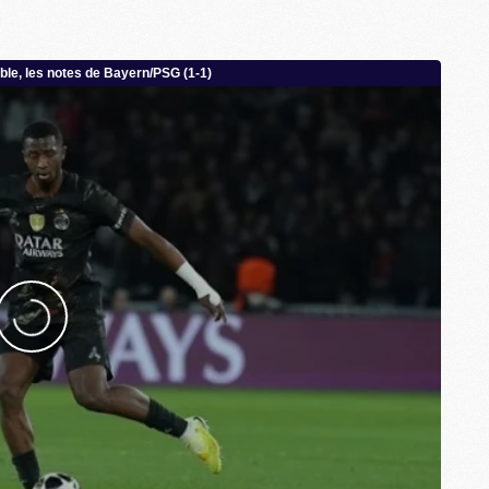
M
P
M
C
R
M
M
C
M
C
C
M
M
M