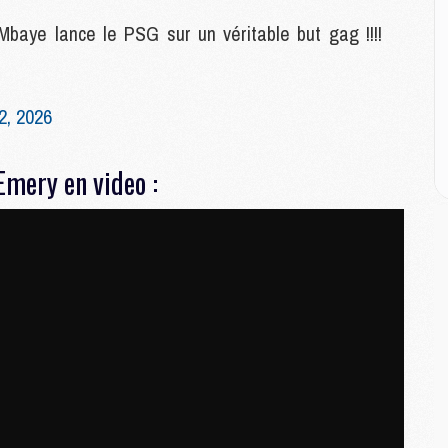
baye lance le PSG sur un véritable but gag !!!!
M
C
M
2, 2026
M
M
M
Emery en video :
M
M
C
C
M
S
M
C