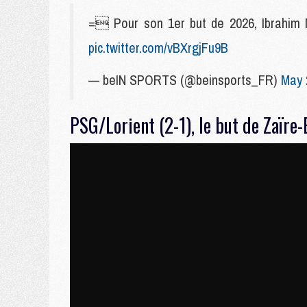
= Pour son 1er but de 2026, Ibrahim M
pic.twitter.com/vBXrgjFu9B
— beIN SPORTS (@beinsports_FR)
May 
PSG/Lorient (2-1), le but de Zaïre-