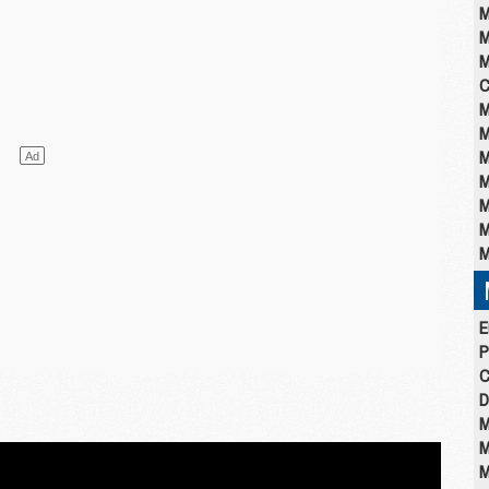
M
M
M
C
M
M
M
M
M
M
M
E
P
C
D
M
M
M