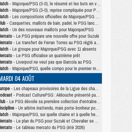
atch
- Majorque/PSG (3-0), le résumé et les buts en video
atch
- Majorque/PSG (3-0), reprise compliquée pour Paris
atch
- Les compositions officielles de Majorque/PSG avec Kvara et de nombreux jeunes
lub
- Casquettes, maillots de bain, padel, le PSG lance sa collection été
atch
- Un des nouveaux maillots pour Majorque/PSG
ercato
- Le PSG prépare une nouvelle offre pour Suzuki
ercato
- Le transfert de Ferran Torres au PSG réglé avant le 12 août ?
atch
- Le groupe pour Majorque/PSG avec 11 absents
ercato
- Le PSG officialise un quatrième prêt
ercato
- Liverpool ne veut pas que Barcola au PSG
atch
- Majorque/PSG, quelle compo pour le premier match de la saison 2026/27 ?
MARDI 04 AOÛT
urope
- Les chapeaux provisoires de la Ligue des champions 2026/27
odcast
- Podcast CulturePSG : Akliouche présenté par un fan de Monaco
lub
- Le PSG dévoile sa première collection d'entraînement pour 2026/2027
iscipline
- Un arbitre inattendu, mais porte-bonheur pour Lens/PSG
atch
- Majorque/PSG, sur quelle chaine et à quelle heure regarder le match ?
ercato
- Le plan du PSG pour Suzuki et Chevalier se précise
ercato
- Le tableau mercato du PSG (été 2026)