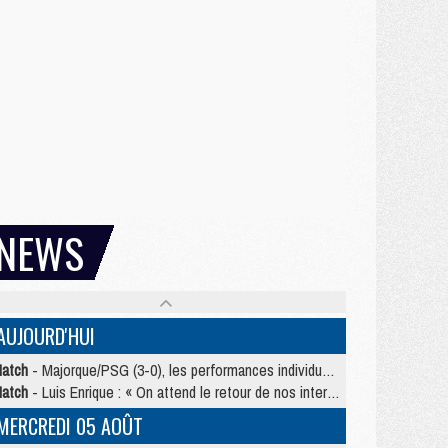
NEWS
AUJOURD'HUI
atch
- Majorque/PSG (3-0), les performances individuelles
atch
- Luis Enrique : « On attend le retour de nos internationaux »
MERCREDI 05 AOÛT