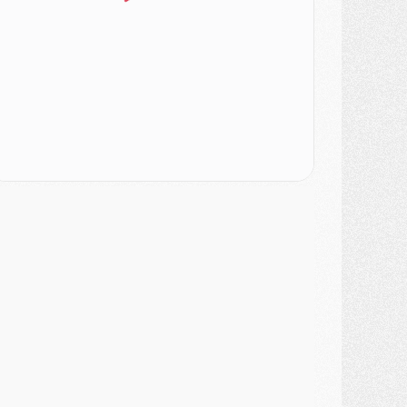
SAMEDI 01 AOÛT
ercato
- L'agent de Mika Godts confirme un accord avec le PSG
lub
- Quels numéros de maillot pour Akliouche et Digne au PSG ?
atch
- Un hommage prévu lors de Brest/PSG
ercato
- Le PSG et le Barça ont rendez-vous pour Ferran Torres
ercato
- Guéla Doué dans les listes du PSG
ercato
- Le transfert de Mika Godts au PSG en bonne voie
VENDREDI 31 JUILLET
atch
- Un diffuseur annoncé pour les deux premiers matchs amicaux du PSG
ercato
- Le transfert d'Akliouche au PSG bouclé, le montant se précise
lub
- Un retour majeur dans le groupe du PSG
lub
- [MAJ] Ndjantou et deux jeunes du PSG annoncés dans un tournoi U21
ercato
- L'étonnante piste Suzuki confirmée et onéreuse
JEUDI 30 JUILLET
élections
- Ancelotti fait le ménage au Brésil mais veut garder Marquinhos
ercato
- Le statu quo du milieu du PSG se précise
lub
- Le PSG plutôt que la FIFA pour Al-Khelaïfi, poussé par l'UEFA ?