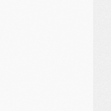
ercato
- Un troisième prêt bouclé par le PSG
LUNDI 27 JUILLET
odcast
- Podcast CulturePSG à 22h : Mercato (Barcola, Diomande, etc)
ercato
- La prolongation de Dembélé au PSG dans la dernière ligne droite
lub
- Le PSG a fait sa reprise avec... 9 joueurs
és. sociaux
- Les Portugais du PSG réunis pendant leurs vacances
ercato
- Le PSG avance sur la piste Suzuki
ercato
- Après Digne, un autre défenseur en approche au PSG ?
lub
- Une petite quinzaine de joueurs attendus pour la reprise de l'entraînement du PSG
DIMANCHE 26 JUILLET
ercato
- Le PSG lâche Diomande et tacle des demandes « totalement disproportionnés »
lub
- [Avant la reprise] Les tauliers de la saison passée
lub
- Barcola refuse de prolonger au PSG
ercato
- Luis Enrique derrière l'intérêt du PSG pour Rodri ?
ercato
- Le transfert de Kolo Muani enfin débloqué ?
ercato
- Le PSG n'est plus en pole pour Diomande, mais pas hors-jeu
SAMEDI 25 JUILLET