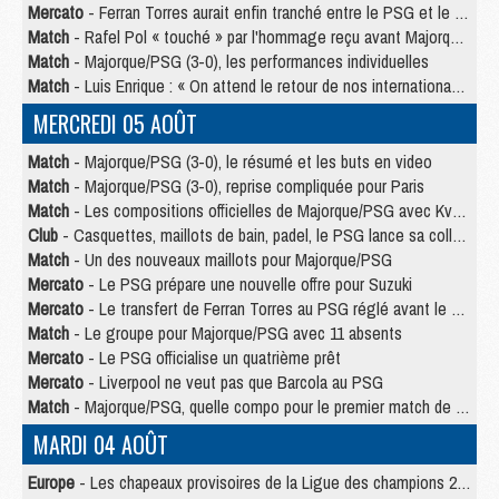
Mercato
- Ferran Torres aurait enfin tranché entre le PSG et le Barça
Match
- Rafel Pol « touché » par l'hommage reçu avant Majorque/PSG
Match
- Majorque/PSG (3-0), les performances individuelles
Match
- Luis Enrique : « On attend le retour de nos internationaux »
MERCREDI 05 AOÛT
Match
- Majorque/PSG (3-0), le résumé et les buts en video
Match
- Majorque/PSG (3-0), reprise compliquée pour Paris
Match
- Les compositions officielles de Majorque/PSG avec Kvara et de nombreux jeunes
Club
- Casquettes, maillots de bain, padel, le PSG lance sa collection été
Match
- Un des nouveaux maillots pour Majorque/PSG
Mercato
- Le PSG prépare une nouvelle offre pour Suzuki
Mercato
- Le transfert de Ferran Torres au PSG réglé avant le 12 août ?
Match
- Le groupe pour Majorque/PSG avec 11 absents
Mercato
- Le PSG officialise un quatrième prêt
Mercato
- Liverpool ne veut pas que Barcola au PSG
Match
- Majorque/PSG, quelle compo pour le premier match de la saison 2026/27 ?
MARDI 04 AOÛT
Europe
- Les chapeaux provisoires de la Ligue des champions 2026/27