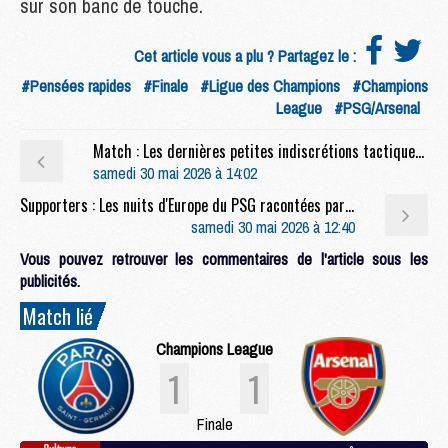
sur son banc de touche.
Cet article vous a plu ? Partagez le :
#Pensées rapides
#Finale
#Ligue des Champions
#Champions
League
#PSG/Arsenal
Match : Les dernières petites indiscrétions tactiques avant PSG/Arsenal
samedi 30 mai 2026 à 14:02
Supporters : Les nuits d'Europe du PSG racontées par ses supporters : les années Luis Enrique
samedi 30 mai 2026 à 12:40
Vous pouvez retrouver les commentaires de l'article sous les
publicités.
Match lié
Champions League
1
1
Finale