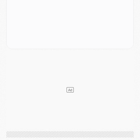
Mercato
- Le transfert de Kolo Muani à la Juventus est officiel
Mercato
- [MAJ] Le PSG a fait une grosse offre à Parme pour Suzuki
Mercato
- Le PSG a envoyé une première offre pour Mika Godts
Club
- Après Pacho, d'autres retours en vue
Mercato
- Changement de dernière minute pour Kolo Muani
SAMEDI 01 AOÛT
Mercato
- L'agent de Mika Godts confirme un accord avec le PSG
Club
- Quels numéros de maillot pour Akliouche et Digne au PSG ?
Match
- Un hommage prévu lors de Brest/PSG
Mercato
- Le PSG et le Barça ont rendez-vous pour Ferran Torres
Mercato
- Guéla Doué dans les listes du PSG
Mercato
- Le transfert de Mika Godts au PSG en bonne voie
VENDREDI 31 JUILLET
Match
- Un diffuseur annoncé pour les deux premiers matchs amicaux du PSG
Mercato
- Le transfert d'Akliouche au PSG bouclé, le montant se précise
Club
- Un retour majeur dans le groupe du PSG
Club
- [MAJ] Ndjantou et deux jeunes du PSG annoncés dans un tournoi U21
Mercato
- L'étonnante piste Suzuki confirmée et onéreuse