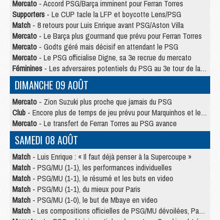
Mercato
- Accord PSG/Barça imminent pour Ferran Torres
Supporters
- Le CUP tacle la LFP et boycotte Lens/PSG
Match
- 8 retours pour Luis Enrique avant PSG/Aston Villa
Mercato
- Le Barça plus gourmand que prévu pour Ferran Torres
Mercato
- Godts géré mais décisif en attendant le PSG
Mercato
- Le PSG officialise Digne, sa 3e recrue du mercato
Féminines
- Les adversaires potentiels du PSG au 3e tour de la Ligue des Champions féminine
DIMANCHE 09 AOÛT
Mercato
- Zion Suzuki plus proche que jamais du PSG
Club
- Encore plus de temps de jeu prévu pour Marquinhos et les Portugais en Supercoupe
Mercato
- Le transfert de Ferran Torres au PSG avance
SAMEDI 08 AOÛT
Match
- Luis Enrique : « Il faut déjà penser à la Supercoupe »
Match
- PSG/MU (1-1), les performances individuelles
Match
- PSG/MU (1-1), le résumé et les buts en video
Match
- PSG/MU (1-1), du mieux pour Paris
Match
- PSG/MU (1-0), le but de Mbaye en video
Match
- Les compositions officielles de PSG/MU dévoilées, Pacho titulaire