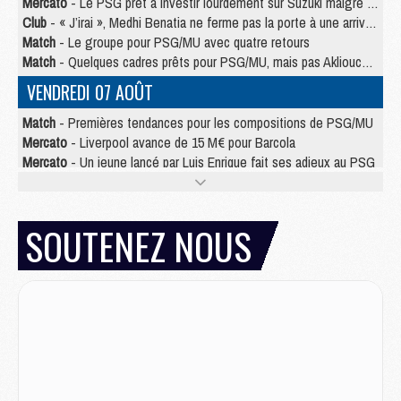
Mercato
- Le PSG prêt à investir lourdement sur Suzuki malgré Safonov et Chevalier
Club
- « J’irai », Medhi Benatia ne ferme pas la porte à une arrivée au PSG
Match
- Le groupe pour PSG/MU avec quatre retours
Match
- Quelques cadres prêts pour PSG/MU, mais pas Akliouche ?
VENDREDI 07 AOÛT
Match
- Premières tendances pour les compositions de PSG/MU
Mercato
- Liverpool avance de 15 M€ pour Barcola
Mercato
- Un jeune lancé par Luis Enrique fait ses adieux au PSG
Match
- PSG/MU, sur quelle chaine et à quelle heure regarder le match ?
Match
- Akliouche déjà à l'entraînement et concerné par PSG/MU ?
Match
- Les maillots de PSG/Aston Villa connus
SOUTENEZ NOUS
Mercato
- Le PSG va augmenter son offre pour Godts
Mercato
- Le PSG avait un autre plan pour Mbaye
Mercato
- Le tableau mercato du PSG (été 2026)
Mercato
- Le PSG officialise Akliouche, sa deuxième recrue de l’été
JEUDI 06 AOÛT
Europe
- Pourquoi le PSG redémarre 2026/27 au 4e rang du coefficient UEFA
Mercato
- Contrat de 7 ans et transfert record pour Diomandé loin du PSG
Club
- Du repos supplémentaire pour Hakimi