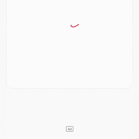
Match
- Aston Villa privé de sa recrue record face au PSG
Match
- Ndjantou après Majorque/PSG : « Je ne me mets pas de plafond »
Mercato
- La deuxième recrue du PSG arrive
Mercato
- Ferran Torres aurait enfin tranché entre le PSG et le Barça
Match
- Rafel Pol « touché » par l'hommage reçu avant Majorque/PSG
Match
- Majorque/PSG (3-0), les performances individuelles
Match
- Luis Enrique : « On attend le retour de nos internationaux »
MERCREDI 05 AOÛT
Match
- Majorque/PSG (3-0), le résumé et les buts en video
Match
- Majorque/PSG (3-0), reprise compliquée pour Paris
Match
- Les compositions officielles de Majorque/PSG avec Kvara et de nombreux jeunes
Club
- Casquettes, maillots de bain, padel, le PSG lance sa collection été
Match
- Un des nouveaux maillots pour Majorque/PSG
Mercato
- Le PSG prépare une nouvelle offre pour Suzuki
Mercato
- Le transfert de Ferran Torres au PSG réglé avant le 12 août ?
Match
- Le groupe pour Majorque/PSG avec 11 absents
Mercato
- Le PSG officialise un quatrième prêt
Mercato
- Liverpool ne veut pas que Barcola au PSG
Match
- Majorque/PSG, quelle compo pour le premier match de la saison 2026/27 ?