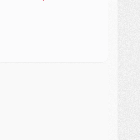
atch
- Podcast CulturePSG : Mercato (Godts, Suzuki, Akliouche, Barcola, etc)
ercato
- L'Ajax attend bien plus de 45M pour Mika Godts
lub
- Quatre retours importants dans le groupe du PSG, et un plus discret
ercato
- Ayari file en Ligue 2
lub
- Le PSG s'associe avec un géant de la tech
ercato
- Vu d'Italie, le transfert de Suzuki au PSG est bien engagé
ercato
- Ferran Torres ne serait pas à vendre, mais...
urope
- Gros coup dur pour Aston Villa avant de croiser le PSG
DIMANCHE 02 AOÛT
ercato
- Le transfert de Kolo Muani à la Juventus est officiel
ercato
- [MAJ] Le PSG a fait une grosse offre à Parme pour Suzuki
ercato
- Le PSG a envoyé une première offre pour Mika Godts
lub
- Après Pacho, d'autres retours en vue
ercato
- Changement de dernière minute pour Kolo Muani
SAMEDI 01 AOÛT
ercato
- L'agent de Mika Godts confirme un accord avec le PSG
lub
- Quels numéros de maillot pour Akliouche et Digne au PSG ?
atch
- Un hommage prévu lors de Brest/PSG