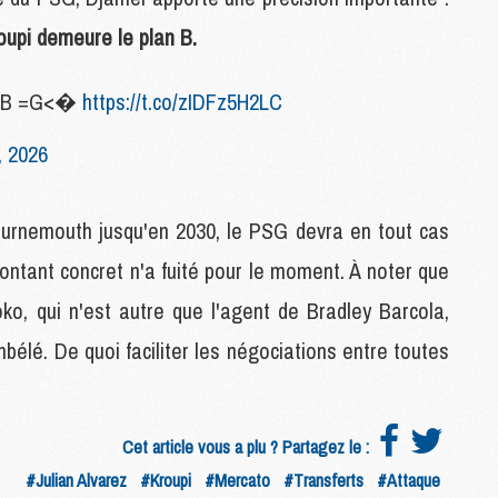
M
oupi demeure le plan B.
M
M
lan B =G<�
https://t.co/zIDFz5H2LC
M
, 2026
M
C
C
Bournemouth jusqu'en 2030, le PSG devra en tout cas
M
ntant concret n'a fuité pour le moment. À noter que
ko, qui n'est autre que l'agent de Bradley Barcola,
S
M
é. De quoi faciliter les négociations entre toutes
C
M
C
M
Cet article vous a plu ? Partagez le :
M
#Julian Alvarez
#Kroupi
#Mercato
#Transferts
#Attaque