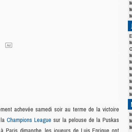
M
M
M
E
M
C
M
M
M
M
M
M
M
lement achevée samedi soir au terme de la victoire
M
 la
Champions League
sur la pelouse de la Puskas
M
M
à Paris dimanche, les joueurs de Luis Enrique ont