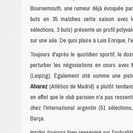
Bournemouth, une rumeur déjà évoquée pa
buts en 35 matches cette saison avec le c
sélections, 3 buts) présente un profil polyva
sur une aile. De quoi plaire à Luis Enrique, l'
Toujours d'après le quotidien sportif, le d
perturber les négociations en cours ave
(Leipzig). Également cité comme une piste
Alvarez
(Atlético de Madrid) a plutôt tendan
en effet que le club parisien n'a pas ressent
chez l'international argentin (51 sélections
Barça.
Insider toujours bien renseigné sur l'actual