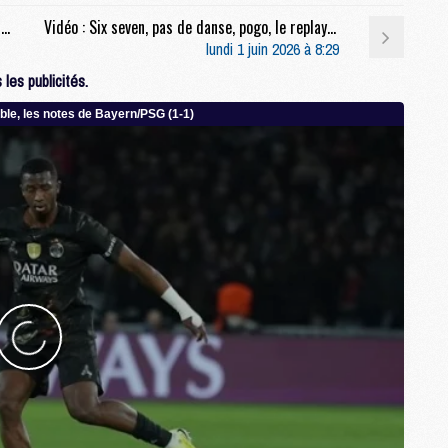
Mercato : Le PSG tout proche de boucler un transfert à 25 M€ ?
Vidéo : Six seven, pas de danse, pogo, le replay video des célébrations du PSG au Parc des Princes
M
lundi 1 juin 2026 à 8:29
M
les publicités.
M
M
M
M
M
M
C
M
M
F
C
M
P