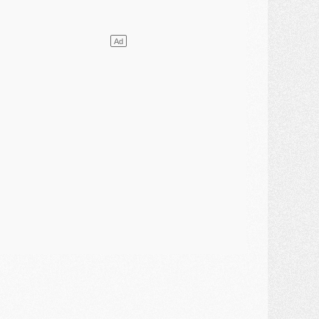
ercato
- Le PSG et le Barça ont rendez-vous pour Ferran Torres
ercato
- Guéla Doué dans les listes du PSG
ercato
- Le transfert de Mika Godts au PSG en bonne voie
VENDREDI 31 JUILLET
atch
- Un diffuseur annoncé pour les deux premiers matchs amicaux du PSG
ercato
- Le transfert d'Akliouche au PSG bouclé, le montant se précise
lub
- Un retour majeur dans le groupe du PSG
lub
- [MAJ] Ndjantou et deux jeunes du PSG annoncés dans un tournoi U21
ercato
- L'étonnante piste Suzuki confirmée et onéreuse
JEUDI 30 JUILLET
élections
- Ancelotti fait le ménage au Brésil mais veut garder Marquinhos
ercato
- Le statu quo du milieu du PSG se précise
lub
- Le PSG plutôt que la FIFA pour Al-Khelaïfi, poussé par l'UEFA ?
ercato
- Le PSG presserait Ferran Torres de se décider, deux pistes de secours
lub
- Déguisements, shopping, double scouting, Luis Campos dévoile ses méthodes
ercato
- Kroupi retiré du mercato
ercato
- Enfin une avancée dans le transfert d'Akliouche