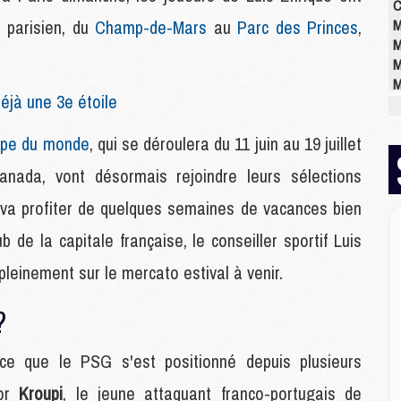
C
 parisien, du
Champ-de-Mars
au
Parc des Princes
,
M
M
M
M
déjà une 3e étoile
M
M
upe du monde
, qui se déroulera du 11 juin au 19 juillet
M
anada, vont désormais rejoindre leurs sélections
E
if va profiter de quelques semaines de vacances bien
P
b de la capitale française, le conseiller sportif Luis
C
D
leinement sur le mercato estival à venir.
M
M
?
M
M
e que le PSG s'est positionné depuis plusieurs
M
ior
Kroupi
, le jeune attaquant franco-portugais de