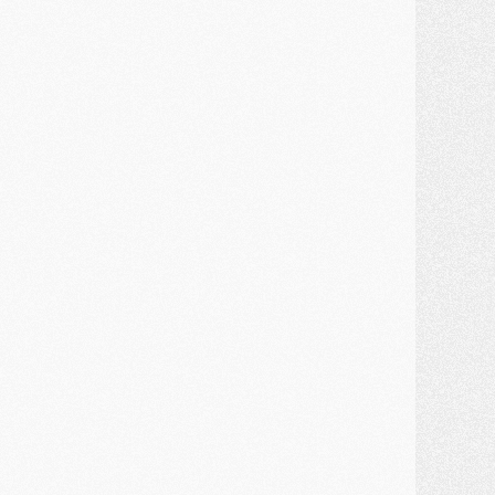
MERCREDI 29 JUILLET
ercato
- Ferran Torres priorité du PSG, mais ouvert à tout
ercato
- Première offre de Liverpool en approche pour Barcola
ercato
- Le montant du transfert de Kolo Muani se précise, la formule aussi
ercato
- Kolo Muani attendu en Italie, son transfert débloqué
ercato
- Monaco a encore repoussé une offre du PSG pour Akliouche
ercato
- Liverpool presque d'accord avec Barcola, le PSG pas du tout
ercato
- Moment décisif pour le transfert de Kolo Muani
MARDI 28 JUILLET
ercato
- Des intermédiaires ont tenté de relancer Diomande au PSG
lub
- Au moins neuf jeunes conviés à l'entraînement des pros
ercato
- Une partie du communiqué du PSG sur Diomande expliquée
ercato
- Barcola futur plus gros transfert de l'été ?
ormation
- Retour sur la saison des U17 du PSG en 7 chiffres clés
lub
- Le PSG connaît ses premiers matches de septembre
ercato
- Un troisième prêt bouclé par le PSG
LUNDI 27 JUILLET
odcast
- Podcast CulturePSG à 22h : Mercato (Barcola, Diomande, etc)