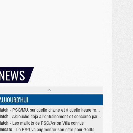
NEWS
AUJOURD'HUI
atch
- PSG/MU, sur quelle chaine et à quelle heure regarder le match ?
atch
- Akliouche déjà à l'entraînement et concerné par PSG/MU ?
atch
- Les maillots de PSG/Aston Villa connus
ercato
- Le PSG va augmenter son offre pour Godts