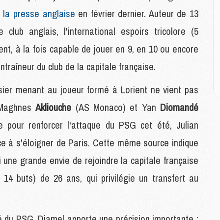
M
r
la presse anglaise
en février dernier. Auteur de 13
M
lub anglais, l'international espoirs tricolore (5
C
M
lent, à la fois capable de jouer en 9, en 10 ou encore
C
entraîneur du club de la capitale française.
M
M
E
ossier menant au joueur formé à Lorient ne vient pas
c Maghnes
Akliouche
(AS Monaco) et Yan
Diomandé
M
 pour renforcer l'attaque du PSG cet été, Julian
M
ce à s'éloigner de Paris. Cette même source indique
M
C
i une grande envie de rejoindre la capitale française
M
, 14 buts) de 26 ans, qui privilégie un transfert au
M
C
ité du PSG, Djamel apporte une précision importante :
M