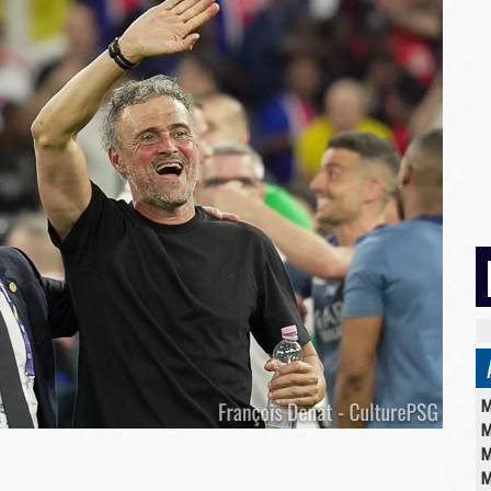
M
M
M
M