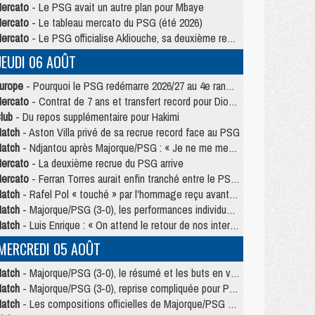
ercato
- Le PSG avait un autre plan pour Mbaye
ercato
- Le tableau mercato du PSG (été 2026)
ercato
- Le PSG officialise Akliouche, sa deuxième recrue de l’été
JEUDI 06 AOÛT
urope
- Pourquoi le PSG redémarre 2026/27 au 4e rang du coefficient UEFA
ercato
- Contrat de 7 ans et transfert record pour Diomandé loin du PSG
lub
- Du repos supplémentaire pour Hakimi
atch
- Aston Villa privé de sa recrue record face au PSG
atch
- Ndjantou après Majorque/PSG : « Je ne me mets pas de plafond »
ercato
- La deuxième recrue du PSG arrive
ercato
- Ferran Torres aurait enfin tranché entre le PSG et le Barça
atch
- Rafel Pol « touché » par l'hommage reçu avant Majorque/PSG
atch
- Majorque/PSG (3-0), les performances individuelles
atch
- Luis Enrique : « On attend le retour de nos internationaux »
MERCREDI 05 AOÛT
atch
- Majorque/PSG (3-0), le résumé et les buts en video
atch
- Majorque/PSG (3-0), reprise compliquée pour Paris
atch
- Les compositions officielles de Majorque/PSG avec Kvara et de nombreux jeunes