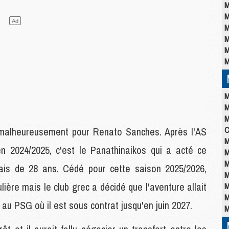
M
M
M
M
M
M
M
M
M
C
 malheureusement pour Renato Sanches. Après l'AS
M
 2024/2025, c'est le Panathinaikos qui a acté ce
M
M
ugais de 28 ans. Cédé pour cette saison 2025/2026,
M
lière mais le club grec a décidé que l'aventure allait
M
M
au PSG où il est sous contrat jusqu'en juin 2027.
M