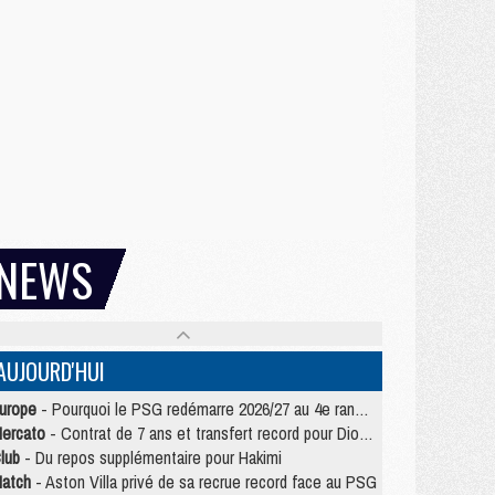
NEWS
AUJOURD'HUI
urope
- Pourquoi le PSG redémarre 2026/27 au 4e rang du coefficient UEFA
ercato
- Contrat de 7 ans et transfert record pour Diomandé loin du PSG
lub
- Du repos supplémentaire pour Hakimi
atch
- Aston Villa privé de sa recrue record face au PSG