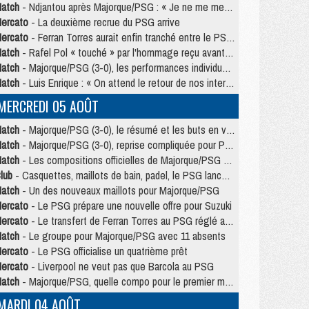
atch
- Ndjantou après Majorque/PSG : « Je ne me mets pas de plafond »
ercato
- La deuxième recrue du PSG arrive
ercato
- Ferran Torres aurait enfin tranché entre le PSG et le Barça
atch
- Rafel Pol « touché » par l'hommage reçu avant Majorque/PSG
atch
- Majorque/PSG (3-0), les performances individuelles
atch
- Luis Enrique : « On attend le retour de nos internationaux »
MERCREDI 05 AOÛT
atch
- Majorque/PSG (3-0), le résumé et les buts en video
atch
- Majorque/PSG (3-0), reprise compliquée pour Paris
atch
- Les compositions officielles de Majorque/PSG avec Kvara et de nombreux jeunes
lub
- Casquettes, maillots de bain, padel, le PSG lance sa collection été
atch
- Un des nouveaux maillots pour Majorque/PSG
ercato
- Le PSG prépare une nouvelle offre pour Suzuki
ercato
- Le transfert de Ferran Torres au PSG réglé avant le 12 août ?
atch
- Le groupe pour Majorque/PSG avec 11 absents
ercato
- Le PSG officialise un quatrième prêt
ercato
- Liverpool ne veut pas que Barcola au PSG
atch
- Majorque/PSG, quelle compo pour le premier match de la saison 2026/27 ?
MARDI 04 AOÛT