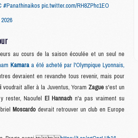
E
C
#Panathinaikos
pic.twitter.com/RH8ZPhc1EO
 2026
M
M
M
our
C
M
eurs au cours de la saison écoulée et un seul ne
ham
Kamara
a été acheté par l'Olympique Lyonnais,
M
utres devraient en revanche tous revenir, mais pour
C
M
ni
voudrait aller à la Juventus, Yoram
Zague
s'est un
M
M
y rester, Naoufel
El Hannach
n'a pas vraiment su
M
briel
Moscardo
devrait retrouver un club en Europe
M
M
C