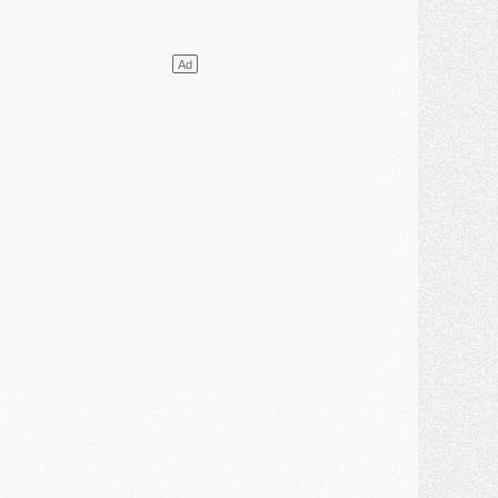
lub
- [MAJ] Ndjantou et deux jeunes du PSG annoncés dans un tournoi U21
ercato
- L'étonnante piste Suzuki confirmée et onéreuse
JEUDI 30 JUILLET
élections
- Ancelotti fait le ménage au Brésil mais veut garder Marquinhos
ercato
- Le statu quo du milieu du PSG se précise
lub
- Le PSG plutôt que la FIFA pour Al-Khelaïfi, poussé par l'UEFA ?
ercato
- Le PSG presserait Ferran Torres de se décider, deux pistes de secours
lub
- Déguisements, shopping, double scouting, Luis Campos dévoile ses méthodes
ercato
- Kroupi retiré du mercato
ercato
- Enfin une avancée dans le transfert d'Akliouche
MERCREDI 29 JUILLET
ercato
- Ferran Torres priorité du PSG, mais ouvert à tout
ercato
- Première offre de Liverpool en approche pour Barcola
ercato
- Le montant du transfert de Kolo Muani se précise, la formule aussi
ercato
- Kolo Muani attendu en Italie, son transfert débloqué
ercato
- Monaco a encore repoussé une offre du PSG pour Akliouche
ercato
- Liverpool presque d'accord avec Barcola, le PSG pas du tout
ercato
- Moment décisif pour le transfert de Kolo Muani