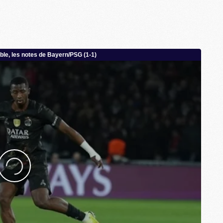
M
C
M
M
F
C
M
P
M
C
R
M
M
C