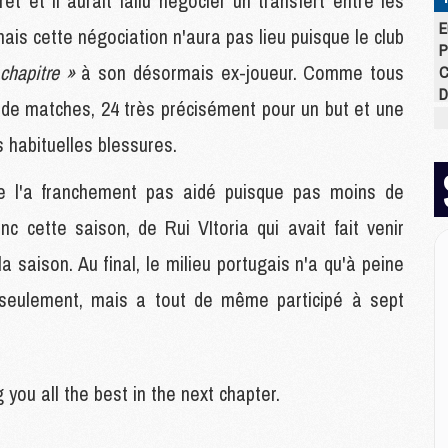
êt et il aurait fallu négocier un transfert entre les
E
ais cette négociation n'aura pas lieu puisque le club
P
 chapitre »
à son désormais ex-joueur. Comme tous
C
D
 de matches, 24 très précisément pour un but et une
M
M
s habituelles blessures.
M
M
s ne l'a franchement pas aidé puisque pas moins de
M
c cette saison, de Rui VItoria qui avait fait venir
M
 saison. Au final, le milieu portugais n'a qu'à peine
M
seulement, mais a tout de même participé à sept
M
C
M
C
you all the best in the next chapter.
M
M