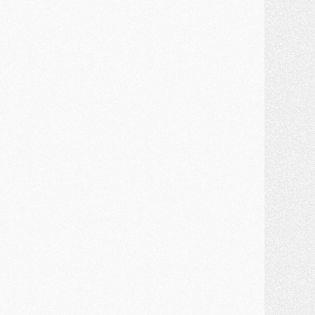
MARDI 28 JUILLET
ercato
- Des intermédiaires ont tenté de relancer Diomande au PSG
lub
- Au moins neuf jeunes conviés à l'entraînement des pros
ercato
- Une partie du communiqué du PSG sur Diomande expliquée
ercato
- Barcola futur plus gros transfert de l'été ?
ormation
- Retour sur la saison des U17 du PSG en 7 chiffres clés
lub
- Le PSG connaît ses premiers matches de septembre
ercato
- Un troisième prêt bouclé par le PSG
LUNDI 27 JUILLET
odcast
- Podcast CulturePSG à 22h : Mercato (Barcola, Diomande, etc)
ercato
- La prolongation de Dembélé au PSG dans la dernière ligne droite
lub
- Le PSG a fait sa reprise avec... 9 joueurs
és. sociaux
- Les Portugais du PSG réunis pendant leurs vacances
ercato
- Le PSG avance sur la piste Suzuki
ercato
- Après Digne, un autre défenseur en approche au PSG ?
lub
- Une petite quinzaine de joueurs attendus pour la reprise de l'entraînement du PSG
DIMANCHE 26 JUILLET