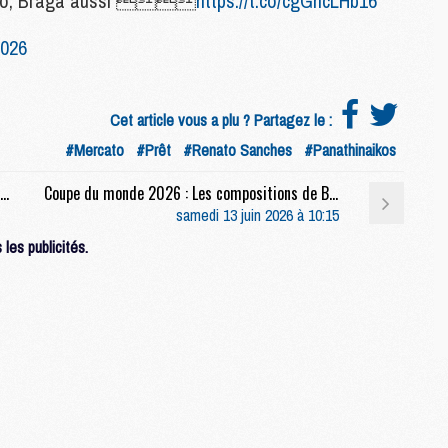
ardo, Braga aussi 
https://t.co/cgGncLHb16
C
M
2026
S
Cet article vous a plu ? Partagez le :
M
#Mercato
#Prêt
#Renato Sanches
#Panathinaikos
C
M
Formation : PSG/Clermont (finale U19), composition et lien streaming
Coupe du monde 2026 : Les compositions de Brésil/Maroc selon la presse
C
samedi 13 juin 2026 à 10:15
M
M
les publicités.
M
M
M
M
M
M
M