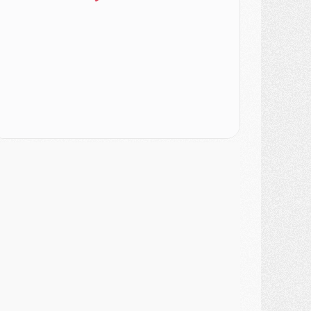
urope
- Gros coup dur pour Aston Villa avant de croiser le PSG
DIMANCHE 02 AOÛT
ercato
- Le transfert de Kolo Muani à la Juventus est officiel
ercato
- [MAJ] Le PSG a fait une grosse offre à Parme pour Suzuki
ercato
- Le PSG a envoyé une première offre pour Mika Godts
lub
- Après Pacho, d'autres retours en vue
ercato
- Changement de dernière minute pour Kolo Muani
SAMEDI 01 AOÛT
ercato
- L'agent de Mika Godts confirme un accord avec le PSG
lub
- Quels numéros de maillot pour Akliouche et Digne au PSG ?
atch
- Un hommage prévu lors de Brest/PSG
ercato
- Le PSG et le Barça ont rendez-vous pour Ferran Torres
ercato
- Guéla Doué dans les listes du PSG
ercato
- Le transfert de Mika Godts au PSG en bonne voie
VENDREDI 31 JUILLET
atch
- Un diffuseur annoncé pour les deux premiers matchs amicaux du PSG
ercato
- Le transfert d'Akliouche au PSG bouclé, le montant se précise
lub
- Un retour majeur dans le groupe du PSG