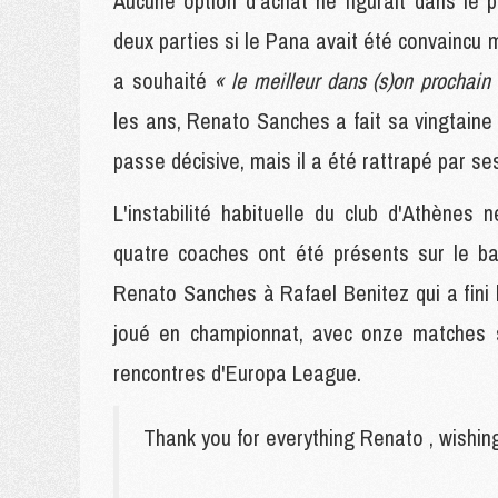
Aucune option d'achat ne figurait dans le pr
deux parties si le Pana avait été convaincu m
a souhaité
« le meilleur dans (s)on prochain
les ans, Renato Sanches a fait sa vingtaine
passe décisive, mais il a été rattrapé par se
L'instabilité habituelle du club d'Athène
quatre coaches ont été présents sur le ban
Renato Sanches à Rafael Benitez qui a fini la
joué en championnat, avec onze matches 
rencontres d'Europa League.
Thank you for everything Renato , wishing 