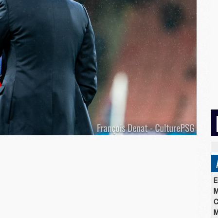
E
M
C
M