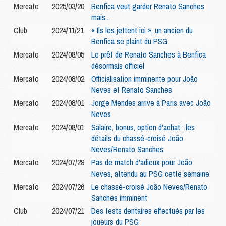
Mercato
2025/03/20
Benfica veut garder Renato Sanches
mais...
Club
2024/11/21
« Ils les jettent ici », un ancien du
Benfica se plaint du PSG
Mercato
2024/08/05
Le prêt de Renato Sanches à Benfica
désormais officiel
Mercato
2024/08/02
Officialisation imminente pour João
Neves et Renato Sanches
Mercato
2024/08/01
Jorge Mendes arrive à Paris avec João
Neves
Mercato
2024/08/01
Salaire, bonus, option d'achat : les
détails du chassé-croisé João
Neves/Renato Sanches
Mercato
2024/07/29
Pas de match d'adieux pour João
Neves, attendu au PSG cette semaine
Mercato
2024/07/26
Le chassé-croisé João Neves/Renato
Sanches imminent
Club
2024/07/21
Des tests dentaires effectués par les
joueurs du PSG