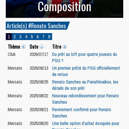
Composition
Article(s) #Renato Sanches
1
2
3
4
5
6
7
8
Thème
Date
Titre
Club
2026/07/17
Du prêt au loft pour quatre joueurs du
PSG ?
Mercato
2026/06/13
Un premier prêté du PSG officiellement
de retour
Mercato
2025/08/25
Renato Sanches au Panathinaïkos, les
détails de son prêt
Mercato
2025/08/22
Nouveau rebondissement pour Renato
Sanches
Mercato
2025/08/21
Revirement confirmé pour Renato
Sanches
Mercato
2025/08/20
Une belle option d'achat évoquée pour