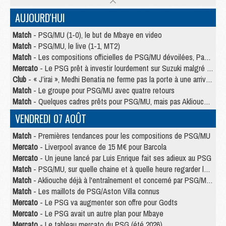
AUJOURD'HUI
Match
- PSG/MU (1-0), le but de Mbaye en video
Match
- PSG/MU, le live (1-1, MT2)
Match
- Les compositions officielles de PSG/MU dévoilées, Pacho titulaire
Mercato
- Le PSG prêt à investir lourdement sur Suzuki malgré Safonov et Chevalier
Club
- « J’irai », Medhi Benatia ne ferme pas la porte à une arrivée au PSG
Match
- Le groupe pour PSG/MU avec quatre retours
Match
- Quelques cadres prêts pour PSG/MU, mais pas Akliouche ?
VENDREDI 07 AOÛT
Match
- Premières tendances pour les compositions de PSG/MU
Mercato
- Liverpool avance de 15 M€ pour Barcola
Mercato
- Un jeune lancé par Luis Enrique fait ses adieux au PSG
Match
- PSG/MU, sur quelle chaine et à quelle heure regarder le match ?
Match
- Akliouche déjà à l'entraînement et concerné par PSG/MU ?
Match
- Les maillots de PSG/Aston Villa connus
Mercato
- Le PSG va augmenter son offre pour Godts
Mercato
- Le PSG avait un autre plan pour Mbaye
Mercato
- Le tableau mercato du PSG (été 2026)