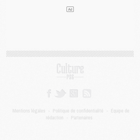
Mercato
- L'Ajax attend bien plus de 45M pour Mika Godts
Club
- Quatre retours importants dans le groupe du PSG, et un plus discret
Mercato
- Ayari file en Ligue 2
Club
- Le PSG s'associe avec un géant de la tech
Mercato
- Vu d'Italie, le transfert de Suzuki au PSG est bien engagé
Mercato
- Ferran Torres ne serait pas à vendre, mais...
Europe
- Gros coup dur pour Aston Villa avant de croiser le PSG
DIMANCHE 02 AOÛT
Mercato
- Le transfert de Kolo Muani à la Juventus est officiel
Mercato
- [MAJ] Le PSG a fait une grosse offre à Parme pour Suzuki
Mercato
- Le PSG a envoyé une première offre pour Mika Godts
Club
- Après Pacho, d'autres retours en vue
Mercato
- Changement de dernière minute pour Kolo Muani
SAMEDI 01 AOÛT
Mentions légales
-
Politique de confidentialité
-
Équipe de
Mercato
- L'agent de Mika Godts confirme un accord avec le PSG
rédaction
-
Partenaires
Club
- Quels numéros de maillot pour Akliouche et Digne au PSG ?
Match
- Un hommage prévu lors de Brest/PSG
Mercato
- Le PSG et le Barça ont rendez-vous pour Ferran Torres