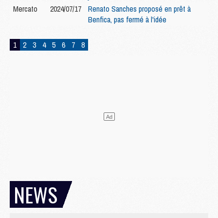
Mercato
2024/07/17
Renato Sanches proposé en prêt à
Benfica, pas fermé à l'idée
1
2
3
4
5
6
7
8
NEWS