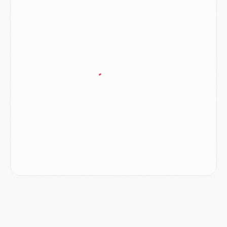
Mercato
- Le PSG prépare une nouvelle offre pour Suzuki
Mercato
- Le transfert de Ferran Torres au PSG réglé avant le 12 août ?
Match
- Le groupe pour Majorque/PSG avec 11 absents
Mercato
- Le PSG officialise un quatrième prêt
Mercato
- Liverpool ne veut pas que Barcola au PSG
Match
- Majorque/PSG, quelle compo pour le premier match de la saison 2026/27 ?
MARDI 04 AOÛT
Europe
- Les chapeaux provisoires de la Ligue des champions 2026/27
Podcast
- Podcast CulturePSG : Akliouche présenté par un fan de Monaco
Club
- Le PSG dévoile sa première collection d'entraînement pour 2026/2027
Discipline
- Un arbitre inattendu, mais porte-bonheur pour Lens/PSG
Match
- Majorque/PSG, sur quelle chaine et à quelle heure regarder le match ?
Mercato
- Le plan du PSG pour Suzuki et Chevalier se précise
Mercato
- L'Ajax refuse la première offre du PSG pour Godts
Mercato
- Le PSG veut accélérer, Ferran Torres temporise
Mercato
- Liverpool encore très loin du compte pour Barcola
LUNDI 03 AOÛT
Match
- Podcast CulturePSG : Mercato (Godts, Suzuki, Akliouche, Barcola, etc)