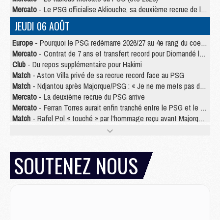
Mercato
- Le PSG officialise Akliouche, sa deuxième recrue de l’été
JEUDI 06 AOÛT
Europe
- Pourquoi le PSG redémarre 2026/27 au 4e rang du coefficient UEFA
Mercato
- Contrat de 7 ans et transfert record pour Diomandé loin du PSG
Club
- Du repos supplémentaire pour Hakimi
Match
- Aston Villa privé de sa recrue record face au PSG
Match
- Ndjantou après Majorque/PSG : « Je ne me mets pas de plafond »
Mercato
- La deuxième recrue du PSG arrive
Mercato
- Ferran Torres aurait enfin tranché entre le PSG et le Barça
Match
- Rafel Pol « touché » par l'hommage reçu avant Majorque/PSG
Match
- Majorque/PSG (3-0), les performances individuelles
Match
- Luis Enrique : « On attend le retour de nos internationaux »
MERCREDI 05 AOÛT
SOUTENEZ NOUS
Match
- Majorque/PSG (3-0), le résumé et les buts en video
Match
- Majorque/PSG (3-0), reprise compliquée pour Paris
Match
- Les compositions officielles de Majorque/PSG avec Kvara et de nombreux jeunes
Club
- Casquettes, maillots de bain, padel, le PSG lance sa collection été
Match
- Un des nouveaux maillots pour Majorque/PSG