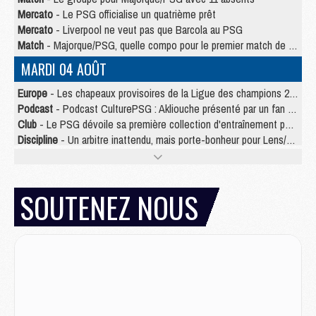
Mercato
- Le PSG officialise un quatrième prêt
Mercato
- Liverpool ne veut pas que Barcola au PSG
Match
- Majorque/PSG, quelle compo pour le premier match de la saison 2026/27 ?
MARDI 04 AOÛT
Europe
- Les chapeaux provisoires de la Ligue des champions 2026/27
Podcast
- Podcast CulturePSG : Akliouche présenté par un fan de Monaco
Club
- Le PSG dévoile sa première collection d'entraînement pour 2026/2027
Discipline
- Un arbitre inattendu, mais porte-bonheur pour Lens/PSG
Match
- Majorque/PSG, sur quelle chaine et à quelle heure regarder le match ?
Mercato
- Le plan du PSG pour Suzuki et Chevalier se précise
Mercato
- Le tableau mercato du PSG (été 2026)
SOUTENEZ NOUS
Mercato
- L'Ajax refuse la première offre du PSG pour Godts
Mercato
- Le PSG veut accélérer, Ferran Torres temporise
Mercato
- Liverpool encore très loin du compte pour Barcola
LUNDI 03 AOÛT
Match
- Podcast CulturePSG : Mercato (Godts, Suzuki, Akliouche, Barcola, etc)
Mercato
- L'Ajax attend bien plus de 45M pour Mika Godts
Club
- Quatre retours importants dans le groupe du PSG, et un plus discret