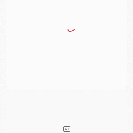
Mercato
- Ayari file en Ligue 2
Club
- Le PSG s'associe avec un géant de la tech
Mercato
- Vu d'Italie, le transfert de Suzuki au PSG est bien engagé
Mercato
- Ferran Torres ne serait pas à vendre, mais...
Europe
- Gros coup dur pour Aston Villa avant de croiser le PSG
DIMANCHE 02 AOÛT
Mercato
- Le transfert de Kolo Muani à la Juventus est officiel
Mercato
- [MAJ] Le PSG a fait une grosse offre à Parme pour Suzuki
Mercato
- Le PSG a envoyé une première offre pour Mika Godts
Club
- Après Pacho, d'autres retours en vue
Mercato
- Changement de dernière minute pour Kolo Muani
SAMEDI 01 AOÛT
Mercato
- L'agent de Mika Godts confirme un accord avec le PSG
Club
- Quels numéros de maillot pour Akliouche et Digne au PSG ?
Match
- Un hommage prévu lors de Brest/PSG
Mercato
- Le PSG et le Barça ont rendez-vous pour Ferran Torres
Mercato
- Guéla Doué dans les listes du PSG
Mercato
- Le transfert de Mika Godts au PSG en bonne voie