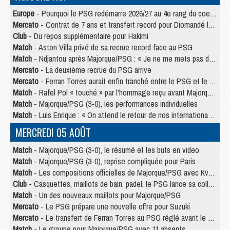
Europe
- Pourquoi le PSG redémarre 2026/27 au 4e rang du coefficient UEFA
Mercato
- Contrat de 7 ans et transfert record pour Diomandé loin du PSG
Club
- Du repos supplémentaire pour Hakimi
Match
- Aston Villa privé de sa recrue record face au PSG
Match
- Ndjantou après Majorque/PSG : « Je ne me mets pas de plafond »
Mercato
- La deuxième recrue du PSG arrive
Mercato
- Ferran Torres aurait enfin tranché entre le PSG et le Barça
Match
- Rafel Pol « touché » par l'hommage reçu avant Majorque/PSG
Match
- Majorque/PSG (3-0), les performances individuelles
Match
- Luis Enrique : « On attend le retour de nos internationaux »
MERCREDI 05 AOÛT
Match
- Majorque/PSG (3-0), le résumé et les buts en video
Match
- Majorque/PSG (3-0), reprise compliquée pour Paris
Match
- Les compositions officielles de Majorque/PSG avec Kvara et de nombreux jeunes
Club
- Casquettes, maillots de bain, padel, le PSG lance sa collection été
Match
- Un des nouveaux maillots pour Majorque/PSG
Mercato
- Le PSG prépare une nouvelle offre pour Suzuki
Mercato
- Le transfert de Ferran Torres au PSG réglé avant le 12 août ?
Match
- Le groupe pour Majorque/PSG avec 11 absents