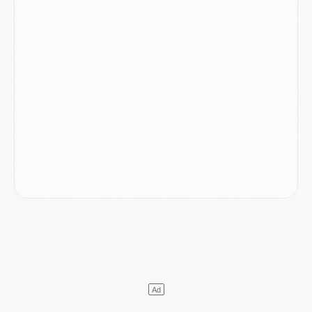
LUNDI 03 AOÛT
Match
- Podcast CulturePSG : Mercato (Godts, Suzuki, Akliouche, Barcola, etc)
Mercato
- L'Ajax attend bien plus de 45M pour Mika Godts
Club
- Quatre retours importants dans le groupe du PSG, et un plus discret
Mercato
- Ayari file en Ligue 2
Club
- Le PSG s'associe avec un géant de la tech
Mercato
- Vu d'Italie, le transfert de Suzuki au PSG est bien engagé
Mercato
- Ferran Torres ne serait pas à vendre, mais...
Europe
- Gros coup dur pour Aston Villa avant de croiser le PSG
DIMANCHE 02 AOÛT
Mercato
- Le transfert de Kolo Muani à la Juventus est officiel
Mercato
- [MAJ] Le PSG a fait une grosse offre à Parme pour Suzuki
Mercato
- Le PSG a envoyé une première offre pour Mika Godts
Club
- Après Pacho, d'autres retours en vue
Mercato
- Changement de dernière minute pour Kolo Muani
SAMEDI 01 AOÛT
Mercato
- L'agent de Mika Godts confirme un accord avec le PSG
Club
- Quels numéros de maillot pour Akliouche et Digne au PSG ?