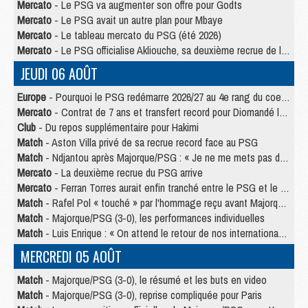
Mercato
- Le PSG va augmenter son offre pour Godts
Mercato
- Le PSG avait un autre plan pour Mbaye
Mercato
- Le tableau mercato du PSG (été 2026)
Mercato
- Le PSG officialise Akliouche, sa deuxième recrue de l’été
JEUDI 06 AOÛT
Europe
- Pourquoi le PSG redémarre 2026/27 au 4e rang du coefficient UEFA
Mercato
- Contrat de 7 ans et transfert record pour Diomandé loin du PSG
Club
- Du repos supplémentaire pour Hakimi
Match
- Aston Villa privé de sa recrue record face au PSG
Match
- Ndjantou après Majorque/PSG : « Je ne me mets pas de plafond »
Mercato
- La deuxième recrue du PSG arrive
Mercato
- Ferran Torres aurait enfin tranché entre le PSG et le Barça
Match
- Rafel Pol « touché » par l'hommage reçu avant Majorque/PSG
Match
- Majorque/PSG (3-0), les performances individuelles
Match
- Luis Enrique : « On attend le retour de nos internationaux »
MERCREDI 05 AOÛT
Match
- Majorque/PSG (3-0), le résumé et les buts en video
Match
- Majorque/PSG (3-0), reprise compliquée pour Paris