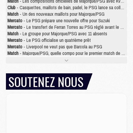
Match
- Les compositions officielles de Majorque/PSG avec Kvara et de nombreux jeunes
Club
- Casquettes, maillots de bain, padel, le PSG lance sa collection été
Match
- Un des nouveaux maillots pour Majorque/PSG
Mercato
- Le PSG prépare une nouvelle offre pour Suzuki
Mercato
- Le transfert de Ferran Torres au PSG réglé avant le 12 août ?
Match
- Le groupe pour Majorque/PSG avec 11 absents
Mercato
- Le PSG officialise un quatrième prêt
Mercato
- Liverpool ne veut pas que Barcola au PSG
Match
- Majorque/PSG, quelle compo pour le premier match de la saison 2026/27 ?
MARDI 04 AOÛT
Europe
- Les chapeaux provisoires de la Ligue des champions 2026/27
SOUTENEZ NOUS
Podcast
- Podcast CulturePSG : Akliouche présenté par un fan de Monaco
Club
- Le PSG dévoile sa première collection d'entraînement pour 2026/2027
Discipline
- Un arbitre inattendu, mais porte-bonheur pour Lens/PSG
Match
- Majorque/PSG, sur quelle chaine et à quelle heure regarder le match ?
Mercato
- Le plan du PSG pour Suzuki et Chevalier se précise
Mercato
- L'Ajax refuse la première offre du PSG pour Godts
Mercato
- Le PSG veut accélérer, Ferran Torres temporise
Mercato
- Liverpool encore très loin du compte pour Barcola