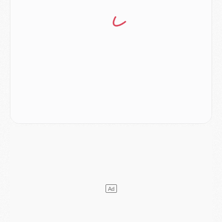
Mercato
- Le PSG veut accélérer, Ferran Torres temporise
Mercato
- Liverpool encore très loin du compte pour Barcola
LUNDI 03 AOÛT
Match
- Podcast CulturePSG : Mercato (Godts, Suzuki, Akliouche, Barcola, etc)
Mercato
- L'Ajax attend bien plus de 45M pour Mika Godts
Club
- Quatre retours importants dans le groupe du PSG, et un plus discret
Mercato
- Ayari file en Ligue 2
Club
- Le PSG s'associe avec un géant de la tech
Mercato
- Vu d'Italie, le transfert de Suzuki au PSG est bien engagé
Mercato
- Ferran Torres ne serait pas à vendre, mais...
Europe
- Gros coup dur pour Aston Villa avant de croiser le PSG
DIMANCHE 02 AOÛT
Mercato
- Le transfert de Kolo Muani à la Juventus est officiel
Mercato
- [MAJ] Le PSG a fait une grosse offre à Parme pour Suzuki
Mercato
- Le PSG a envoyé une première offre pour Mika Godts
Club
- Après Pacho, d'autres retours en vue
Mercato
- Changement de dernière minute pour Kolo Muani
SAMEDI 01 AOÛT