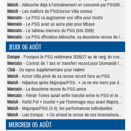
Match
- Akliouche déjà à l'entraînement et concerné par PSG/MU ?
Match
- Les maillots de PSG/Aston Villa connus
Mercato
- Le PSG va augmenter son offre pour Godts
Mercato
- Le PSG avait un autre plan pour Mbaye
Mercato
- Le tableau mercato du PSG (été 2026)
Mercato
- Le PSG officialise Akliouche, sa deuxième recrue de l’été
JEUDI 06 AOÛT
Europe
- Pourquoi le PSG redémarre 2026/27 au 4e rang du coefficient UEFA
Mercato
- Contrat de 7 ans et transfert record pour Diomandé loin du PSG
Club
- Du repos supplémentaire pour Hakimi
Match
- Aston Villa privé de sa recrue record face au PSG
Match
- Ndjantou après Majorque/PSG : « Je ne me mets pas de plafond »
Mercato
- La deuxième recrue du PSG arrive
Mercato
- Ferran Torres aurait enfin tranché entre le PSG et le Barça
Match
- Rafel Pol « touché » par l'hommage reçu avant Majorque/PSG
Match
- Majorque/PSG (3-0), les performances individuelles
Match
- Luis Enrique : « On attend le retour de nos internationaux »
MERCREDI 05 AOÛT