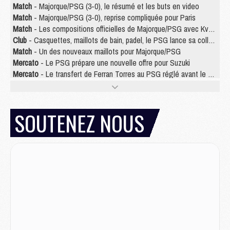
Match
- Majorque/PSG (3-0), le résumé et les buts en video
Match
- Majorque/PSG (3-0), reprise compliquée pour Paris
Match
- Les compositions officielles de Majorque/PSG avec Kvara et de nombreux jeunes
Club
- Casquettes, maillots de bain, padel, le PSG lance sa collection été
Match
- Un des nouveaux maillots pour Majorque/PSG
Mercato
- Le PSG prépare une nouvelle offre pour Suzuki
Mercato
- Le transfert de Ferran Torres au PSG réglé avant le 12 août ?
Match
- Le groupe pour Majorque/PSG avec 11 absents
Mercato
- Le PSG officialise un quatrième prêt
Mercato
- Liverpool ne veut pas que Barcola au PSG
SOUTENEZ NOUS
Match
- Majorque/PSG, quelle compo pour le premier match de la saison 2026/27 ?
MARDI 04 AOÛT
Europe
- Les chapeaux provisoires de la Ligue des champions 2026/27
Podcast
- Podcast CulturePSG : Akliouche présenté par un fan de Monaco
Club
- Le PSG dévoile sa première collection d'entraînement pour 2026/2027
Discipline
- Un arbitre inattendu, mais porte-bonheur pour Lens/PSG
Match
- Majorque/PSG, sur quelle chaine et à quelle heure regarder le match ?
Mercato
- Le plan du PSG pour Suzuki et Chevalier se précise
Mercato
- L'Ajax refuse la première offre du PSG pour Godts