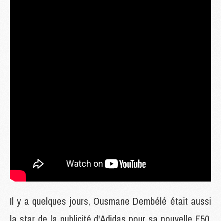
Il y a quelques jours, Ousmane Dembélé était aussi
la star de la publicité d'Adidas pour sa nouvelle F50,