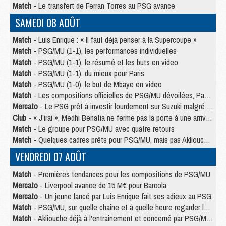
Match
- Le transfert de Ferran Torres au PSG avance
SAMEDI 08 AOÛT
Match
- Luis Enrique : « Il faut déjà penser à la Supercoupe »
Match
- PSG/MU (1-1), les performances individuelles
Match
- PSG/MU (1-1), le résumé et les buts en video
Match
- PSG/MU (1-1), du mieux pour Paris
Match
- PSG/MU (1-0), le but de Mbaye en video
Match
- Les compositions officielles de PSG/MU dévoilées, Pacho titulaire
Mercato
- Le PSG prêt à investir lourdement sur Suzuki malgré Safonov et Chevalier
Club
- « J’irai », Medhi Benatia ne ferme pas la porte à une arrivée au PSG
Match
- Le groupe pour PSG/MU avec quatre retours
Match
- Quelques cadres prêts pour PSG/MU, mais pas Akliouche ?
VENDREDI 07 AOÛT
Match
- Premières tendances pour les compositions de PSG/MU
Mercato
- Liverpool avance de 15 M€ pour Barcola
Mercato
- Un jeune lancé par Luis Enrique fait ses adieux au PSG
Match
- PSG/MU, sur quelle chaine et à quelle heure regarder le match ?
Match
- Akliouche déjà à l'entraînement et concerné par PSG/MU ?