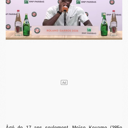
Âgé de 17 ans seulement, Moïse Kouame (385e