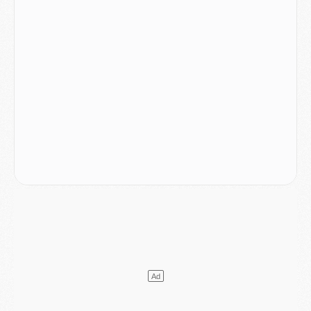
Match
- Majorque/PSG (3-0), reprise compliquée pour Paris
Match
- Les compositions officielles de Majorque/PSG avec Kvara et de nombreux jeunes
Club
- Casquettes, maillots de bain, padel, le PSG lance sa collection été
Match
- Un des nouveaux maillots pour Majorque/PSG
Mercato
- Le PSG prépare une nouvelle offre pour Suzuki
Mercato
- Le transfert de Ferran Torres au PSG réglé avant le 12 août ?
Match
- Le groupe pour Majorque/PSG avec 11 absents
Mercato
- Le PSG officialise un quatrième prêt
Mercato
- Liverpool ne veut pas que Barcola au PSG
Match
- Majorque/PSG, quelle compo pour le premier match de la saison 2026/27 ?
MARDI 04 AOÛT
Europe
- Les chapeaux provisoires de la Ligue des champions 2026/27
Podcast
- Podcast CulturePSG : Akliouche présenté par un fan de Monaco
Club
- Le PSG dévoile sa première collection d'entraînement pour 2026/2027
Discipline
- Un arbitre inattendu, mais porte-bonheur pour Lens/PSG
Match
- Majorque/PSG, sur quelle chaine et à quelle heure regarder le match ?
Mercato
- Le plan du PSG pour Suzuki et Chevalier se précise
Mercato
- L'Ajax refuse la première offre du PSG pour Godts
Mercato
- Le PSG veut accélérer, Ferran Torres temporise
Mercato
- Liverpool encore très loin du compte pour Barcola