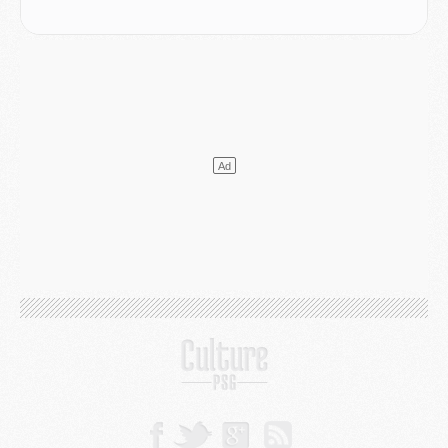
Discipline
- Un arbitre inattendu, mais porte-bonheur pour Lens/PSG
Match
- Majorque/PSG, sur quelle chaine et à quelle heure regarder le match ?
Mercato
- Le plan du PSG pour Suzuki et Chevalier se précise
Mercato
- L'Ajax refuse la première offre du PSG pour Godts
Mercato
- Le PSG veut accélérer, Ferran Torres temporise
Mercato
- Liverpool encore très loin du compte pour Barcola
LUNDI 03 AOÛT
Match
- Podcast CulturePSG : Mercato (Godts, Suzuki, Akliouche, Barcola, etc)
Mercato
- L'Ajax attend bien plus de 45M pour Mika Godts
Club
- Quatre retours importants dans le groupe du PSG, et un plus discret
Mercato
- Ayari file en Ligue 2
Club
- Le PSG s'associe avec un géant de la tech
Mercato
- Vu d'Italie, le transfert de Suzuki au PSG est bien engagé
Mercato
- Ferran Torres ne serait pas à vendre, mais...
Europe
- Gros coup dur pour Aston Villa avant de croiser le PSG
DIMANCHE 02 AOÛT
Mercato
- Le transfert de Kolo Muani à la Juventus est officiel
Mercato
- [MAJ] Le PSG a fait une grosse offre à Parme pour Suzuki