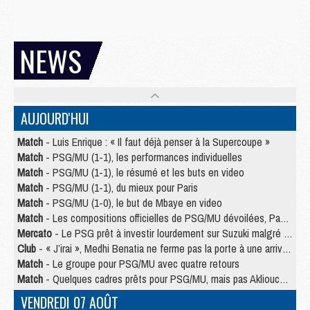
NEWS
AUJOURD'HUI
Match
- Luis Enrique : « Il faut déjà penser à la Supercoupe »
Match
- PSG/MU (1-1), les performances individuelles
Match
- PSG/MU (1-1), le résumé et les buts en video
Match
- PSG/MU (1-1), du mieux pour Paris
Match
- PSG/MU (1-0), le but de Mbaye en video
Match
- Les compositions officielles de PSG/MU dévoilées, Pacho titulaire
Mercato
- Le PSG prêt à investir lourdement sur Suzuki malgré Safonov et Chevalier
Club
- « J’irai », Medhi Benatia ne ferme pas la porte à une arrivée au PSG
Match
- Le groupe pour PSG/MU avec quatre retours
Match
- Quelques cadres prêts pour PSG/MU, mais pas Akliouche ?
VENDREDI 07 AOÛT