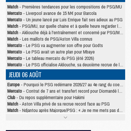
Match
- Premières tendances pour les compositions de PSG/MU
Mercato
- Liverpool avance de 15 M€ pour Barcola
Mercato
- Un jeune lancé par Luis Enrique fait ses adieux au PSG
Match
- PSG/MU, sur quelle chaine et à quelle heure regarder le match ?
Match
- Akliouche déjà à l'entraînement et concerné par PSG/MU ?
Match
- Les maillots de PSG/Aston Villa connus
Mercato
- Le PSG va augmenter son offre pour Godts
Mercato
- Le PSG avait un autre plan pour Mbaye
Mercato
- Le tableau mercato du PSG (été 2026)
Mercato
- Le PSG officialise Akliouche, sa deuxième recrue de l’été
JEUDI 06 AOÛT
Europe
- Pourquoi le PSG redémarre 2026/27 au 4e rang du coefficient UEFA
Mercato
- Contrat de 7 ans et transfert record pour Diomandé loin du PSG
Club
- Du repos supplémentaire pour Hakimi
Match
- Aston Villa privé de sa recrue record face au PSG
Match
- Ndjantou après Majorque/PSG : « Je ne me mets pas de plafond »
Mercato
- La deuxième recrue du PSG arrive
Mercato
- Ferran Torres aurait enfin tranché entre le PSG et le Barça
Match
- Rafel Pol « touché » par l'hommage reçu avant Majorque/PSG