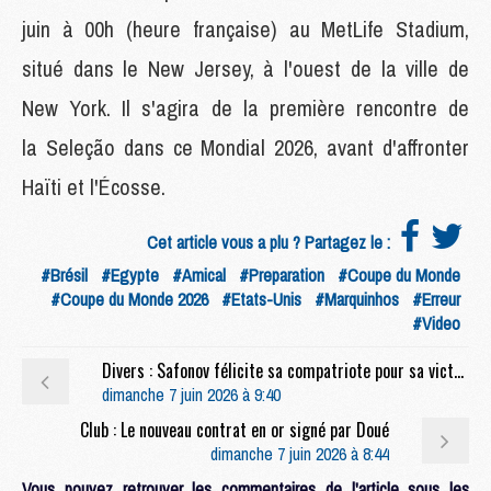
juin à 00h (heure française) au MetLife Stadium,
situé dans le New Jersey, à l'ouest de la ville de
New York. Il s'agira de la première rencontre de
la Seleção dans ce Mondial 2026, avant d'affronter
Haïti et l'Écosse.
Cet article vous a plu ? Partagez le :
#Brésil
#Egypte
#Amical
#Preparation
#Coupe du Monde
#Coupe du Monde 2026
#Etats-Unis
#Marquinhos
#Erreur
#Video
Divers : Safonov félicite sa compatriote pour sa victoire à Roland-Garros
dimanche 7 juin 2026 à 9:40
Club : Le nouveau contrat en or signé par Doué
dimanche 7 juin 2026 à 8:44
Vous pouvez retrouver les commentaires de l'article sous les