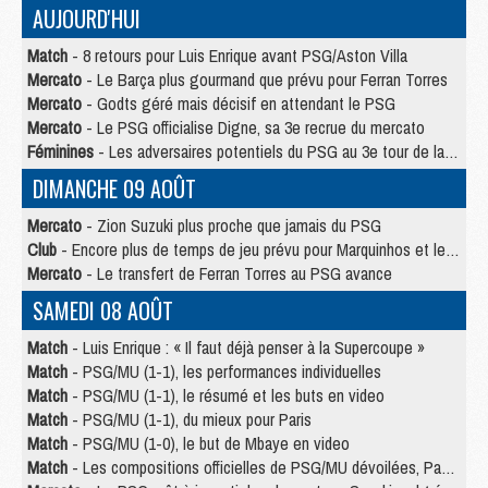
AUJOURD'HUI
Match
- 8 retours pour Luis Enrique avant PSG/Aston Villa
Mercato
- Le Barça plus gourmand que prévu pour Ferran Torres
Mercato
- Godts géré mais décisif en attendant le PSG
Mercato
- Le PSG officialise Digne, sa 3e recrue du mercato
Féminines
- Les adversaires potentiels du PSG au 3e tour de la Ligue des Champions féminine
DIMANCHE 09 AOÛT
Mercato
- Zion Suzuki plus proche que jamais du PSG
Club
- Encore plus de temps de jeu prévu pour Marquinhos et les Portugais en Supercoupe
Mercato
- Le transfert de Ferran Torres au PSG avance
SAMEDI 08 AOÛT
Match
- Luis Enrique : « Il faut déjà penser à la Supercoupe »
Match
- PSG/MU (1-1), les performances individuelles
Match
- PSG/MU (1-1), le résumé et les buts en video
Match
- PSG/MU (1-1), du mieux pour Paris
Match
- PSG/MU (1-0), le but de Mbaye en video
Match
- Les compositions officielles de PSG/MU dévoilées, Pacho titulaire