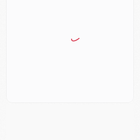
Match
- Aston Villa privé de sa recrue record face au PSG
Match
- Ndjantou après Majorque/PSG : « Je ne me mets pas de plafond »
Mercato
- La deuxième recrue du PSG arrive
Mercato
- Ferran Torres aurait enfin tranché entre le PSG et le Barça
Match
- Rafel Pol « touché » par l'hommage reçu avant Majorque/PSG
Match
- Majorque/PSG (3-0), les performances individuelles
Match
- Luis Enrique : « On attend le retour de nos internationaux »
MERCREDI 05 AOÛT
Match
- Majorque/PSG (3-0), le résumé et les buts en video
Match
- Majorque/PSG (3-0), reprise compliquée pour Paris
Match
- Les compositions officielles de Majorque/PSG avec Kvara et de nombreux jeunes
Club
- Casquettes, maillots de bain, padel, le PSG lance sa collection été
Match
- Un des nouveaux maillots pour Majorque/PSG
Mercato
- Le PSG prépare une nouvelle offre pour Suzuki
Mercato
- Le transfert de Ferran Torres au PSG réglé avant le 12 août ?
Match
- Le groupe pour Majorque/PSG avec 11 absents
Mercato
- Le PSG officialise un quatrième prêt
Mercato
- Liverpool ne veut pas que Barcola au PSG
Match
- Majorque/PSG, quelle compo pour le premier match de la saison 2026/27 ?