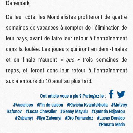
Danemark.
De leur côté, les Mondialistes profiteront de quatre
semaines de vacances à compter de l'élimination de
leur pays, avant de faire leur retour à l'entraînement
dans la foulée. Les joueurs qui iront en demi-finales
et en finale n'auront
« que »
trois semaines de
repos, et feront donc leur retour à l'entraînement
aux alentours du 10 août au plus tard.
Cet article vous a plu ? Partagez le :
#Vacances
#Fin de saison
#Khvicha Kvaratskhelia
#Matvey
Safonov
#Lucas Chevalier
#Senny Mayulu
#Quentin Ndjantou
#Zabarnyi
#Ilya Zabarnyi
#Dro Fernandez
#Lucas Beraldo
#Renato Marin