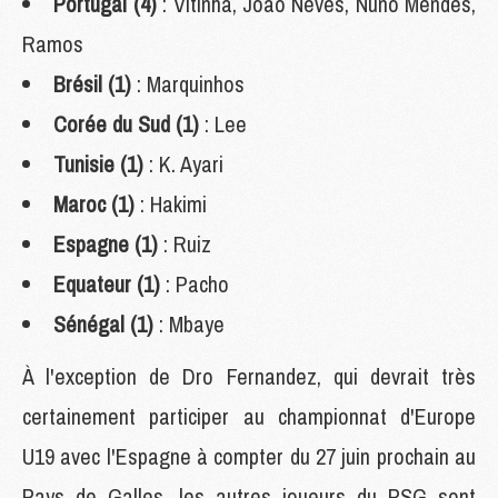
Portugal (4)
: Vitinha, João Neves, Nuno Mendes,
Ramos
Brésil (1)
: Marquinhos
Corée du Sud (1)
: Lee
Tunisie (1)
: K. Ayari
Maroc (1)
: Hakimi
Espagne (1)
: Ruiz
Equateur (1)
: Pacho
Sénégal (1)
: Mbaye
À l'exception de Dro Fernandez, qui devrait très
certainement participer au championnat d'Europe
U19 avec l'Espagne à compter du 27 juin prochain au
Pays de Galles, les autres joueurs du PSG sont