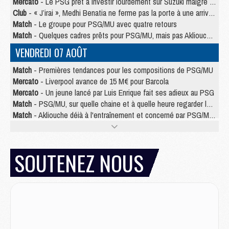
Mercato
- Le PSG prêt à investir lourdement sur Suzuki malgré Safonov et Chevalier
Club
- « J’irai », Medhi Benatia ne ferme pas la porte à une arrivée au PSG
Match
- Le groupe pour PSG/MU avec quatre retours
Match
- Quelques cadres prêts pour PSG/MU, mais pas Akliouche ?
VENDREDI 07 AOÛT
Match
- Premières tendances pour les compositions de PSG/MU
Mercato
- Liverpool avance de 15 M€ pour Barcola
Mercato
- Un jeune lancé par Luis Enrique fait ses adieux au PSG
Match
- PSG/MU, sur quelle chaine et à quelle heure regarder le match ?
Match
- Akliouche déjà à l'entraînement et concerné par PSG/MU ?
Match
- Les maillots de PSG/Aston Villa connus
Mercato
- Le PSG va augmenter son offre pour Godts
Mercato
- Le PSG avait un autre plan pour Mbaye
SOUTENEZ NOUS
Mercato
- Le tableau mercato du PSG (été 2026)
Mercato
- Le PSG officialise Akliouche, sa deuxième recrue de l’été
JEUDI 06 AOÛT
Europe
- Pourquoi le PSG redémarre 2026/27 au 4e rang du coefficient UEFA
Mercato
- Contrat de 7 ans et transfert record pour Diomandé loin du PSG
Club
- Du repos supplémentaire pour Hakimi