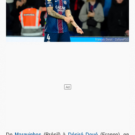
De
Marquinhos
(Brésil) à
Désiré Doué
(France), en